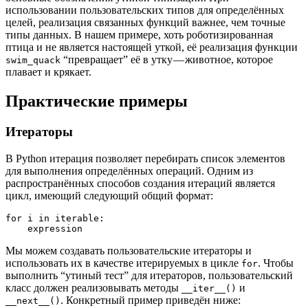
использовании пользовательских типов для определённых
целей, реализация связанных функций важнее, чем точные
типы данных. В нашем примере, хоть роботизированная
птица и не является настоящей уткой, её реализация функции
“превращает” её в утку — животное, которое
swim_quack
плавает и крякает.
Практические примеры
Итераторы
В Python итерация позволяет перебирать список элементов
для выполнения определённых операций. Одним из
распространённых способов создания итераций является
цикл, имеющий следующий общий формат:
for i in iterable:

    expression
Мы можем создавать пользовательские итераторы и
использовать их в качестве итерируемых в цикле
. Чтобы
for
выполнить “утиный тест” для итераторов, пользовательский
класс должен реализовывать методы
и
__iter__()
. Конкретный пример приведён ниже:
__next__()