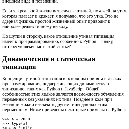
внешнем виде и поведении.
Если я в реальной жизни встречусь с птицей, похожей на утку,
которая плавает и крякает, я подумаю, что это утка. Это не
ядерная физика, простой жизненный опыт приводит к
наиболее реалистичному выводу.
Но шутки в сторону, какое отношение утиная типизация
имеет к программированию, особенно к Python — языку,
интересующему нас в этой статье?
Динамическая и статическая
типизация
Концепция утиной типизация в основном принята в языках
программирования, поддерживающих динамическую
типизацию, таких как Python и JavaScript. Общей
особенностью этих языков является возможность объявления
переменных без указаниях их типа. Позднее в коде при
желании можно назначать другие типы данных этим
переменным. Ниже приведены некоторые примеры на Python:
>>> a = 2000

>>> type(a)

<class 'int'>
