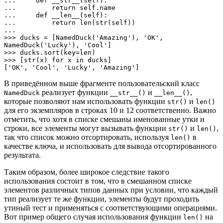
...     def __str__(self):

...         return self.name

...     def __len__(self):

...         return len(str(self))

... 

>>> ducks = [NamedDuck('Amazing'), 'OK', 
NamedDuck('Lucky'), 'Cool']

>>> ducks.sort(key=len)

>>> [str(x) for x in ducks]

['OK', 'Cool', 'Lucky', 'Amazing']
В приведённом выше фрагменте пользовательский класс
реализует функции
и
,
NamedDuck
__str__()
__len__()
которые позволяют нам использовать функции
и
str()
len()
для его экземпляров в строках 10 и 12 соответственно. Важно
отметить, что хотя в списке смешаны именованные утки и
строки, все элементы могут вызывать функции
и
,
str()
len()
так что список можно отсортировать, используя
в
len()
качестве ключа, и использовать для вывода отсортированного
результата.
Таким образом, более широкое следствие такого
использования состоит в том, что в смешанном списке
элементов различных типов данных при условии, что каждый
тип реализует те же функции, элементы будут проходить
утиный тест и применяться с соответствующими операциями.
Вот пример общего случая использования функции
на
len()