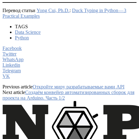
Перевод статьи
Yong Cui, Ph.D.
:
Duck Typing in Python — 3
Practical Examples
TAGS
Data Science
Python
Facebook
Twitter
WhatsApp
Linkedin
Telegram
VK
Previous article
Откройте миру разрабатываемые вами API
Next article
Создаём конвейер автоматизированных сборок для
проекта на Arduino. Часть 1/2