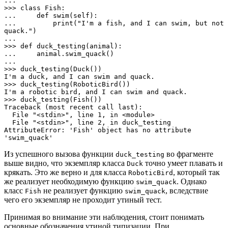
... 

>>> class Fish:

...     def swim(self):

...         print("I'm a fish, and I can swim, but not 
quack.")

... 

>>> def duck_testing(animal):

...     animal.swim_quack()

... 

>>> duck_testing(Duck())

I'm a duck, and I can swim and quack.

>>> duck_testing(RoboticBird())

I'm a robotic bird, and I can swim and quack.

>>> duck_testing(Fish())

Traceback (most recent call last):

  File "<stdin>", line 1, in <module>

  File "<stdin>", line 2, in duck_testing

AttributeError: 'Fish' object has no attribute 
'swim_quack'
Из успешного вызова функции
во фрагменте
duck_testing
выше видно, что экземпляр класса
точно умеет плавать и
Duck
крякать. Это же верно и для класса
, который так
RoboticBird
же реализует необходимую функцию
. Однако
swim_quack
класс
не реализует функцию
, вследствие
Fish
swim_quack
чего его экземпляр не проходит утиный тест.
Принимая во внимание эти наблюдения, стоит понимать
основные обозначения утиной типизации. При