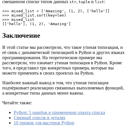
смешанном списке типов данных
,
и
:
str
tuple
list
>>> mixed_list = ['Amazing', (1, 2), ['hello']]

>>> mixed_list.sort(key=len)

>>> mixed_list

[['hello'], (1, 2), 'Amazing']
Заключение
В этой статье мы рассмотрели, что такое утиная типизация, и
её связь с динамической типизацией в Python и других языках
программирования. На теоретическом примере мы
рассмотрели, что означает утиная типизация в Python. Кроме
того, я представил три конкретных примера, которые вы
можете применять в своих проектах на Python.
Наиболее важный вывод в том, что утиная типизация
подчёркивает реализацию связанных выполняемых функций,
а конкретные типы данных менее важны.
Читайте также:
Python: 5 ошибок в применении охвата списка
Связный список в деталях
10 трюков для мастеров Python