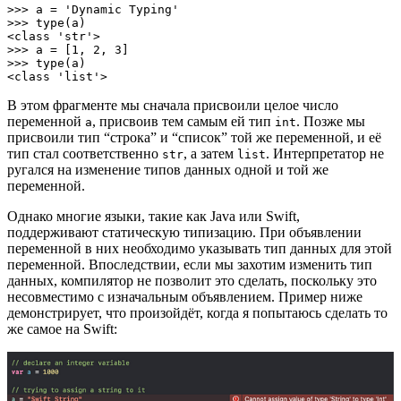
>>> a = 'Dynamic Typing'

>>> type(a)

<class 'str'>

>>> a = [1, 2, 3]

>>> type(a)

<class 'list'>
В этом фрагменте мы сначала присвоили целое число
переменной
, присвоив тем самым ей тип
. Позже мы
a
int
присвоили тип “строка” и “список” той же переменной, и её
тип стал соответственно
, а затем
. Интерпретатор не
str
list
ругался на изменение типов данных одной и той же
переменной.
Однако многие языки, такие как Java или Swift,
поддерживают статическую типизацию. При объявлении
переменной в них необходимо указывать тип данных для этой
переменной. Впоследствии, если мы захотим изменить тип
данных, компилятор не позволит это сделать, поскольку это
несовместимо с изначальным объявлением. Пример ниже
демонстрирует, что произойдёт, когда я попытаюсь сделать то
же самое на Swift: