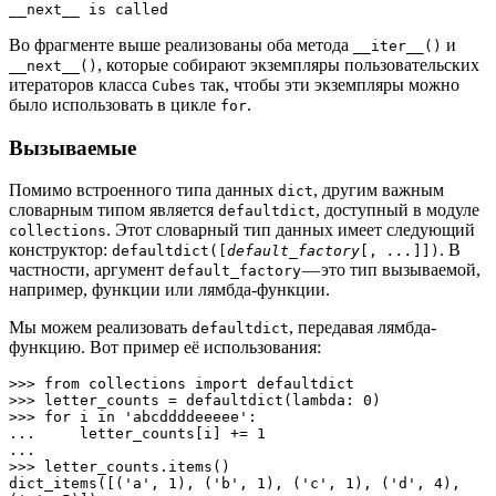
__next__ is called
Во фрагменте выше реализованы оба метода
и
__iter__()
, которые собирают экземпляры пользовательских
__next__()
итераторов класса
так, чтобы эти экземпляры можно
Cubes
было использовать в цикле
.
for
Вызываемые
Помимо встроенного типа данных
, другим важным
dict
словарным типом является
, доступный в модуле
defaultdict
. Этот словарный тип данных имеет следующий
collections
конструктор:
. В
defaultdict([
default_factory
[,
...
]])
частности, аргумент
— это тип вызываемой,
default_factory
например, функции или лямбда-функции.
Мы можем реализовать
, передавая лямбда-
defaultdict
функцию. Вот пример её использования:
>>> from collections import defaultdict

>>> letter_counts = defaultdict(lambda: 0)

>>> for i in 'abcddddeeeee':

...     letter_counts[i] += 1

... 

>>> letter_counts.items()

dict_items([('a', 1), ('b', 1), ('c', 1), ('d', 4), 