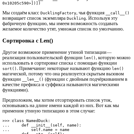
0x10205c590>])])
Мы создаём класс
, чья функция
DucklingFactory
__call__()
возвращает список экземпляра
. Используя эту
Duckling
фабричную функцию, мы имеем возможность создавать
желаемое количество утят, умножая список по умолчанию.
Сортировка с Len()
Другое возможное применение утиной типизации —
реализация пользовательской функции
, которую можно
len()
использовать в сортировке списка с помощью функции
. Примечание: некоторые называют функцию
sort()
len()
магической, потому что она реализуется скрытым вызовом
функции
(функции с двойным подчёркиванием в
__len__()
качестве префикса и суффикса называются магическими
функциями).
Предположим, мы хотим отсортировать список уток,
основываясь на длине имени каждой из них. Вот как мы
применим утиную типизацию в этом случае:
>>> class NamedDuck:

...     def __init__(self, name):

...         self.name = name
