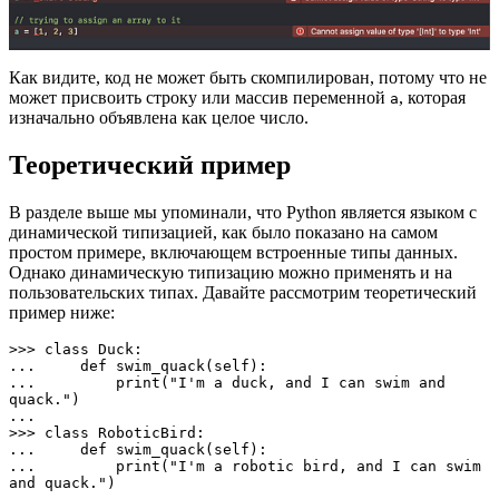
Как видите, код не может быть скомпилирован, потому что не
может присвоить строку или массив переменной
, которая
a
изначально объявлена как целое число.
Теоретический пример
В разделе выше мы упоминали, что Python является языком с
динамической типизацией, как было показано на самом
простом примере, включающем встроенные типы данных.
Однако динамическую типизацию можно применять и на
пользовательских типах. Давайте рассмотрим теоретический
пример ниже:
>>> class Duck:

...     def swim_quack(self):

...         print("I'm a duck, and I can swim and 
quack.")

... 

>>> class RoboticBird:

...     def swim_quack(self):

...         print("I'm a robotic bird, and I can swim 
and quack.")
