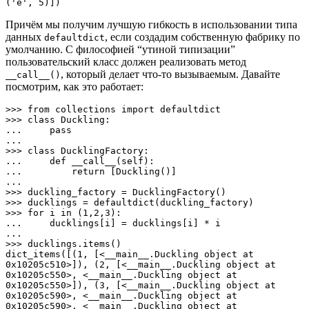
('e', 5)])
Причём мы получим лучшую гибкость в использовании типа
данных
, если создадим собственную фабрику по
defaultdict
умолчанию. С философией “утиной типизации”
пользовательский класс должен реализовать метод
, который делает что-то вызываемым. Давайте
__call__()
посмотрим, как это работает:
>>> from collections import defaultdict

>>> class Duckling:

...     pass

... 

>>> class DucklingFactory:

...     def __call__(self):

...         return [Duckling()]

... 

>>> duckling_factory = DucklingFactory()

>>> ducklings = defaultdict(duckling_factory)

>>> for i in (1,2,3):

...     ducklings[i] = ducklings[i] * i

... 

>>> ducklings.items()

dict_items([(1, [<__main__.Duckling object at 
0x10205c510>]), (2, [<__main__.Duckling object at 
0x10205c550>, <__main__.Duckling object at 
0x10205c550>]), (3, [<__main__.Duckling object at 
0x10205c590>, <__main__.Duckling object at 
0x10205c590>, <__main__.Duckling object at 