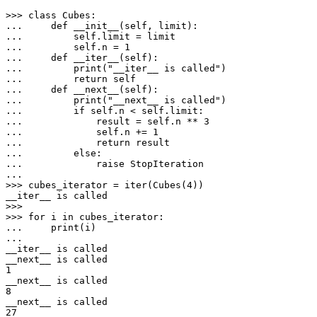
>>> class Cubes:

...     def __init__(self, limit):

...         self.limit = limit

...         self.n = 1

...     def __iter__(self):

...         print("__iter__ is called")

...         return self

...     def __next__(self):

...         print("__next__ is called")

...         if self.n < self.limit:

...             result = self.n ** 3

...             self.n += 1

...             return result

...         else:

...             raise StopIteration

... 

>>> cubes_iterator = iter(Cubes(4))

__iter__ is called

>>> 

>>> for i in cubes_iterator:

...     print(i)

... 

__iter__ is called

__next__ is called

1

__next__ is called

8

__next__ is called

27
