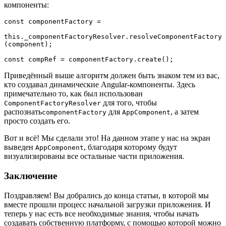
компоненты:
const componentFactory =

this._componentFactoryResolver.resolveComponentFactory
(component);

const compRef = componentFactory.create();
Приведённый выше алгоритм должен быть знаком тем из вас,
кто создавал динамические Angular-компоненты. Здесь
примечательно то, как был использован
для того, чтобы
ComponentFactoryResolver
распознать
для
, а затем
componentFactory
AppComponent
просто создать его.
Вот и всё! Мы сделали это! На данном этапе у нас на экран
выведен
, благодаря которому будут
AppComponent
визуализированы все остальные части приложения.
Заключение
Поздравляем! Вы добрались до конца статьи, в которой мы
вместе прошли процесс начальной загрузки приложения. И
теперь у нас есть все необходимые знания, чтобы начать
создавать собственную платформу, с помощью которой можно