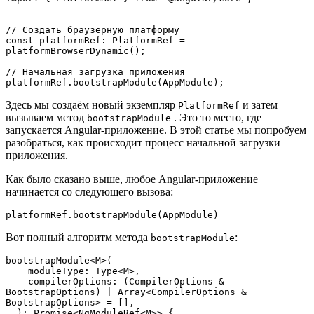
// Создать браузерную платформу

const platformRef: PlatformRef = 
platformBrowserDynamic();

// Начальная загрузка приложения

platformRef.bootstrapModule(AppModule);
Здесь мы создаём новый экземпляр
и затем
PlatformRef
вызываем метод
. Это то место, где
bootstrapModule
запускается Angular-приложение. В этой статье мы попробуем
разобраться, как происходит процесс начальной загрузки
приложения.
Как было сказано выше, любое Angular-приложение
начинается со следующего вызова:
platformRef.bootstrapModule(AppModule)
Вот полный алгоритм метода
:
bootstrapModule
bootstrapModule<M>(

    moduleType: Type<M>,

    compilerOptions: (CompilerOptions & 
BootstrapOptions) | Array<CompilerOptions & 
BootstrapOptions> = [],

  ): Promise<NgModuleRef<M>> {
