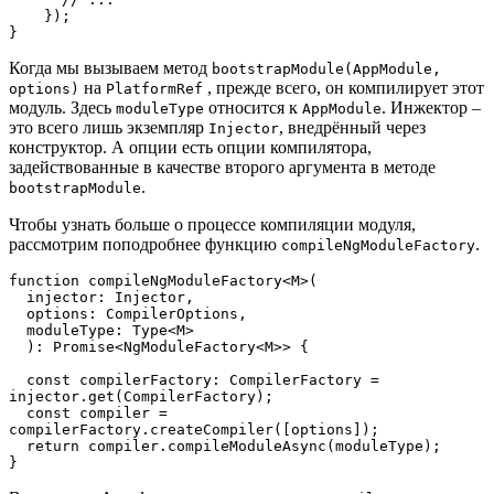
    });

}
Когда мы вызываем метод
bootstrapModule(AppModule,
на
, прежде всего, он компилирует этот
options)
PlatformRef
модуль. Здесь
относится к
. Инжектор –
moduleType
AppModule
это всего лишь экземпляр
, внедрённый через
Injector
конструктор. А опции есть опции компилятора,
задействованные в качестве второго аргумента в методе
.
bootstrapModule
Чтобы узнать больше о процессе компиляции модуля,
рассмотрим поподробнее функцию
.
compileNgModuleFactory
function compileNgModuleFactory<M>(

  injector: Injector,

  options: CompilerOptions,

  moduleType: Type<M>

  ): Promise<NgModuleFactory<M>> {

  const compilerFactory: CompilerFactory = 
injector.get(CompilerFactory);

  const compiler = 
compilerFactory.createCompiler([options]);

  return compiler.compileModuleAsync(moduleType);

}