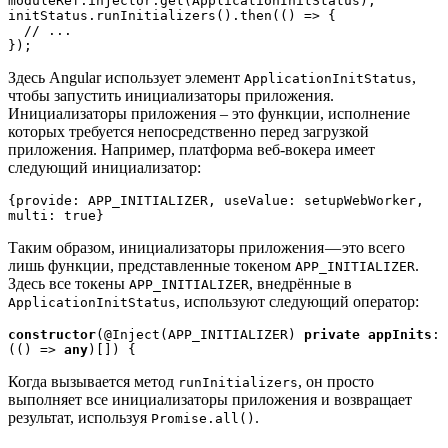
moduleRef.injector.get(ApplicationInitStatus);

initStatus.runInitializers().then(() => {

  // ...

});
Здесь Angular использует элемент
,
ApplicationInitStatus
чтобы запустить инициализаторы приложения.
Инициализаторы приложения – это функции, исполнение
которых требуется непосредственно перед загрузкой
приложения. Например, платформа веб-вокера имеет
следующий инициализатор:
{provide: APP_INITIALIZER, useValue: setupWebWorker, 
multi: true}
Таким образом, инициализаторы приложения — это всего
лишь функции, представленные токеном
.
APP_INITIALIZER
Здесь все токены
, внедрённые в
APP_INITIALIZER
, используют следующий оператор:
ApplicationInitStatus
constructor
(@Inject(APP_INITIALIZER) 
private appInits
: 
(() => 
any
)[]) {
Когда вызывается метод
, он просто
runInitializers
выполняет все инициализаторы приложения и возвращает
результат, используя
.
Promise.all()