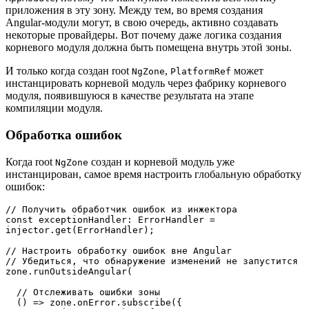
приложения в эту зону. Между тем, во время создания
Angular-модули могут, в свою очередь, активно создавать
некоторые провайдеры. Вот почему даже логика создания
корневого модуля должна быть помещена внутрь этой зоны.
И только когда создан root
,
может
NgZone
PlatformRef
инстанцировать корневой модуль через фабрику корневого
модуля, появившуюся в качестве результата на этапе
компиляции модуля.
Обработка ошибок
Когда root
создан и корневой модуль уже
NgZone
инстанцирован, самое время настроить глобальную обработку
ошибок:
// Получить обработчик ошибок из инжектора

const exceptionHandler: ErrorHandler = 
injector.get(ErrorHandler);

// Настроить обработку ошибок вне Angular

// Убедиться, что обнаружение изменений не запустится 

zone.runOutsideAngular(

  // Отслеживать ошибки зоны

  () => zone.onError.subscribe({
