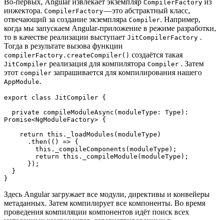
Во-первых, Angular извлекает экземпляр
из
CompilerFactory
инжектора.
— это абстрактный класс,
CompilerFactory
отвечающий за создание экземпляра
. Например,
Compiler
когда мы запускаем Angular-приложение в режиме разработки,
то в качестве реализации выступает
.
JitCompilerFactory
Тогда в результате вызова функции
создаётся такая
compilerFactory.createCompiler()
реализация для компилятора
. Затем
JitCompiler
Compiler
этот
запрашивается для компилирования нашего
compiler
.
AppModule
export class JitCompiler {

  private compileModuleAsync(moduleType: Type): 
Promise<NgModuleFactory> {

    return this._loadModules(moduleType)

      .then(() => {

        this._compileComponents(moduleType);

        return this._compileModule(moduleType);

      });

  }

}
Здесь Angular загружает все модули, директивы и конвейеры
метаданных. Затем компилирует все компоненты. Во время
проведения компиляции компонентов идёт поиск всех