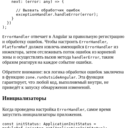
    next: (error: any) => {

      // Вызвать обработчик ошибок

      exceptionHandler.handleError(error);

    }

  })

);
отвечает в Angular за правильную регистрацию
ErrorHandler
и обработку ошибок. Чтобы настроить
,
ErrorHandler
должен извлечь имеющийся
из
PlatformRef
ErrorHandler
инжектора, затем отслеживать поток ошибок из корневой
зоны и осуществлять вызов метода
, таким
handlerError
образом реагируя на каждое событие ошибки.
Обратите внимание: вся логика обработки ошибок заключена
в функцию
. Эта функция
zone.runOutsideAngular
гарантирует, что любой код, выполняемый внутри, не
приведёт к запуску обнаружения изменений.
Инициализаторы
Когда проведена настройка
, самое время
ErrorHandler
запустить инициализаторы приложения.
const initStatus: ApplicationInitStatus = 