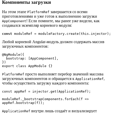
Компоненты загрузки
На этом этапе
завершается со всеми
PlatformRef
приготовлениями и уже готов к выполнению загрузки
! Если помните, мы ранее уже видели, как
AppComponent
создавался экземпляр корневого модуля:
const 
moduleRef = moduleFactory.create(this.injector);
Любой корневой Angular-модуль должен содержать массив
загрузочных компонентов:
@NgModule({

  bootstrap: [AppComponent],

})

export class AppModule {}
просто выполняет перебор значений массива
PlatformRef
загрузочных компонентов и обращается к
,
ApplicationRef
чтобы осуществить загрузку каждого компонента:
const appRef = injector.get(ApplicationRef);

moduleRef._bootstrapComponents.forEach(f => 
appRef.bootstrap(f));
внутри лишь создаёт и визуализирует
ApplicationRef