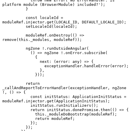
            throw new Error('No ErrorHandler. Is 
platform module (BrowserModule) included?');

          }

          const localeId = 
moduleRef.injector.get(LOCALE_ID, DEFAULT_LOCALE_ID);

          setLocaleId(localeId);

          moduleRef.onDestroy(() => 
remove(this._modules, moduleRef));

          ngZone !.runOutsideAngular(

            () => ngZone !.onError.subscribe(

              {

                next: (error: any) => {

                  exceptionHandler.handleError(error);

                },

              }));

          return 
_callAndReportToErrorHandler(exceptionHandler, ngZone 
!, () => {

            const initStatus: ApplicationInitStatus = 
moduleRef.injector.get(ApplicationInitStatus);

            initStatus.runInitializers();

            return initStatus.donePromise.then(() => {

              this._moduleDoBootstrap(moduleRef);

              return moduleRef;

            });

          });
