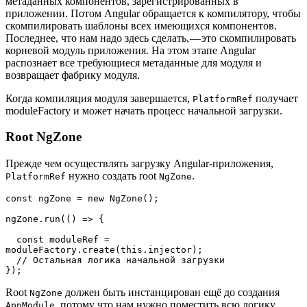
метаданных компонентов, зарегистрированных в
приложении. Потом Angular обращается к компилятору, чтобы
скомпилировать шаблоны всех имеющихся компонентов.
Последнее, что нам надо здесь сделать, — это скомпилировать
корневой модуль приложения. На этом этапе Angular
распознает все требующиеся метаданные для модуля и
возвращает фабрику модуля.
Когда компиляция модуля завершается,
получает
PlatformRef
moduleFactory и может начать процесс начальной загрузки.
Root NgZone
Прежде чем осуществлять загрузку Angular-приложения,
нужно создать root
.
PlatformRef
NgZone
const ngZone = new NgZone();

ngZone.run(() => {

  const moduleRef = 
moduleFactory.create(this.injector);

  // Остальная логика начальной загрузки

});
Root
должен быть инстанцирован ещё до создания
NgZone
, потому что нам нужно поместить всю логику
AppModule