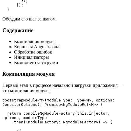
        });

      });

  }
Обсудим его шаг за шагом.
Содержание
Компиляция модуля
Корневая Angular-зона
Обработка ошибок
Инициализаторы
Компоненты загрузки
Компиляция модуля
Первый этап в процессе начальной загрузки приложения —
это компиляция модуля.
bootstrapModule<M>(moduleType: Type<M>, options: 
CompilerOptions): Promise<NgModuleRef<M>> {

  return compileNgModuleFactory(this.injector, 
options, moduleType)

    .then((moduleFactory: NgModuleFactory) => {

      // ...
