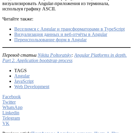
визуализировать Angular-приложения из терминала,
используя графику ASCII.
Читайте также:
Веселимся с Angular и трансформаторами в TypeScript
Визуализация данных и веб-отчёты в Angular
Переиспользование форм в Angular
Перевод статьи
Nikita Poltoratsky
:
Angular Platforms in depth.
Part 2. Application bootstrap process
TAGS
Angular
JavaScript
Web Development
Facebook
Twitter
WhatsApp
Linkedin
Telegram
VK