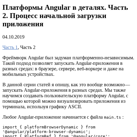
Платформы Angular в деталях. Часть
2. Процесс начальной загрузки
приложения
04.10.2019
Часть 1
, Часть 2
Фреймворк Angular был задуман платформенно-независимым.
Такой подход позволяет запускать Angular-приложения в
разных средах: в браузере, сервере, веб-воркере и даже на
мобильных устройствах.
В данной серии статей я опишу, как это вообще возможно —
запускать Angular-приложения в разных средах. Мы также
научимся создавать пользовательскую платформу Angular, с
помощью которой можно визуализировать приложения из
терминала, используя графику ASCII.
Любое Angular-приложение начинается с файла
:
main.ts
import { platformBrowserDynamic } from 
'@angular/platform-browser-dynamic';

import { PlatformRef } from '@angular/core';
