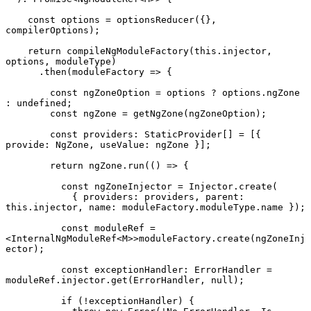
    const options = optionsReducer({}, 
compilerOptions);

    return compileNgModuleFactory(this.injector, 
options, moduleType)

      .then(moduleFactory => {

        const ngZoneOption = options ? options.ngZone 
: undefined;

        const ngZone = getNgZone(ngZoneOption);

        const providers: StaticProvider[] = [{ 
provide: NgZone, useValue: ngZone }];

        return ngZone.run(() => {

          const ngZoneInjector = Injector.create(

            { providers: providers, parent: 
this.injector, name: moduleFactory.moduleType.name });

          const moduleRef = 
<InternalNgModuleRef<M>>moduleFactory.create(ngZoneInj
ector);

          const exceptionHandler: ErrorHandler = 
moduleRef.injector.get(ErrorHandler, null);

          if (!exceptionHandler) {
