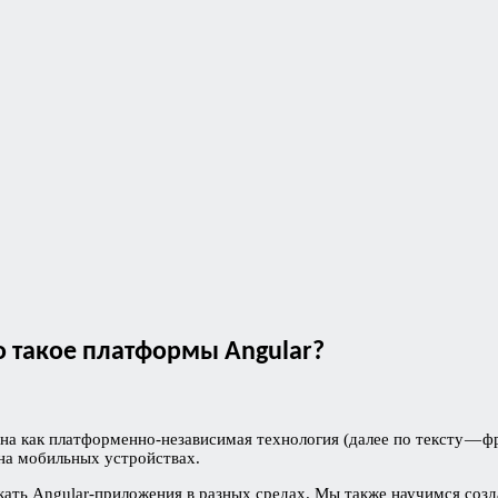
то такое платформы Angular?
а как платформенно-независимая технология (далее по тексту — фр
е на мобильных устройствах.
скать Angular-приложения в разных средах. Мы также научимся соз