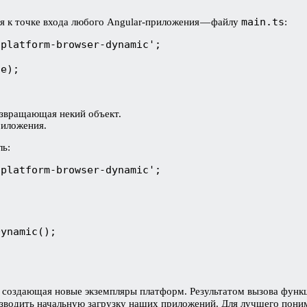
main.ts
ся к точке входа любого Angular-приложения — файлу
:
platform-browser-dynamic';

le);
звращающая некий объект.
риложения.
ль:
platform-browser-dynamic';

ynamic();

, создающая новые экземпляры платформ. Результатом вызова фун
изводить начальную загрузку наших приложений. Для лучшего поним