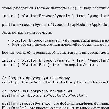
Чтобы разобраться, что такое платформы Angular, надо обратить
import { platformBrowserDynamic } from '@angular/
platformBrowserDynamic().bootstrapModule(AppModu
Здесь для нас важны две части:
platformBrowserDynamic()
функция, вызывающая и во
Этот объект используется для начальной загрузки нашего п
Если мы слегка её перепишем, обнаружится одна интересная дета
import { platformBrowserDynamic } from '@angular/
import { PlatformRef } from '@angular/core';

// Создать браузерную платформу

const platformRef: PlatformRef = platformBrowserD
// Начальная загрузка приложения

platformRef.bootstrapModule(AppModule);
platformBrowserDynamic
—это
фабрика платформ
, функция
PlatformRef
— это простой сервис Angular, который умеет про