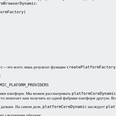
rmBrowserDynamic
:
ormFactory(

ic
createPlatformFactory
— это всего лишь результат функции
c
MIC_PLAFORM_PROVIDERS
platformCoreDynamic
рики платформ. Мы можем рассматривать
то помогает нам получить из одной фабрики платформ другую. Вс
platformCoreDynamic
plat
 дальше. На самом деле,
наследует
ит следующим образом: