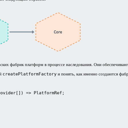
ьских фабрик платформ в процессе наследования. Они обеспечива
createPlatformFactory
ей
и понять, как именно создаются фаб
ovider[]) => PlatformRef;
