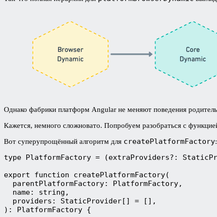
Однако фабрики платформ Angular не меняют поведения родител
Кажется, немного сложновато. Попробуем разобраться с функци
createPlatformFactory
Вот суперупрощённый алгоритм для
:
type PlatformFactory = (extraProviders?: StaticPr
export function createPlatformFactory(

  parentPlatformFactory: PlatformFactory,

  name: string,

  providers: StaticProvider[] = [],

): PlatformFactory {
