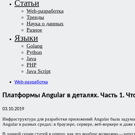
Статьи
Web-разработка
Тренды
Наука о данных
Разное
Языки
Golang
Python
Java
PHP
Java Script
Web-разработка
Платформы Angular в деталях. Часть 1. Ч
03.10.2019
Инфраструктура для разработки приложений Angular была задуман
Angular в разных средах: в браузере, сервере, веб-воркере и даж
В данной серии статей я опишу, как это вообще возможно — запу