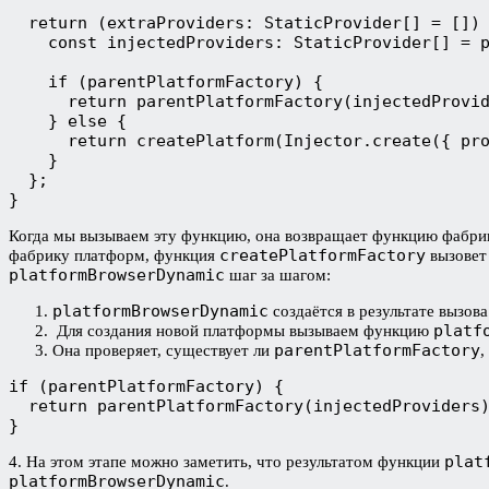
  return (extraProviders: StaticProvider[] = []) 
    const injectedProviders: StaticProvider[] = p
    if (parentPlatformFactory) {

      return parentPlatformFactory(injectedProvid
    } else {

      return createPlatform(Injector.create({ pro
    }

  };

}
Когда мы вызываем эту функцию, она возвращает функцию фабри
createPlatformFactory
фабрику платформ, функция
вызовет 
platformBrowserDynamic
шаг за шагом:
platformBrowserDynamic
создаётся в результате вызов
platf
Для создания новой платформы вызываем функцию
parentPlatformFactory
Она проверяет, существует ли
,
if (parentPlatformFactory) { 

  return parentPlatformFactory(injectedProviders)
}
plat
4. На этом этапе можно заметить, что результатом функции
platformBrowserDynamic
.