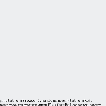
platformBrowserDynamic
PlatformRef
кции
является
.
PlatformRef
ания того, как этот экземпляр
создаётся, давайте