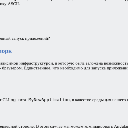
ику ASCII.
енный запуск приложений?
ворк
ависимой инфраструктурой, в которую была заложена возможность 
аузером. Единственное, что необходимо для запуска приложений н
ng new MyNewApplication
ar CLI
, в качестве среды для нашег
серверной стороне. В этом случае мы можем компилировать Angula