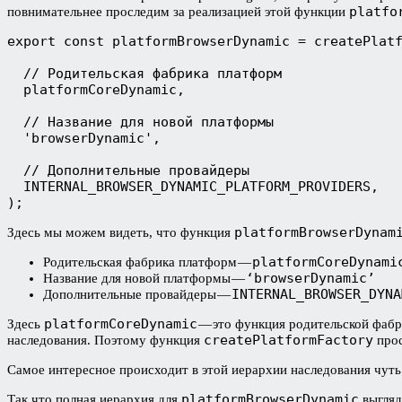
platfo
повнимательнее проследим за реализацией этой функции
export const platformBrowserDynamic = createPlatf
  // Родительская фабрика платформ

  platformCoreDynamic,

  // Название для новой платформы

  'browserDynamic',

  // Дополнительные провайдеры

  INTERNAL_BROWSER_DYNAMIC_PLATFORM_PROVIDERS,

);
platformBrowserDynam
Здесь мы можем видеть, что функция
platformCoreDynami
Родительская фабрика платформ —
‘browserDynamic’
Название для новой платформы —
INTERNAL_BROWSER_DYNA
Дополнительные провайдеры —
platformCoreDynamic
Здесь
— это функция родительской фаб
createPlatformFactory
наследования. Поэтому функция
прос
Самое интересное происходит в этой иерархии наследования чуть
platformBrowserDynamic
Так что полная иерархия для
выгляд