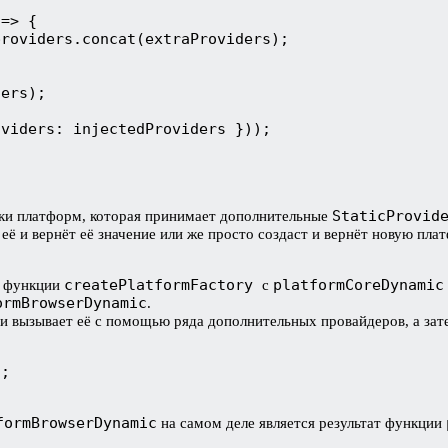
=> {

roviders.concat(extraProviders);

ers);

viders: injectedProviders }));

StaticProvid
ки платформ, которая принимает дополнительные
её и вернёт её значение или же просто создаст и вернёт новую пл
createPlatformFactory
platformCoreDynamic
а функции
с
ormBrowserDynamic
.
 и вызывает её с помощью ряда дополнительных провайдеров, а зат
; 

formBrowserDynamic
на самом деле является результат функции