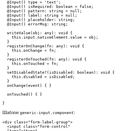
  @Input() type = 'text';

  @Input() isRequired: boolean = false;

  @Input() pattern: string = null;

  @Input() label: string = null;

  @Input() placeholder: string;

  @Input() errorMsg: string;

  writeValue(obj: any): void {

    this.input.nativeElement.value = obj;

  }

  registerOnChange(fn: any): void {

    this.onChange = fn;

  }

  registerOnTouched(fn: any): void {

    this.onTouched = fn;

  }

  setDisabledState?(isDisabled: boolean): void {

    this.disabled = isDisabled;

  }

  onChange(event) { }

  onTouched() { }

}
Шаблон
:
generic-input.component
<div class="form-label-group">

  <input class="form-control" 

  [type]="type" 
