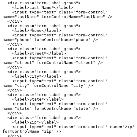
  <div class="form-label-group">

    <label>Last Name*</label>

    <input type="text" class="form-control" 
name="lastName" formControlName="lastName" />

  </div>

  <div class="form-label-group">

    <label>Phone</label>

    <input type="text" class="form-control" 
name="phone" formControlName="phone" />

  </div>

  <div class="form-label-group">

    <label>Street*</label>

    <input type="text" class="form-control" 
name="street" formControlName="street" />

  </div>

  <div class="form-label-group">

    <label>City*</label>

    <input type="text" class="form-control" 
name="city" formControlName="city" />

  </div>

  <div class="form-label-group">

    <label>State*</label>

    <input type="text" class="form-control" 
name="state" formControlName="state" />

  </div>

  <div class="form-label-group">

    <label>Zip*</label>

    <input type="text" class="form-control" name="zip" 
formControlName="zip" />

  </div>
