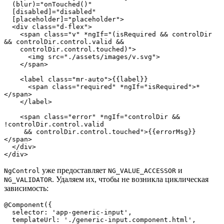
  (blur)="onTouched()"

  [disabled]="disabled" 

  [placeholder]="placeholder">

  <div class="d-flex">

    <span class="v" *ngIf="(isRequired && controlDir 
&& controlDir.control.valid &&

    controlDir.control.touched)">

      <img src="./assets/images/v.svg">

    </span>

    <label class="mr-auto">{{label}}

      <span class="required" *ngIf="isRequired">*
</span>

    </label>

    <span class="error" *ngIf="controlDir && 
!controlDir.control.valid 

     && controlDir.control.touched">{{errorMsg}}
</span>

  </div>

</div>
уже предоставляет
и
NgControl
NG_VALUE_ACCESSOR
. Удаляем их, чтобы не возникла циклическая
NG_VALIDATOR
зависимость:
@Component({

  selector: 'app-generic-input',

  templateUrl: './generic-input.component.html',
