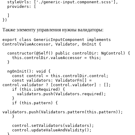
  styleUrls: ['./generic-input.component.scss'],

  providers: [

  ]

})
Также элементу управления нужны валидаторы:
export class GenericInputComponent implements 
ControlValueAccessor, Validator, OnInit {

  constructor(@Self() public controlDir: NgControl) {

    this.controlDir.valueAccessor = this;

  }

  ngOnInit(): void {

    const control = this.controlDir.control;

    const validators: ValidatorFn[] = 
control.validator ? [control.validator] : [];

    if (this.isRequired) {

      validators.push(Validators.required);

    }

    if (this.pattern) {

validators.push(Validators.pattern(this.pattern));

    }

    control.setValidators(validators);

    control.updateValueAndValidity();

  }
