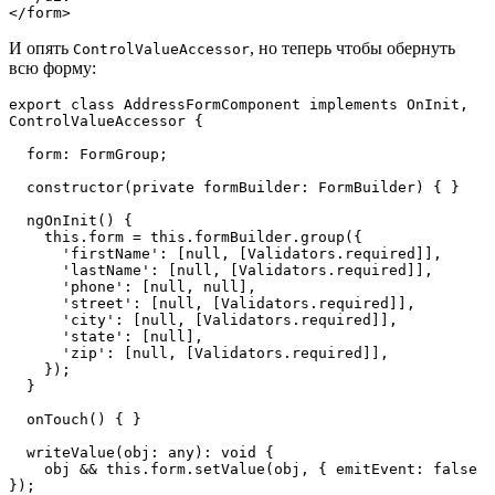
</form>
И опять
, но теперь чтобы обернуть
ControlValueAccessor
всю форму:
export class AddressFormComponent implements OnInit, 
ControlValueAccessor {

  form: FormGroup;

  constructor(private formBuilder: FormBuilder) { }

  ngOnInit() {

    this.form = this.formBuilder.group({

      'firstName': [null, [Validators.required]],

      'lastName': [null, [Validators.required]],

      'phone': [null, null],

      'street': [null, [Validators.required]],

      'city': [null, [Validators.required]],

      'state': [null],

      'zip': [null, [Validators.required]],

    });

  }

  onTouch() { }

  writeValue(obj: any): void {

    obj && this.form.setValue(obj, { emitEvent: false 
});
