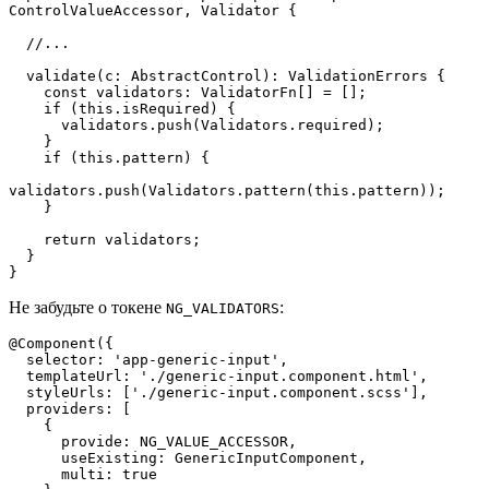
ControlValueAccessor, Validator {

  //...

  validate(c: AbstractControl): ValidationErrors {

    const validators: ValidatorFn[] = [];

    if (this.isRequired) {

      validators.push(Validators.required);

    }

    if (this.pattern) {

validators.push(Validators.pattern(this.pattern));

    }

    return validators;

  }

}
Не забудьте о токене
:
NG_VALIDATORS
@Component({

  selector: 'app-generic-input',

  templateUrl: './generic-input.component.html',

  styleUrls: ['./generic-input.component.scss'],

  providers: [

    {

      provide: NG_VALUE_ACCESSOR,

      useExisting: GenericInputComponent,

      multi: true
