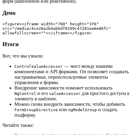
форм (шаблонной или реактивной).
Демо
<figure><iframe width="700" height="376" 
src="/media/4ce26a2b4ab6df0109c47281ea6e86fc" 
allowfullscreen=""></iframe></figure>
Итоги
Вот, что мы узнали:
— мост между нашими
ControlValueAccessor
компонентами и API формами. Он позволяет создавать
настраиваемые, переиспользуемые элементы
управления и формы.
Внедрение зависимости поможет использовать
и его
для простого доступа к
NgControl
valueAccessor
элементу в шаблоне.
Можно снова внедрить зависимости, чтобы добавить
или
и создать
FormGroupDirective
ngModelGroup
подформу.
Читайте также: