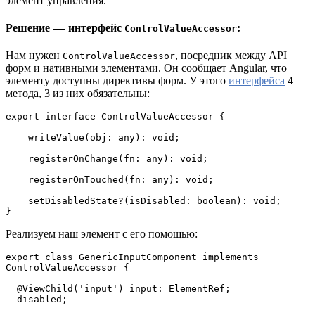
элемент управления.
Решение — интерфейс
:
ControlValueAccessor
Нам нужен
, посредник между API
ControlValueAccessor
форм и нативными элементами. Он сообщает Angular, что
элементу доступны директивы форм. У этого
интерфейса
4
метода, 3 из них обязательны:
export interface ControlValueAccessor {

    writeValue(obj: any): void;

    registerOnChange(fn: any): void;

    registerOnTouched(fn: any): void;

    setDisabledState?(isDisabled: boolean): void;

}
Реализуем наш элемент с его помощью:
export class GenericInputComponent implements 
ControlValueAccessor {

  @ViewChild('input') input: ElementRef;

  disabled;
