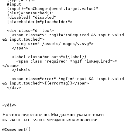
  #input 

  (input)="onChange($event.target.value)" 

  (blur)="onTouched()"

  [disabled]="disabled" 

  [placeholder]="placeholder">

  <div class="d-flex">

    <span class="v" *ngIf="isRequired && input.valid 
&& input.touched">

      <img src="./assets/images/v.svg">

    </span>

    <label class="mr-auto">{{label}}

      <span class="required" *ngIf="isRequired">*
</span>

    </label>

    <span class="error" *ngIf="input && !input.valid 
&& input.touched">{{errorMsg}}</span>

  </div>

</div>
Но этого недостаточно. Мы должны указать токен
в метаданных компонента:
NG_VALUE_ACCESSOR
@Component({
