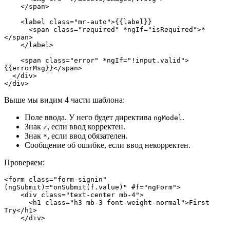
    </span>

    <label class="mr-auto">{{label}}

      <span class="required" *ngIf="isRequired">*
</span>

    </label>

    <span class="error" *ngIf="!input.valid">
{{errorMsg}}</span>

  </div>

</div>
Выше мы видим 4 части шаблона:
Поле ввода. У него будет директива
.
ngModel
Знак
, если ввод корректен.
✓
Знак
, если ввод обязателен.
*
Сообщение об ошибке, если ввод некорректен.
Проверяем:
<form class="form-signin" 
(ngSubmit)="onSubmit(f.value)" #f="ngForm">

    <div class="text-center mb-4">

      <h1 class="h3 mb-3 font-weight-normal">First 
Try</h1>

    </div>
