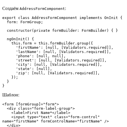
Создаём
:
AddressFormComponent
export class AddressFormComponent implements OnInit {

  form: FormGroup;

  constructor(private formBuilder: FormBuilder) { }

  ngOnInit() {

    this.form = this.formBuilder.group({

      'firstName': [null, [Validators.required]],

      'lastName': [null, [Validators.required]],

      'phone': [null, null],

      'street': [null, [Validators.required]],

      'city': [null, [Validators.required]],

      'state': [null],

      'zip': [null, [Validators.required]],

    });

  }

}
Шаблон:
<form [formGroup]="form">

  <div class="form-label-group">

    <label>First Name*</label>

    <input type="text" class="form-control" 
name="firstName" formControlName="firstName" />

  </div>
