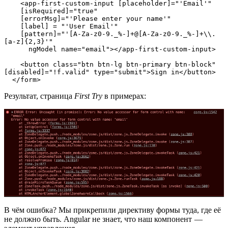
    <app-first-custom-input [placeholder]="'Email'"

    [isRequired]="true"

    [errorMsg]="'Please enter your name'"

    [label] = "'User Email'"

    [pattern]="'[A-Za-z0-9._%-]+@[A-Za-z0-9._%-]+\\.
[a-z]{2,3}'"

      ngModel name="email"></app-first-custom-input>

    <button class="btn btn-lg btn-primary btn-block" 
[disabled]="!f.valid" type="submit">Sign in</button>

  </form>
Результат, страница
First Try
в примерах:
В чём ошибка? Мы прикрепили директиву формы туда, где её
не должно быть. Angular не знает, что наш компонент —