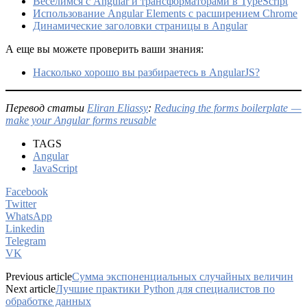
Веселимся с Angular и трансформаторами в TypeScript
Использование Angular Elements с расширением Chrome
Динамические заголовки страницы в Angular
А еще вы можете проверить ваши знания:
Насколько хорошо вы разбираетесь в AngularJS?
Перевод статьи
Eliran Eliassy
:
Reducing the forms boilerplate —
make your Angular forms reusable
TAGS
Angular
JavaScript
Facebook
Twitter
WhatsApp
Linkedin
Telegram
VK
Previous article
Сумма экспоненциальных случайных величин
Next article
Лучшие практики Python для специалистов по
обработке данных