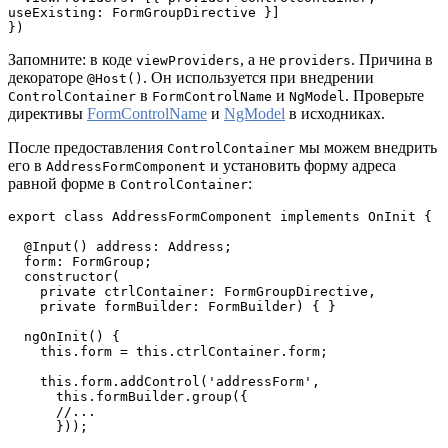
useExisting: FormGroupDirective }]

})
Запомните: в коде
, а не
. Причина в
viewProviders
providers
декораторе
. Он используется при внедрении
@Host()
в
и
. Проверьте
ControlContainer
FormControlName
NgModel
директивы
FormControlName
и
NgModel
в исходниках.
После предоставления
мы можем внедрить
ControlContainer
его в
и установить форму адреса
AddressFormComponent
равной форме в
:
ControlContainer
export class AddressFormComponent implements OnInit {

  @Input() address: Address;

  form: FormGroup;

  constructor(

    private ctrlContainer: FormGroupDirective,

    private formBuilder: FormBuilder) { }

  ngOnInit() {

    this.form = this.ctrlContainer.form;

    this.form.addControl('addressForm',

      this.formBuilder.group({

      //...

      }));
