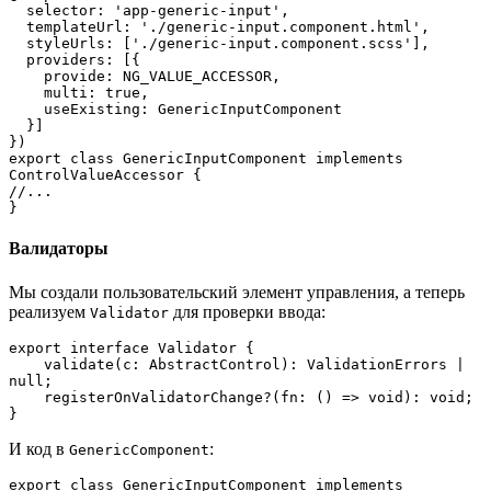
  selector: 'app-generic-input',

  templateUrl: './generic-input.component.html',

  styleUrls: ['./generic-input.component.scss'],

  providers: [{

    provide: NG_VALUE_ACCESSOR,

    multi: true,

    useExisting: GenericInputComponent

  }]

})

export class GenericInputComponent implements 
ControlValueAccessor {

//...

}
Валидаторы
Мы создали пользовательский элемент управления, а теперь
реализуем
для проверки ввода:
Validator
export interface Validator {

    validate(c: AbstractControl): ValidationErrors | 
null;

    registerOnValidatorChange?(fn: () => void): void;

}
И код в
:
GenericComponent
export class GenericInputComponent implements 