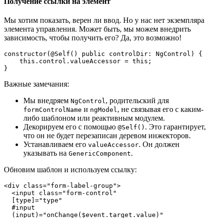
Получение ссылки на элемент
Мы хотим показать, верен ли ввод. Но у нас нет экземпляра
элемента управления. Может быть, мы можем внедрить
зависимость, чтобы получить его? Да, это возможно!
constructor(@Self() public controlDir: NgControl) {

    this.control.valueAccessor = this;

}
Важные замечания:
Мы внедряем
, родительский для
NgControl
и
, не связывая его с каким-
formControlName
ngModel
либо шаблоном или реактивным модулем.
Декорируем его с помощью
. Это гарантирует,
@Self()
что он не будет перезаписан деревом инжекторов.
Устанавливаем его
. Он должен
valueAccessor
указывать на
.
GenericComponent
Обновим шаблон и используем ссылку:
<div class="form-label-group">

  <input class="form-control" 

  [type]="type" 

  #input 

  (input)="onChange($event.target.value)" 
