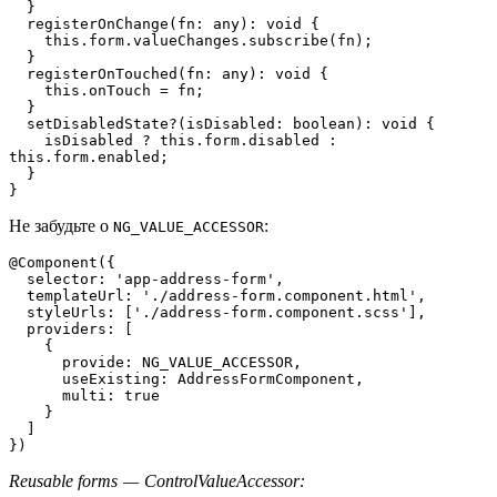
  }

  registerOnChange(fn: any): void {

    this.form.valueChanges.subscribe(fn);

  }

  registerOnTouched(fn: any): void {

    this.onTouch = fn;

  }

  setDisabledState?(isDisabled: boolean): void {

    isDisabled ? this.form.disabled : 
this.form.enabled;

  }

}
Не забудьте о
:
NG_VALUE_ACCESSOR
@Component({

  selector: 'app-address-form',

  templateUrl: './address-form.component.html',

  styleUrls: ['./address-form.component.scss'],

  providers: [

    {

      provide: NG_VALUE_ACCESSOR,

      useExisting: AddressFormComponent,

      multi: true

    }

  ]

})
Reusable forms — ControlValueAccessor: