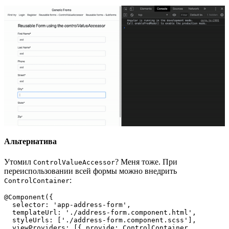
Альтернатива
Утомил
? Меня тоже. При
ControlValueAccessor
переиспользовании всей формы можно внедрить
:
ControlContainer
@Component({

  selector: 'app-address-form',

  templateUrl: './address-form.component.html',

  styleUrls: ['./address-form.component.scss'],

  viewProviders: [{ provide: ControlContainer, 