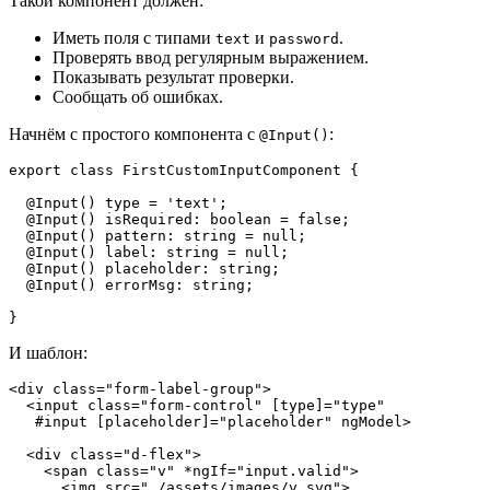
Такой компонент должен:
Иметь поля с типами
и
.
text
password
Проверять ввод регулярным выражением.
Показывать результат проверки.
Сообщать об ошибках.
Начнём с простого компонента с
:
@Input()
export class FirstCustomInputComponent {

  @Input() type = 'text';

  @Input() isRequired: boolean = false;

  @Input() pattern: string = null;

  @Input() label: string = null;

  @Input() placeholder: string;

  @Input() errorMsg: string;

}
И шаблон:
<div class="form-label-group">

  <input class="form-control" [type]="type"

   #input [placeholder]="placeholder" ngModel>

  <div class="d-flex">

    <span class="v" *ngIf="input.valid">

      <img src="./assets/images/v.svg">
