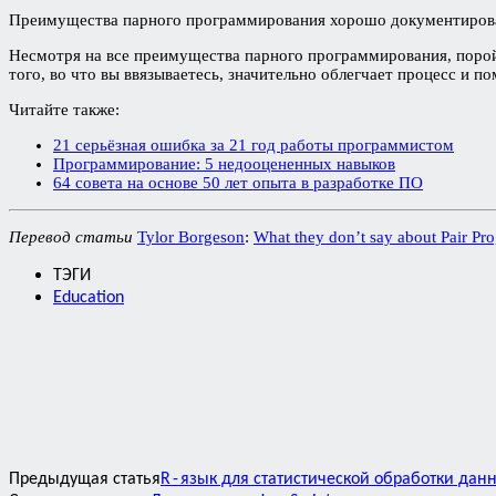
Преимущества парного программирования хорошо документирован
Несмотря на все преимущества парного программирования, порой 
того, во что вы ввязываетесь, значительно облегчает процесс и 
Читайте также:
21 серьёзная ошибка за 21 год работы программистом
Программирование: 5 недооцененных навыков
64 совета на основе 50 лет опыта в разработке ПО
Перевод статьи
Tylor Borgeson
:
What they don’t say about Pair P
ТЭГИ
Education
Предыдущая статья
R - язык для статистической обработки данн