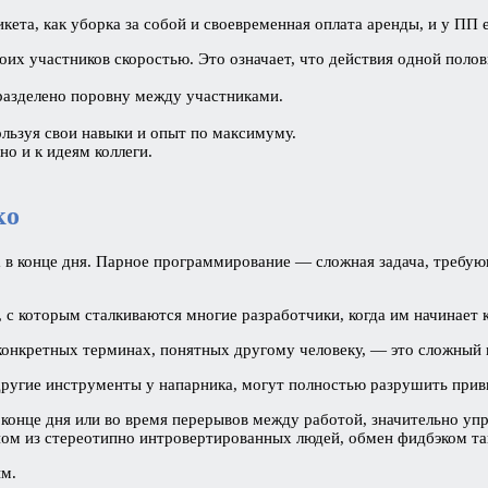
ета, как уборка за собой и своевременная оплата аренды, и у ПП 
оих участников скоростью. Это означает, что действия одной пол
разделено поровну между участниками.
пользуя свои навыки и опыт по максимуму.
о и к идеям коллеги.
ко
а в конце дня. Парное программирование — сложная задача, требу
с которым сталкиваются многие разработчики, когда им начинает ка
конкретных терминах, понятных другому человеку, — это сложный 
 другие инструменты у напарника, могут полностью разрушить при
в конце дня или во время перерывов между работой, значительно у
ном из стереотипно интровертированных людей, обмен фидбэком так
ым.