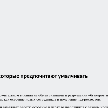
которые предпочитают умалчивать
ожительном влиянии на обмен знаниями и разрушении «бункеров зн
, как освоение новых сотрудников и получение пул-реквестов.
 он замедляет работу, особенно в парах разработчиков с разным ур