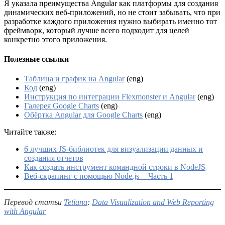
Я указала преимущества Angular как платформы для создания
динамических веб-приложений, но не стоит забывать, что при
разработке каждого приложения нужно выбирать именно тот
фреймворк, который лучше всего подходит для целей
конкретно этого приложения.
Полезные ссылки
Таблица и график на Angular
(eng)
Код
(eng)
Инструкция по интеграции Flexmonster и Angular
(eng)
Галерея Google Charts
(eng)
Обёртка Angular для Google Charts
(eng)
Читайте также:
6 лучших JS-библиотек для визуализации данных и
создания отчетов
Как создать инструмент командной строки в NodeJS
Веб-скрапинг с помощью Node.js — Часть 1
Перевод статьи
Tetiana
:
Data Visualization and Web Reporting
with Angular