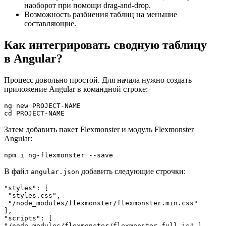
наоборот при помощи drag-and-drop.
Возможность разбиения таблиц на меньшие
составляющие.
Как интегрировать сводную таблицу
в Angular?
Процесс довольно простой. Для начала нужно создать
приложение Angular в командной строке:
ng new PROJECT-NAME
cd PROJECT-NAME
Затем добавить пакет Flexmonster и модуль Flexmonster
Angular:
npm i ng-flexmonster --save
В файл
добавить следующие строчки:
angular.json
"styles": [ 

 "styles.css", 

 "/node_modules/flexmonster/flexmonster.min.css" 

],

"scripts": [ 
"/node_modules/flexmonster/flexmonster.full.js" ]