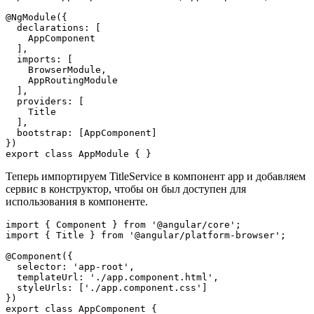
@NgModule({

  declarations: [

    AppComponent

  ],

  imports: [

    BrowserModule,

    AppRoutingModule

  ],

  providers: [

    Title

  ],

  bootstrap: [AppComponent]

})

export class AppModule { }
Теперь импортируем TitleService в компонент app и добавляем
сервис в конструктор, чтобы он был доступен для
использования в компоненте.
import { Component } from '@angular/core';

import { Title } from '@angular/platform-browser';

@Component({

  selector: 'app-root',

  templateUrl: './app.component.html',

  styleUrls: ['./app.component.css']

})

export class AppComponent {
