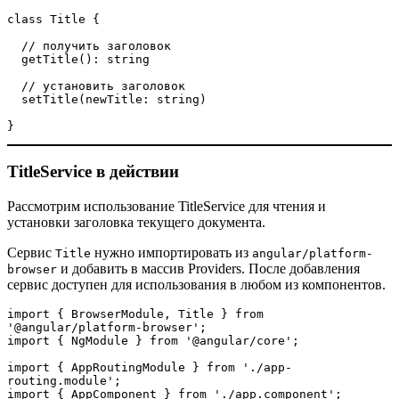
class Title {

  // получить заголовок

  getTitle(): string

  // установить заголовок

  setTitle(newTitle: string)

}
TitleService в действии
Рассмотрим использование TitleService для чтения и
установки заголовка текущего документа.
Сервис
нужно импортировать из
Title
angular/platform-
и добавить в массив Providers. После добавления
browser
сервис доступен для использования в любом из компонентов.
import { BrowserModule, Title } from 
'@angular/platform-browser';

import { NgModule } from '@angular/core';

import { AppRoutingModule } from './app-
routing.module';

import { AppComponent } from './app.component';
