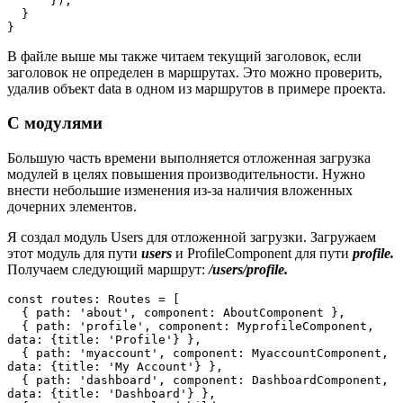
      });

  }

}
В файле выше мы также читаем текущий заголовок, если
заголовок не определен в маршрутах. Это можно проверить,
удалив объект data в одном из маршрутов в примере проекта.
С модулями
Большую часть времени выполняется отложенная загрузка
модулей в целях повышения производительности. Нужно
внести небольшие изменения из-за наличия вложенных
дочерних элементов.
Я создал модуль Users для отложенной загрузки. Загружаем
этот модуль для пути
users
и ProfileComponent для пути
profile.
Получаем следующий маршрут:
/users/profile.
const routes: Routes = [

  { path: 'about', component: AboutComponent },

  { path: 'profile', component: MyprofileComponent, 
data: {title: 'Profile'} },

  { path: 'myaccount', component: MyaccountComponent, 
data: {title: 'My Account'} },

  { path: 'dashboard', component: DashboardComponent, 
data: {title: 'Dashboard'} },
