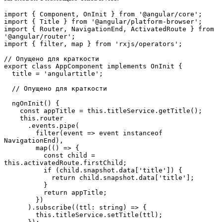
import { Component, OnInit } from '@angular/core';

import { Title } from '@angular/platform-browser';

import { Router, NavigationEnd, ActivatedRoute } from 
'@angular/router';

import { filter, map } from 'rxjs/operators';

// Опущено для краткости

export class AppComponent implements OnInit {

  title = 'angulartitle';

  // Опущено для краткости

  ngOnInit() {

    const appTitle = this.titleService.getTitle();

    this.router

      .events.pipe(

        filter(event => event instanceof 
NavigationEnd),

        map(() => {

          const child = 
this.activatedRoute.firstChild;

          if (child.snapshot.data['title']) {

            return child.snapshot.data['title'];

          }

          return appTitle;

        })

      ).subscribe((ttl: string) => {

        this.titleService.setTitle(ttl);
