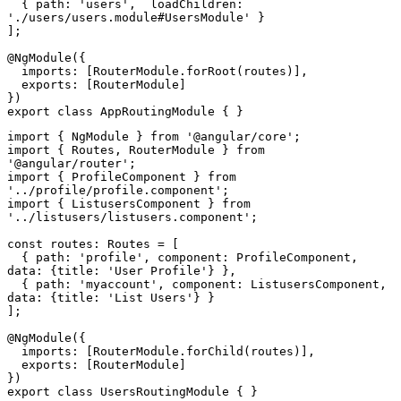
  { path: 'users',  loadChildren: 
'./users/users.module#UsersModule' }

];

@NgModule({

  imports: [RouterModule.forRoot(routes)],

  exports: [RouterModule]

})

export class AppRoutingModule { }
import { NgModule } from '@angular/core';

import { Routes, RouterModule } from 
'@angular/router';

import { ProfileComponent } from 
'../profile/profile.component';

import { ListusersComponent } from 
'../listusers/listusers.component';

const routes: Routes = [

  { path: 'profile', component: ProfileComponent, 
data: {title: 'User Profile'} },

  { path: 'myaccount', component: ListusersComponent, 
data: {title: 'List Users'} }

];

@NgModule({

  imports: [RouterModule.forChild(routes)],

  exports: [RouterModule]

})

export class UsersRoutingModule { }