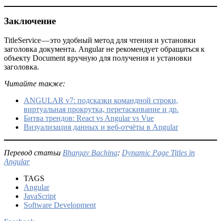
Заключение
TitleService — это удобный метод для чтения и установки
заголовка документа. Angular не рекомендует обращаться к
объекту Document вручную для получения и установки
заголовка.
Читайте также:
ANGULAR v7: подсказки командной строки,
виртуальная прокрутка, перетаскивание и др.
Битва трендов: React vs Angular vs Vue
Визуализация данных и веб-отчёты в Angular
Перевод статьи
Bhargav Bachina
:
Dynamic Page Titles in
Angular
TAGS
Angular
JavaScript
Software Development