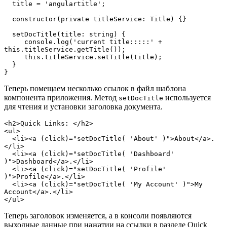
  title = 'angulartitle';

  constructor(private titleService: Title) {}

  setDocTitle(title: string) {

     console.log('current title:::::' + 
this.titleService.getTitle());

     this.titleService.setTitle(title);

  }

}
Теперь помещаем несколько ссылок в файл шаблона
компонента приложения. Метод
используется
setDocTitle
для чтения и установки заголовка документа.
<h2>Quick Links: </h2>

<ul>

  <li><a (click)="setDocTitle( 'About' )">About</a>.
</li>

  <li><a (click)="setDocTitle( 'Dashboard' 
)">Dashboard</a>.</li>

  <li><a (click)="setDocTitle( 'Profile' 
)">Profile</a>.</li>

  <li><a (click)="setDocTitle( 'My Account' )">My 
Account</a>.</li>

</ul>
Теперь заголовок изменяется, а в консоли появляются
выходные данные при нажатии на ссылки в разделе Quick