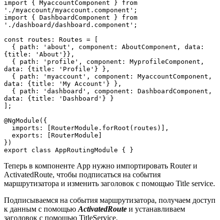
import { MyaccountComponent } from 
'./myaccount/myaccount.component';

import { DashboardComponent } from 
'./dashboard/dashboard.component';

const routes: Routes = [

  { path: 'about', component: AboutComponent, data: 
{title: 'About'}},

  { path: 'profile', component: MyprofileComponent, 
data: {title: 'Profile'} },

  { path: 'myaccount', component: MyaccountComponent, 
data: {title: 'My Account'} },

  { path: 'dashboard', component: DashboardComponent, 
data: {title: 'Dashboard'} }

];

@NgModule({

  imports: [RouterModule.forRoot(routes)],

  exports: [RouterModule]

})

export class AppRoutingModule { }
Теперь в компоненте App нужно импортировать Router и
ActivatedRoute, чтобы подписаться на события
маршрутизатора и изменить заголовок с помощью Title service.
Подписываемся на события маршрутизатора, получаем доступ
к данным с помощью
ActivatedRoute
и устанавливаем
заголовок с помощью TitleService.