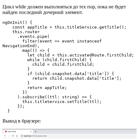
Цикл while должен выполняться до тех пор, пока не будет
найден последний дочерний элемент.
ngOnInit() {

    const appTitle = this.titleService.getTitle();

    this.router

      .events.pipe(

        filter(event => event instanceof 
NavigationEnd),

        map(() => {

          let child = this.activatedRoute.firstChild;

          while (child.firstChild) {

            child = child.firstChild;

          }

          if (child.snapshot.data['title']) {

            return child.snapshot.data['title'];

          }

          return appTitle;

        })

      ).subscribe((ttl: string) => {

        this.titleService.setTitle(ttl);

      });

  }
Вывод в браузере: