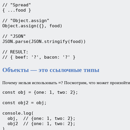
// "Spread"

{ ...food }

// "Object.assign"

Object.assign({}, food)

// "JSON"

JSON.parse(JSON.stringify(food))

// RESULT:

// { beef: '?', bacon: '?' }
Объекты — это ссылочные типы
=
Почему нельзя использовать
? Посмотрим, что может произойти
const obj = {one: 1, two: 2};

const obj2 = obj;

console.log(

  obj,  // {one: 1, two: 2};

  obj2  // {one: 1, two: 2};

)