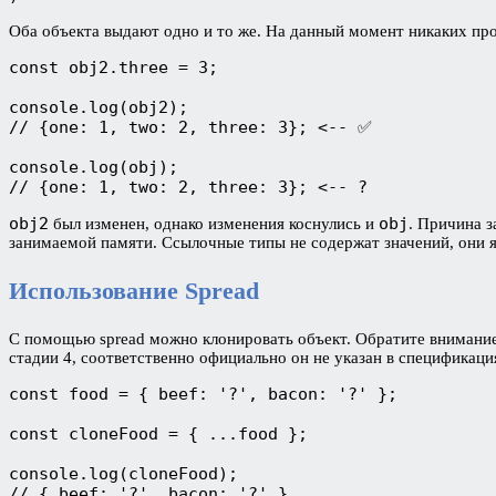
Оба объекта выдают одно и то же. На данный момент никаких про
const obj2.three = 3;

console.log(obj2);

// {one: 1, two: 2, three: 3}; <-- ✅

console.log(obj);

// {one: 1, two: 2, three: 3}; <-- ?
obj2
obj
был изменен, однако изменения коснулись и
. Причина 
занимаемой памяти. Ссылочные типы не содержат значений, они я
Использование Spread
С помощью spread можно клонировать объект. Обратите внимание,
стадии 4, соответственно официально он не указан в спецификаци
const food = { beef: '?', bacon: '?' };

const cloneFood = { ...food };

console.log(cloneFood); 

// { beef: '?', bacon: '?' }