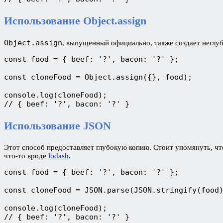
Использование Object.assign
Object.assign
, выпущенный официально, также создает неглу
const food = { beef: '?', bacon: '?' };

const cloneFood = Object.assign({}, food);

console.log(cloneFood);

// { beef: '?', bacon: '?' }
Использование JSON
Этот способ предоставляет глубокую копию. Стоит упомянуть, чт
что-то вроде
lodash
.
const food = { beef: '?', bacon: '?' };

const cloneFood = JSON.parse(JSON.stringify(food)
console.log(cloneFood); 

// { beef: '?', bacon: '?' }