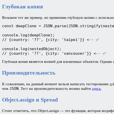
Глубокая копия
Возьмем тот же пример, но применим глубокую копию с использ
const deepClone = JSON.parse(JSON.stringify(neste
console.log(deepClone);

// {country: '??', {city: 'taipei'}} <-- ✅

console.log(nestedObject);

// {country: '??', {city: 'vancouver'}} <-- ✅
Глубокая копия является копией для вложенных объектов. Однако 
Производительность
К сожалению, на данный момент нельзя написать тестирование для
JSON
чем
. Тест на производительность можно найти
здесь
.
Object.assign и Spread
Стоит отметить, что Object.assign — это функция, которая модиф