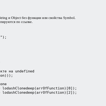
tring и Object без функции или свойства Symbol.
опируются по ссылке.
");



кте на undefined

on)));

one

 lodashClonedeep(arrOfFunction)[0]);

= lodashClonedeep(arrOfFunction)[2]);