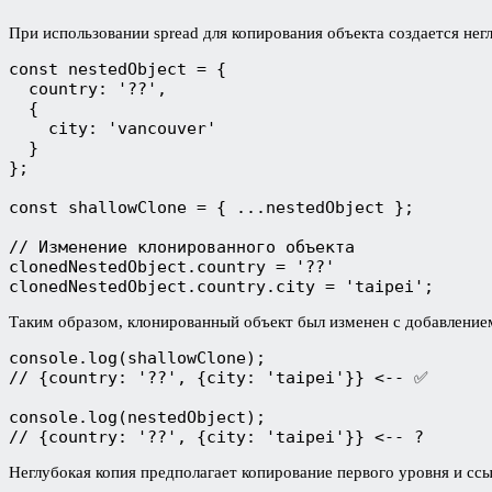
При использовании spread для копирования объекта создается нег
const nestedObject = {

  country: '??',

  {

    city: 'vancouver'

  }

};

const shallowClone = { ...nestedObject };

// Изменение клонированного объекта

clonedNestedObject.country = '??'

clonedNestedObject.country.city = 'taipei';
Таким образом, клонированный объект был изменен с добавлением 
console.log(shallowClone);

// {country: '??', {city: 'taipei'}} <-- ✅

console.log(nestedObject);

// {country: '??', {city: 'taipei'}} <-- ?
Неглубокая копия предполагает копирование первого уровня и ссы