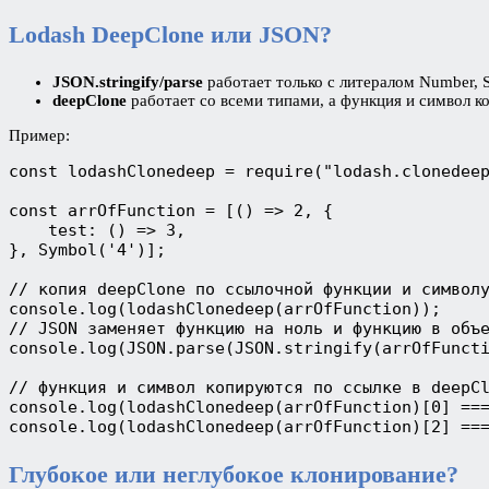
Lodash DeepClone или JSON?
JSON.stringify/parse
работает только с литералом Number, S
deepClone
работает со всеми типами, а функция и символ к
Пример:
const lodashClonedeep = require("lodash.clonedeep
const arrOfFunction = [() => 2, {

    test: () => 3,

}, Symbol('4')];

// копия deepClone по ссылочной функции и символу
console.log(lodashClonedeep(arrOfFunction));

// JSON заменяет функцию на ноль и функцию в объе
console.log(JSON.parse(JSON.stringify(arrOfFuncti
// функция и символ копируются по ссылке в deepCl
console.log(lodashClonedeep(arrOfFunction)[0] ===
console.log(lodashClonedeep(arrOfFunction)[2] ==
Глубокое или неглубокое клонирование?