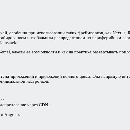
й, особенно при использовании таких фреймворков, как Next.js, R
табированием и глобальным распределением по периферийным серв
Jamstack.
Vercel, каковы ее возможности и как на практике развертывать при
онтенд-приложений и приложений полного цикла. Она напрямую инт
 минимальной настройкой.
et.
распределение через CDN.
 и Angular.