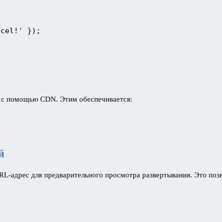
cel!' });

о с помощью CDN. Этим обеспечивается:
й
L-адрес для предварительного просмотра развертывания. Это позв