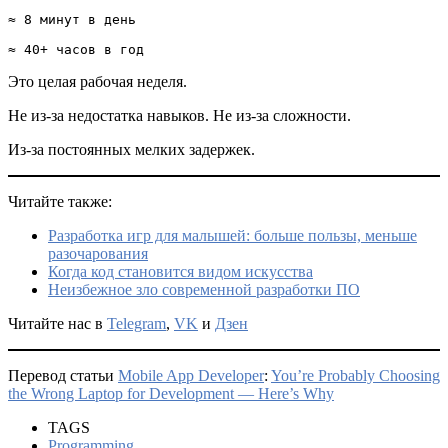
≈ 8 минут в день

≈ 40+ часов в год
Это целая рабочая неделя.
Не из-за недостатка навыков. Не из-за сложности.
Из-за постоянных мелких задержек.
Читайте также:
Разработка игр для малышей: больше пользы, меньше
разочарования
Когда код становится видом искусства
Неизбежное зло современной разработки ПО
Читайте нас в
Telegram
,
VK
и
Дзен
Перевод статьи
Mobile App Developer
:
You’re Probably Choosing
the Wrong Laptop for Development — Here’s Why
TAGS
Programming