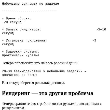
Небольшие выигрыши по задачам

----------------------------

• Время сборки:                                     
-20 секунд

• Запуск симулятора:                            -5–10 
секунд

• Установка приложения:                       -5 
секунд

• Задержки системы:                            
практически нулевые
Теперь перенесите это на весь рабочий день:
20–30 взаимодействий × небольшие задержки = 
значительное время
Вот откуда берется реальная разница.
Рендеринг — это другая проблема
Теперь сравните это с рабочими нагрузками, связанными с
рендерингом.