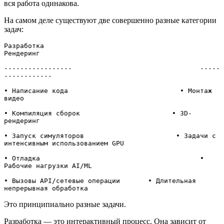
вся работа одинакова.
На самом деле существуют две совершенно разные категории
задач:
Разработка                                     
Рендеринг

-----------------                                -----
------------

• Написание кода                            • Монтаж 
видео

• Компиляция сборок                       • 3D-
рендеринг 

• Запуск симуляторов                       • Задачи с 
интенсивным использованием GPU

• Отладка                                        • 
Рабочие нагрузки AI/ML

• Вызовы API/сетевые операции       • Длительная 
непрерывная обработка
Это принципиально разные задачи.
Разработка — это интерактивный процесс. Она зависит от