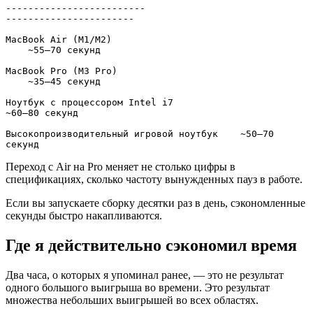
-------------------------                                    
-----------------------

MacBook Air (M1/M2)                                   
    ~55–70 секунд

MacBook Pro (M3 Pro)                                  
    ~35–45 секунд

Ноутбук с процессором Intel i7                        
~60–80 секунд

Высокопроизводительный игровой ноутбук    ~50–70 
секунд 
Переход с Air на Pro меняет не столько цифры в
спецификациях, сколько частоту вынужденных пауз в работе.
Если вы запускаете сборку десятки раз в день, сэкономленные
секунды быстро накапливаются.
Где я действительно сэкономил время
Два часа, о которых я упоминал ранее, — это не результат
одного большого выигрыша во времени. Это результат
множества небольших выигрышей во всех областях.