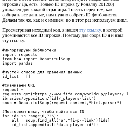
игроков? Да, есть. Только ID игрока (у Роналду 201200)
уникален для каждой страницы. То есть перед тем, как
собирать все данные, нам нужно собрать ID футболистов.
Делаем так же, как и с именем, но в этот раз используем цикл.
Просматривая исходный код, я нашел
эту ссылку
, в которой
упоминаются все ID игроков. Поэтому для сбора ID я и взял
эту ссылку.
#Импортируем библиотеки

import requests

from bs4 import BeautifulSoup

import pandas

#Пустой список для хранения данных

id_list = []

#Скачиваем URL

request = 
requests.get("https://www.fifa.com/worldcup/players/_l
ibraries/byposition/[id]/_players-list")

soup = BeautifulSoup(request.content,"html.parser")

#Повторяем цикл, чтобы найти все ID

for ids in range(0,736):

    all = soup.find_all("a","fi-p--link")[ids]

    id_list.append(all['data-player-id'])
