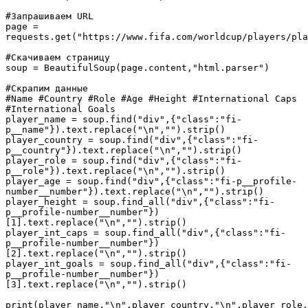
#Запрашиваем URL
page = 
requests.get("https://www.fifa.com/worldcup/players/pla
#Скачиваем страницу
soup = BeautifulSoup(page.content,"html.parser")
#Скрапим данные
#Name #Country #Role #Age #Height #International Caps 
#International Goals
player_name = soup.find("div",{"class":"fi-
p__name"}).text.replace("\n","").strip()
player_country = soup.find("div",{"class":"fi-
p__country"}).text.replace("\n","").strip()
player_role = soup.find("div",{"class":"fi-
p__role"}).text.replace("\n","").strip()
player_age = soup.find("div",{"class":"fi-p__profile-
number__number"}).text.replace("\n","").strip()
player_height = soup.find_all("div",{"class":"fi-
p__profile-number__number"})
[1].text.replace("\n","").strip()
player_int_caps = soup.find_all("div",{"class":"fi-
p__profile-number__number"})
[2].text.replace("\n","").strip()
player_int_goals = soup.find_all("div",{"class":"fi-
p__profile-number__number"})
[3].text.replace("\n","").strip()
print(player_name,"\n",player_country,"\n",player_role,