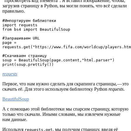
“Просмотреть код элемента”. Я вставил изображение, чтобы,
загрузив страницу в Python, вы могли понять, что всё сделали
правильно.
#Импортируем библиотеки
import requests
from bs4 import BeautifulSoup
#Запрашиваем URL
page = 
requests.get("https://www.fifa.com/worldcup/players.htm
#Скачиваем страницу
soup = BeautifulSoup(page.content,"html.parser")
print(soup.prettify())
requests
Первое, что нам нужно сделать для скрапинга страницы, — это
скачать её. Для этого используем библиотеку Python
requests
.
BeautifulSoup
А с помощью этой библиотеки мы спарсим страницу, которую
только что скачали. Иными словами, мы извлечем нужные
нам данные.
Используя
, мы получим страницу, введя её
requests.get