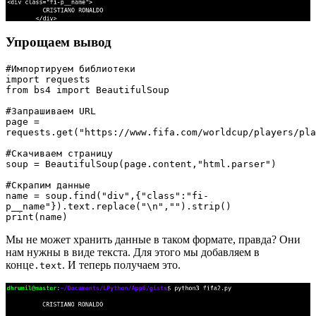
Упрощаем вывод
#Импортируем библиотеки
import requests
from bs4 import BeautifulSoup
#Запрашиваем URL
page = 
requests.get("https://www.fifa.com/worldcup/players/pla
#Скачиваем страницу
soup = BeautifulSoup(page.content,"html.parser")
#Скрапим данные
name = soup.find("div",{"class":"fi-
p__name"}).text.replace("\n","").strip()
print(name)
Мы не может хранить данные в таком формате, правда? Они
нам нужны в виде текста. Для этого мы добавляем в
конце
. И теперь получаем это.
.text