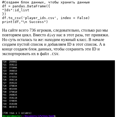
#Создаем блок данных, чтобы хранить данные

df = pandas.DataFrame({

"Ids":id_list

})

df.to_csv('player_ids.csv', index = False)

print(df,"\n Success")
На сайте всего 736 игроков, следовательно, столько раз мы
повторяем цикл. Вместо
у нас в этот раз
, тег привязки.
div
a
Но суть осталась та же: находим нужный класс. В начале
создаем пустой список и добавляем ID в этот список. А в
конце создаем блок данных, чтобы сохранить эти ID и
экспортировать их в файл
.
.CSV