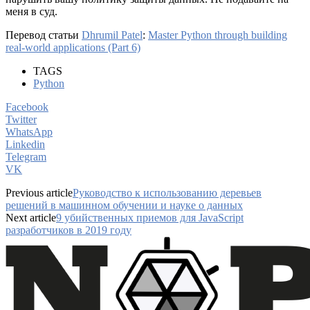
меня в суд.
Перевод статьи
Dhrumil Patel
:
Master Python through building
real-world applications (Part 6)
TAGS
Python
Facebook
Twitter
WhatsApp
Linkedin
Telegram
VK
Previous article
Руководство к использованию деревьев
решений в машинном обучении и науке о данных
Next article
9 убийственных приемов для JavaScript
разработчиков в 2019 году