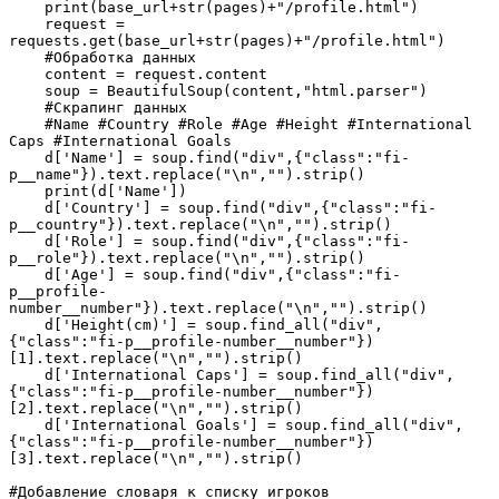
    print(base_url+str(pages)+"/profile.html")

    request = 
requests.get(base_url+str(pages)+"/profile.html")

    #Обработка данных

    content = request.content

    soup = BeautifulSoup(content,"html.parser")

    #Скрапинг данных

    #Name #Country #Role #Age #Height #International 
Caps #International Goals

    d['Name'] = soup.find("div",{"class":"fi-
p__name"}).text.replace("\n","").strip()

    print(d['Name'])

    d['Country'] = soup.find("div",{"class":"fi-
p__country"}).text.replace("\n","").strip()

    d['Role'] = soup.find("div",{"class":"fi-
p__role"}).text.replace("\n","").strip()

    d['Age'] = soup.find("div",{"class":"fi-
p__profile-
number__number"}).text.replace("\n","").strip()

    d['Height(cm)'] = soup.find_all("div",
{"class":"fi-p__profile-number__number"})
[1].text.replace("\n","").strip()

    d['International Caps'] = soup.find_all("div",
{"class":"fi-p__profile-number__number"})
[2].text.replace("\n","").strip()

    d['International Goals'] = soup.find_all("div",
{"class":"fi-p__profile-number__number"})
[3].text.replace("\n","").strip()

#Добавление словаря к списку игроков
