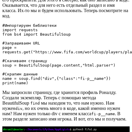
Оказывается, что для него есть отдельный раздел и имя
класса. Их-то мы и будем использовать. Теперь посмотрите на
код.
#Импортируем библиотеки
import requests
from bs4 import BeautifulSoup
#Запрашиваем URL
page = 
requests.get("https://www.fifa.com/worldcup/players/pla
#Скачиваем страницу
soup = BeautifulSoup(page.content,"html.parser")
#Скрапим данные
name = soup.find("div",{"class":"fi-p__name"})
print(name)
Мы запросили страницу, где хранится профиль Роналду.
Создали экземпляр. Теперь с помощью метода
BeautifulSoup
мы находим то, что нам нужно. Нам
find
нужен
, но их очень много в коде, какой именно нужен
div
нам? Нам нужен только div с именем класса
. В
fi-p__name
этом разделе записано имя игрока. И вот, его мы и получаем.