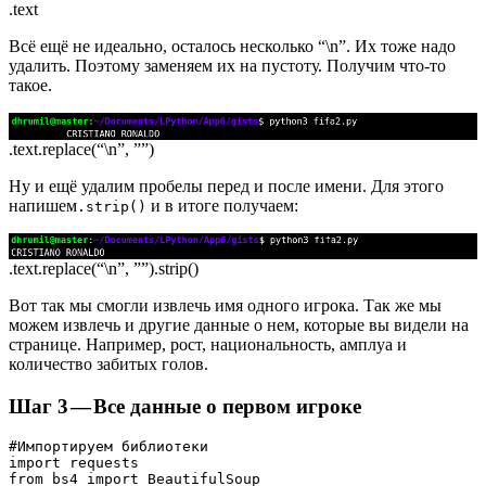
.text
Всё ещё не идеально, осталось несколько “\n”. Их тоже надо
удалить. Поэтому заменяем их на пустоту. Получим что-то
такое.
.text.replace(“\n”, ””)
Ну и ещё удалим пробелы перед и после имени. Для этого
напишем
и в итоге получаем:
.strip()
.text.replace(“\n”, ””).strip()
Вот так мы смогли извлечь имя одного игрока. Так же мы
можем извлечь и другие данные о нем, которые вы видели на
странице. Например, рост, национальность, амплуа и
количество забитых голов.
Шаг 3 — Все данные о первом игроке
#Импортируем библиотеки
import requests
from bs4 import BeautifulSoup