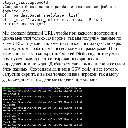
player_list.append(d)

#Создание блока данных pandas и сохранение файла в 
формате .csv

df = pandas.DataFrame(player_list)

df.to_csv('Players_info.csv', index = False)

print("Success \n")
Мы создаем базовый URL, чтобы при каждом повторении
цикла менялся только ID игрока, так мы получим данные по
всем URL. Ещё кое-что, вместо списка я использую словарь,
потому что мы работаем с несколькими параметрами. При
этом я использую конкретно Ordered Dictionary, потому что
нам нужен вывод не отсортированных данных в
определенном порядке. Добавляем словарь в список и создаем
блок данных. Сохраняем данные в CSV файл и всё готово.
Запустив скрипт, я вывел только имена игроков, так я могу
удостовериться, что данные собраны правильно.