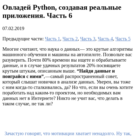
Овладей Python, создавая реальные
приложения. Часть 6
07.02.2019
Предыдущие части:
Часть 1
,
Часть 2
,
Часть 3
,
Часть 4
,
Часть 5
Многие считают, что наука о данных— это крутые алгоритмы
машинного обучения и машины на автопилоте. Позвольте вас
разуверить. Почти 80% времени вы ищете и обрабатываете
данные, и в случае удачных результатов 20% посвящаете
крутым штукам, описанным выше.
“Найди данные и
поиграйся с ними”
, — самый распространенный совет,
который слышат новички в анализе данных. Уверен, вы тоже
с ним когда-то сталкивались, да? Но что, если вы очень хотите
поработать над каким-то проектом, но необходимых вам
данных нет в Интернете? Никто не учит вас, что делать в
таком случае, не так ли?
Зачастую говорят, что мотивации хватает ненадолго. Ну так,