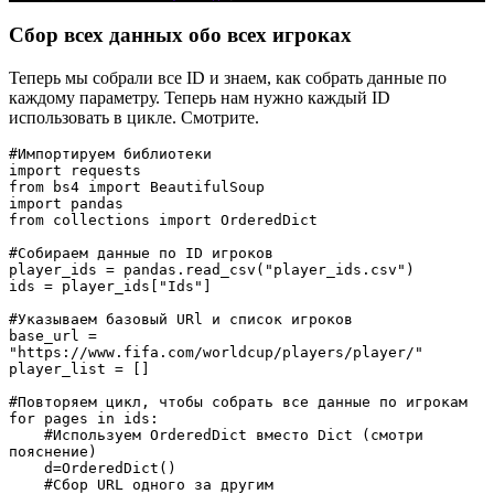
Сбор всех данных обо всех игроках
Теперь мы собрали все ID и знаем, как собрать данные по
каждому параметру. Теперь нам нужно каждый ID
использовать в цикле. Смотрите.
#Импортируем библиотеки

import requests

from bs4 import BeautifulSoup

import pandas

from collections import OrderedDict

#Собираем данные по ID игроков

player_ids = pandas.read_csv("player_ids.csv")

ids = player_ids["Ids"]

#Указываем базовый URl и список игроков

base_url = 
"https://www.fifa.com/worldcup/players/player/"

player_list = []

#Повторяем цикл, чтобы собрать все данные по игрокам

for pages in ids:

    #Используем OrderedDict вместо Dict (смотри 
пояснение)

    d=OrderedDict()

    #Сбор URL одного за другим
