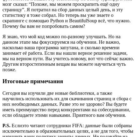
мозг сказал: “Похоже, мы можем проскрапить ещё одну
страницу”. Я потратил на сбор данных целый день, и эту
статистику я тоже собрал. Но теперь вы уже знаете о
скрапинге с помощью Python и BeautifulSoup всё, что нужно.
Почему бы вам не попробовать самим?
Я знаю, что мой код можно по-разному улучшать. Но на
данном этапе мы фокусируемся на обучении. Не важно,
насколько ваша программа запутана, и сколько времени
занимает её работа. Если вы нашли верное решение задачи,
мы на верном пути. Вы учитесь новому, вот что сейчас важно.
Другим второстепенным вещам вы можете научиться чуть
позже.
Итоговые примечания
Сегодня вы изучили две новые библиотеки, а также
научились использовать их для скачивания страниц и сбора с
них необходимых данных. Разве это не здорово? Вы будете
иметь преимущество перед конкурентами на собеседовании,
если обладаете этими навыками. Приятного вам обучения.
P.S.
Еслиэто читают сотрудники FIFA: данные были собраны
исключительно в образовательных целях, а не для того, чтобы
нарушить вашу политику защиты данных. Не подавайте на