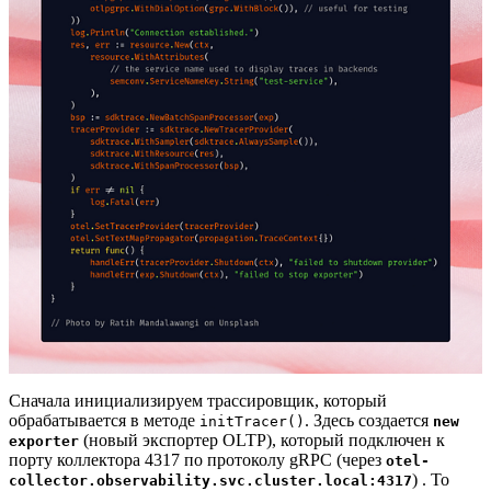
Сначала инициализируем трассировщик, который
обрабатывается в методе
. Здесь создается
initTracer()
new
(новый экспортер OLTP), который подключен к
exporter
порту коллектора 4317 по протоколу gRPC (через
otel-
) . То
collector.observability.svc.cluster.local:4317