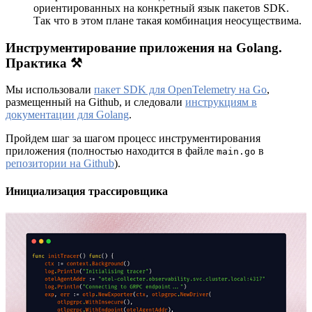
ориентированных на конкретный язык пакетов SDK.
Так что в этом плане такая комбинация неосуществима.
Инструментирование приложения на Golang.
Практика ⚒️
Мы использовали
пакет SDK для OpenTelemetry на Go
,
размещенный на Github, и следовали
инструкциям в
документации для Golang
.
Пройдем шаг за шагом процесс инструментирования
приложения (полностью находится в файле
в
main.go
репозитории на Github
).
Инициализация трассировщика