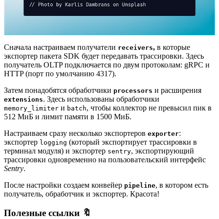
Сначала настраиваем получатели
,
в которые
receivers
экспортер пакета SDK будет передавать трассировки. Здесь
получатель OLTP подключается по двум протоколам: gRPC и
HTTP (порт по умолчанию 4317).
Затем понадобятся обработчики
и
расширения
processors
. Здесь использованы обработчики
extensions
и
, чтобы коллектор не превысил пик в
memory_limiter
batch
512 МиБ и лимит памяти в 1500 МиБ.
Настраиваем сразу несколько экспортеров
:
exporter
экспортер
(который экспортирует трассировки в
logging
терминал модуля) и экспортер
, экспортирующий
sentry
трассировки одновременно на пользовательский интерфейс
Sentry
.
После настройки создаем конвейер
, в котором есть
pipeline
получатель, обработчик и экспортер. Красота!
Полезные ссылки 🔖