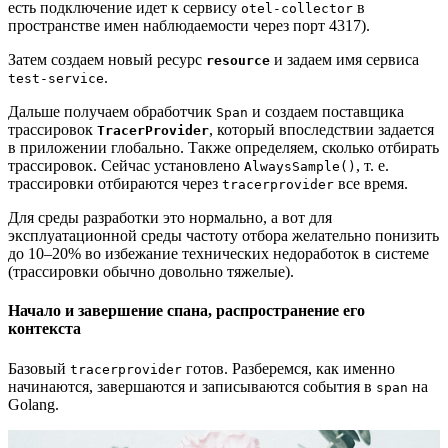
есть подключение идет к сервису
в
otel-collector
пространстве имен наблюдаемости через порт 4317).
Затем создаем новый ресурс
и задаем имя сервиса
resource
.
test-service
Дальше получаем обработчик
и создаем поставщика
Span
трассировок
, который впоследствии задается
TracerProvider
в приложении глобально. Также определяем, сколько отбирать
трассировок. Сейчас установлено
, т. е.
AlwaysSample()
трассировки отбираются через
все время.
tracerprovider
Для среды разработки это нормально, а вот для
эксплуатационной среды частоту отбора желательно понизить
до 10–20% во избежание технических недоработок в системе
(трассировки обычно довольно тяжелые).
Начало и завершение спана, распространение его
контекста
Базовый
готов. Разберемся, как именно
tracerprovider
начинаются, завершаются и записываются события в
на
span
Golang.