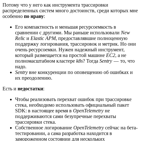
Потому что у него как инструмента трассировки
распределенных систем много достоинств, среди которых мне
особенно
по нраву
:
Его компактность и меньшая ресурсоемкость в
сравнении с другими. Мы раньше использовали
New
Relic
и
Elastic APM
, предоставлявшие полноценную
поддержку логирования, трассировок и метрик. Но они
очень ресурсоемки. Нужен надежный инструмент,
который размещается на простой машине
EC2
, а не
полномасштабном кластере
k8s
? Тогда
Sentry
— то, что
надо.
Sentry
вне конкуренции по оповещению об ошибках и
их преодолению.
Есть и
недостатки
:
Чтобы реализовать перехват ошибок при трассировке
стека, необходимо использовать официальный пакет
SDK: в настоящее время в
OpenTelemetry
не
поддерживаются сами безупречные перехваты
трассировки стека.
Собственное логирование
OpenTelemetry
сейчас на бета-
тестировании, а сама разработка находится в
замороженном состоянии для нескольких