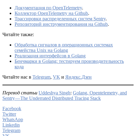
Документация по OpenTelemetry
.
Коллектор OpenTelemetry на Github
.
Трассировки распределенных систем Sentry
.
Репозиторий инструментирования на Github
.
Читайте также:
Обработка сигналов в операционных системах
семейства Unix на Golang
Реализация интерфейсов в Golang
Бенчмарки в Golang: тестируем производительность
кода
Читайте нас в
Telegram
,
VK
и
Яндекс.Дзен
Перевод статьи
Uddeshya Singh
:
Golang, Opentelemetry, and
Sentry — The Underrated Distributed Tracing Stack
Facebook
Twitter
WhatsApp
Linkedin
Telegram
VK