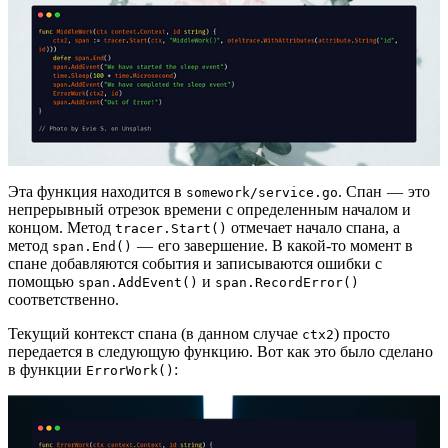
Эта функция находится в
. Спан — это
somework/service.go
непрерывный отрезок времени с определенным началом и
концом. Метод
отмечает начало спана, а
tracer.Start()
метод
— его завершение. В какой-то момент в
span.End()
спане добавляются события и записываются ошибки с
помощью
и
span.AddEvent()
span.RecordError()
соответственно.
Текущий контекст спана (в данном случае
) просто
ctx2
передается в следующую функцию. Вот как это было сделано
в функции
:
ErrorWork()