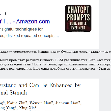
о промпт-инжиниринге. В этих книгах буквально пишут промпты, а 
льных промптах результативность LLM увеличивается. Что касается 
но для каждой темы? Есть ли темы, где использование такого эмоц
ые исследования. Еще одна подобная статья называлась «Угли ав