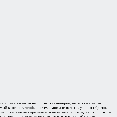
заполнен вакансиями промпт-инженеров, но это уже не так.
мый контекст, чтобы система могла отвечать лучшим образом.
омасштабные эксперименты ясно показали, что единого промпта
всестороннем анализе оказывается, что они срабатывают