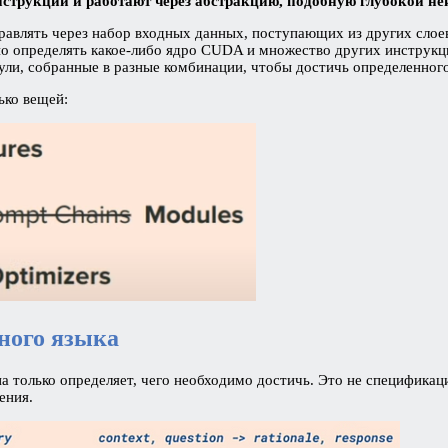
струкции и работают через абстракцию, подобную глубокой не
равлять через набор входных данных, поступающих из других слое
 определять какое-либо ядро ​​CUDA и множество других инструкци
ли, собранные в разные комбинации, чтобы достичь определенного 
ько вещей:
ного языка
 только определяет, чего необходимо достичь. Это не спецификаци
ения.