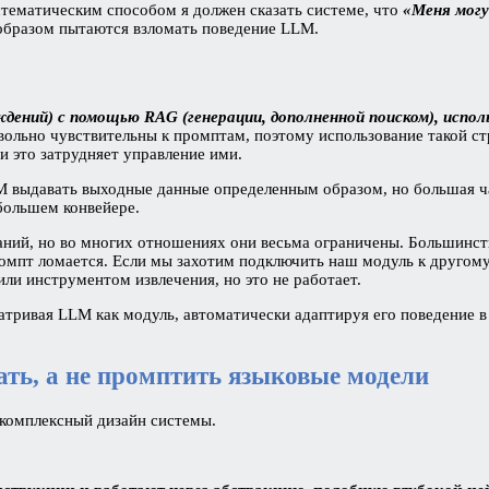
стематическим способом я должен сказать системе, что
«Меня могу
образом пытаются взломать поведение LLM.
ждений) с помощью RAG (генерации, дополненной поиском), исп
вольно чувствительны к промптам, поэтому использование такой ст
и это затрудняет управление ими.
LLM выдавать выходные данные определенным образом, но большая 
 большем конвейере.
ний, но во многих отношениях они весьма ограничены. Большинст
ромпт ломается. Если мы захотим подключить наш модуль к другому 
ли инструментом извлечения, но это не работает.
тривая LLM как модуль, автоматически адаптируя его поведение в 
ть, а не промптить языковые модели
комплексный дизайн системы.