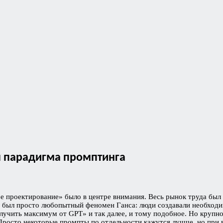
я парадигма промптинга
е проектирование» было в центре внимания. Весь рынок труда был 
о был просто любопытный феномен Ганса: люди создавали необходи
олучить максимум от GPT» и так далее, и тому подобное. Но крупн
 Просто некоторые промпты по отдельности кажутся лучше, но при 