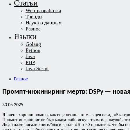
Статьи
Web-разработка
Тренды
Наука о данных
Разное
Языки
Golang
Python
Java
PHP
Java Script
Разное
Промпт-инжиниринг мертв: DSPy — нова
30.05.2025
Я очень хорошо помню, как еще несколько месяцев назад «Быстро
Промпт-инжинириг не был каким-либо искусством или наукой, эт
Люди даже писали книги/блоги вроде «Топ-50 промптов, чтобы п
или стратегии, работающих для всех видов задач, не существует.