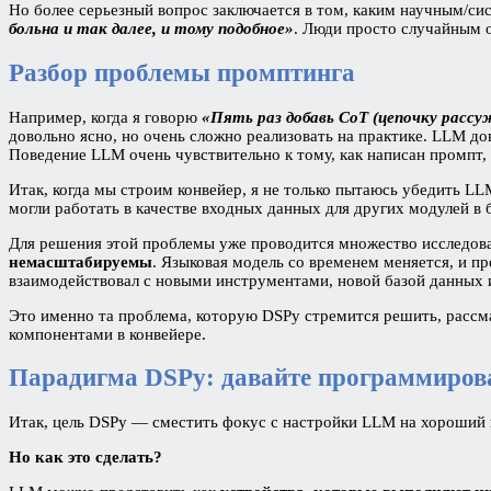
Но более серьезный вопрос заключается в том, каким научным/си
больна и так далее, и тому подобное»
. Люди просто случайным 
Разбор проблемы промптинга
Например, когда я говорю
«Пять раз добавь CoT (цепочку рассу
довольно ясно, но очень сложно реализовать на практике. LLM до
Поведение LLM очень чувствительно к тому, как написан промпт, 
Итак, когда мы строим конвейер, я не только пытаюсь убедить 
могли работать в качестве входных данных для других модулей в
Для решения этой проблемы уже проводится множество исследова
немасштабируемы
. Языковая модель со временем меняется, и п
взаимодействовал с новыми инструментами, новой базой данных и
Это именно та проблема, которую DSPy стремится решить, рассма
компонентами в конвейере.
Парадигма DSPy: давайте программирова
Итак, цель DSPy — сместить фокус с настройки LLM на хороший 
Но как это сделать?