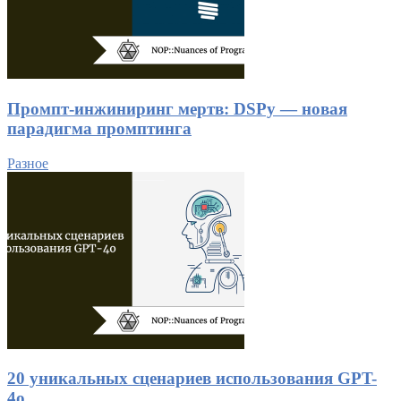
Промпт-инжиниринг мертв: DSPy — новая
парадигма промптинга
Разное
20 уникальных сценариев использования GPT-
4o