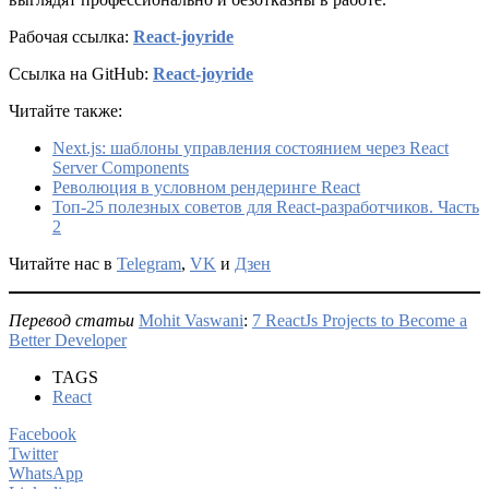
Рабочая ссылка:
React-joyride
Ссылка на GitHub:
React-joyride
Читайте также:
Next.js: шаблоны управления состоянием через React
Server Components
Революция в условном рендеринге React
Топ-25 полезных советов для React-разработчиков. Часть
2
Читайте нас в
Telegram
,
VK
и
Дзен
Перевод статьи
Mohit Vaswani
:
7 ReactJs Projects to Become a
Better Developer
TAGS
React
Facebook
Twitter
WhatsApp