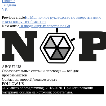
Linkedin
Telegram
VK
Previous article
HTML: полное руководство по заверстыванию
текста вокруг изображения
Next article
10 продвинутых советов по Git
ABOUT US
Образовательные статьи и переводы — всё для
программистов
Contact us:
support@nuancesprog.ru
FOLLOW US
© Nuances of programming, 2018-2020. При копировании
материала ссылка на источник обязательна.