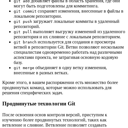
добавляет файлы в область хранения, где они
git add
могут быть подготовлены для коммитинга.
сохраняет изменения, внесенные в файлы в
git commit
локальном репозитории.
загружает локальные коммиты в удаленный
git push
репозиторий.
выполняет выгрузку изменений из удаленного
git pull
репозитория и их слияние с локальным репозиторием.
используется для создания и просмотра
git branch
ветвей в репозитории Git. Ветви позволяют нескольким
специалистам одновременно работать над различными
аспектами проекта, не затрагивая основную кодовую
базу.
объединяет в одну ветку изменения,
git merge
внесенные в разных ветках.
Кроме этого, в вашем распоряжении есть множество более
продвинутых команд, которые можно использовать для
решения специфических задач.
Продвинутые технологии Git
После освоения основ контроля версий, приступим к
изучению более продвинутых технологий, таких как
ветвление и слияние. Ветвление позволяет создавать