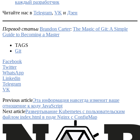
каждый разработчик
Читайте нас в
Telegram
,
VK
и
Дзен
Перевод статьи
Brandon Carter
:
The Magic of Git: A Simple
Guide to Becoming a Master
TAGS
Git
Facebook
Twitter
WhatsApp
Linkedin
Telegram
VK
Previous article
Эта информация навсегда изменит ваше
отношение к коду JavaScript
Next article
Развертывание Kubernetes с пользовательским
файлом index.html в поде Nginx с ConfigMap