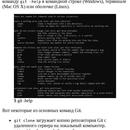
команду
в командной строке (Windows), терминале
git -help
(Mac OS X) или оболочке (Linux).
$ git -help
Вот некоторые из основных команд Git.
загружает копию репозитория Git с
git clone
удаленного сервера на локальный компьютер.