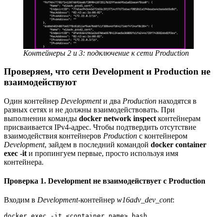
Контейнеры 2 и 3: подключение к сети Production
Проверяем, что сети Development и Production не
взаимодействуют
Один контейнер
Development
и два
Production
находятся в
разных сетях и не должны взаимодействовать. При
выполнении команды
docker network inspect
контейнерам
присваивается IPv4-адрес. Чтобы подтвердить отсутствие
взаимодействия контейнеров
Production
с контейнером
Development
, зайдем в последний командой
docker container
exec -it
и пропингуем первые, просто используя имя
контейнера.
Проверка 1. Development не взаимодействует с Production
Входим в
Development
-контейнер
w16adv_dev_cont
:
docker exec -it <container_name> bash