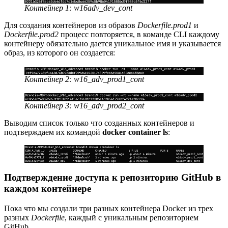
Контейнер 1: w16adv_dev_cont
Для создания контейнеров из образов
Dockerfile.prod1
и
Dockerfile.prod2
процесс повторяется, в команде CLI каждому
контейнеру обязательно дается уникальное имя и указывается
образ, из которого он создается:
Контейнер 2: w16_adv_prod1_cont
Контейнер 3: w16_adv_prod2_cont
Выводим список только что созданных контейнеров и
подтверждаем их командой
docker container ls
:
Подтверждение доступа к репозиторию GitHub в
каждом контейнере
Пока что мы создали три разных контейнера Docker из трех
разных
Dockerfile
, каждый с уникальным репозиторием
GitHub.