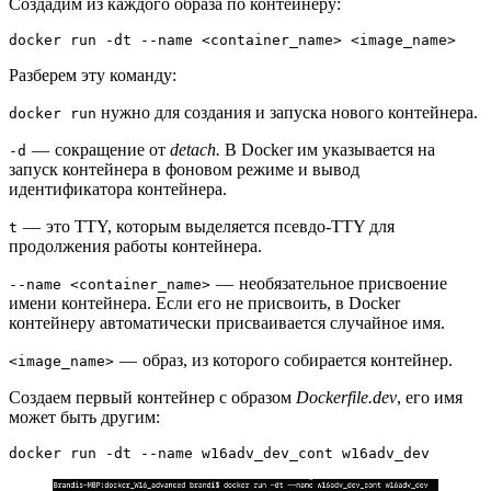
Создадим из каждого образа по контейнеру:
docker run -dt --name <container_name> <image_name>
Разберем эту команду:
нужно для создания и запуска нового контейнера.
docker run
— сокращение от
detach.
В Docker им указывается на
-d
запуск контейнера в фоновом режиме и вывод
идентификатора контейнера.
— это TTY, которым выделяется псевдо-TTY для
t
продолжения работы контейнера.
— необязательное присвоение
--name <container_name>
имени контейнера. Если его не присвоить, в Docker
контейнеру автоматически присваивается случайное имя.
— образ, из которого собирается контейнер.
<image_name>
Создаем первый контейнер с образом
Dockerfile.dev
, его имя
может быть другим:
docker run -dt --name w16adv_dev_cont w16adv_dev