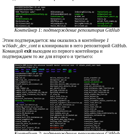
Контейнер 1: подтверждение репозитория GitHub
Этим подтверждается: мы оказались в контейнере
1
w16adv_dev_cont
и клонировали в него репозиторий GitHub.
Командой
exit
выходим из первого контейнера и
подтверждаем то же для второго и третьего:
Контейнер 2: подтверждение репозитория GitHub