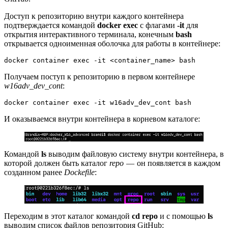
Доступ к репозиторию внутри каждого контейнера
подтверждается командой
docker exec
с флагами
-it
для
открытия интерактивного терминала, конечным
bash
открывается одноименная оболочка для работы в контейнере:
docker container exec -it <container_name> bash
Получаем поступ к репозиторию в первом контейнере
w16adv_dev_cont
:
docker container exec -it w16adv_dev_cont bash
И оказываемся внутри контейнера в корневом каталоге:
Командой
ls
выводим файловую систему внутри контейнера, в
которой должен быть каталог
repo
— он появляется в каждом
созданном ранее
Dockefile
:
Переходим в этот каталог командой
cd repo
и с помощью
ls
выводим список файлов репозитория GitHub: