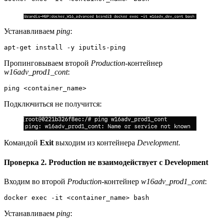
Устанавливаем
ping
:
apt-get install -y iputils-ping
Пропинговываем второй
Production
-контейнер
w16adv_prod1_cont
:
ping <container_name>
Подключиться не получится:
Командой
Exit
выходим из контейнера
Development
.
Проверка 2. Production не взаимодействует с Development
Входим во второй
Production
-контейнер
w16adv_prod1_cont
:
docker exec -it <container_name> bash
Устанавливаем
ping
: