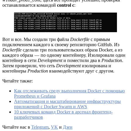
останавливается командой
control c
:
Вот и все. Мы создали три файла
Dockerfile
с прямым
подключением каждого к своему репозиторию GitHub. Из
Dockerfile
сделали три пользовательских образа Docker, а из
каждого образа — по одному контейнеру. Изолировали один
контейнер в сети
Development
и поместили два в
Production
.
Затем проверили, что сеть
Development
изолирована и
контейнеры
Production
взаимодействуют друг с другом.
Читайте также:
Как отслеживать среду выполнения Docker с помощью
Prometheus и Grafana
Автоматизация и масштабирование инфраструктуры
приложений с Docker Swarm и AWS
10 ключевых команд Docker в арсенал фронтенд-
разработчиков
Читайте нас в
Telegram
,
VK
и
Дзен