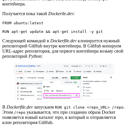
контейнера.
Получается пока такой
Dockerile.dev
:
FROM ubuntu:latest
RUN apt-get update && apt-get install -y git
Следующей командой в
Dockerfile.dev
клонируется нужный
репозиторий GitHub внутри контейнера. В GitHub копируем
URL-адрес репозитория, для первого контейнера возьму свой
репозиторий
Python
:
В
Dockerfile.dev
запускаем
.
RUN git clone <repo_URL> /repo
Этим
указывается, что при создании образа Docker
/repo
появляется новый каталог
repo
, в который и отправляется
клон репозитория GitHub.