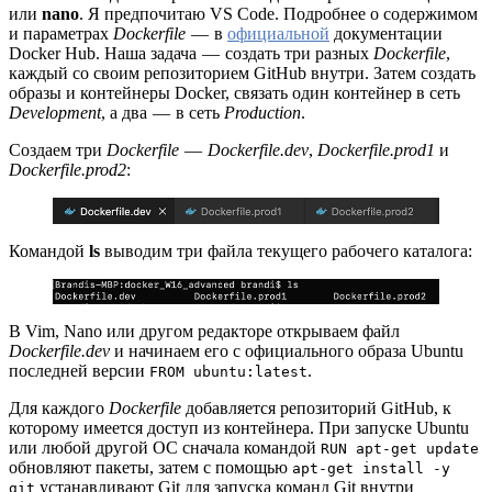
или
nano
. Я предпочитаю VS Code. Подробнее о содержимом
и параметрах
Dockerfile
— в
официальной
документации
Docker Hub. Наша задача — создать три разных
Dockerfile
,
каждый со своим репозиторием GitHub внутри. Затем создать
образы и контейнеры Docker, связать один контейнер в сеть
Development
, а два — в сеть
Production
.
Создаем три
Dockerfile
—
Dockerfile.dev
,
Dockerfile.prod1
и
Dockerfile.prod2
:
Командой
ls
выводим три файла текущего рабочего каталога:
В Vim, Nano или другом редакторе открываем файл
Dockerfile.dev
и начинаем его с официального образа Ubuntu
последней версии
.
FROM ubuntu:latest
Для каждого
Dockerfile
добавляется репозиторий GitHub, к
которому имеется доступ из контейнера. При запуске Ubuntu
или любой другой ОС сначала командой
RUN apt-get update
обновляют пакеты, затем с помощью
apt-get install -y
устанавливают Git для запуска команд Git внутри
git