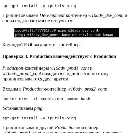
apt-get install -y iputils-ping
Пропинговываем
Development
-контейнер
w16adv_dev_cont
, и
снова подключиться не получится:
Командой
Exit
выходим из контейнера.
Проверка 3. Production взаимодействует с Production
Production
-контейнеры
w16adv_prod1_cont
и
w16adv_prod2_cont
находятся в одной сети, поэтому
пропинговываются друг другом.
Входим в
Production
-контейнер
w16adv_prod2_cont
:
docker exec -it <container_name> bash
Устанавливаем
ping
:
apt-get install -y iputils-ping
Пропинговываем другой
Production
-контейнер
w16adv_prod1_cont
, здесь все проходит успешно, проверка