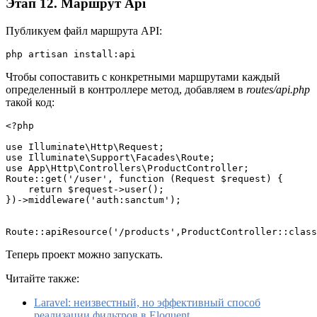
Этап 12. Маршрут Api
Публикуем файл маршрута API:
php artisan install:api
Чтобы сопоставить с конкретными маршрутами каждый
определенный в контроллере метод, добавляем в
routes/api.php
такой код:
<?php
use Illuminate\Http\Request;
use Illuminate\Support\Facades\Route;
use App\Http\Controllers\ProductController;
Route::get('/user', function (Request $request) {
    return $request->user();
})->middleware('auth:sanctum');
Route::apiResource('/products',ProductController::class
Теперь проект можно запускать.
Читайте также:
Laravel: неизвестный, но эффективный способ
реализации фильтров в Eloquent