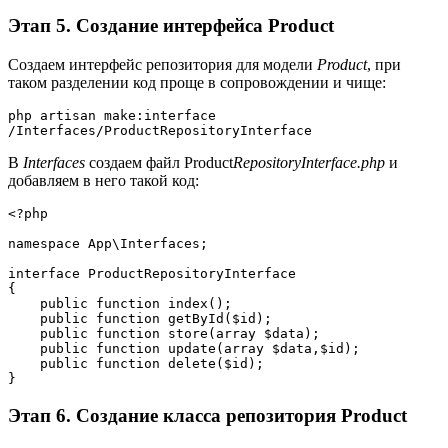
Этап 5. Создание интерфейса Product
Создаем интерфейс репозитория для модели
Product
, при
таком разделении код проще в сопровождении и чище:
php artisan make:interface 
/Interfaces/ProductRepositoryInterface
В
Interfaces
создаем файл Product
RepositoryInterface.php
и
добавляем в него такой код:
<?php
namespace App\Interfaces;
interface ProductRepositoryInterface
{
    public function index();
    public function getById($id);
    public function store(array $data);
    public function update(array $data,$id);
    public function delete($id);
}
Этап 6. Создание класса репозитория Product