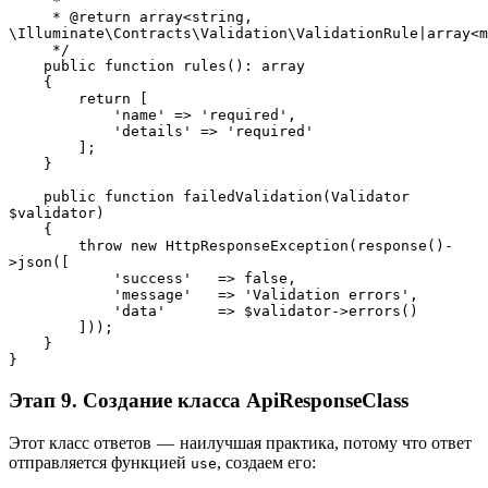
     *
     * @return array<string, 
\Illuminate\Contracts\Validation\ValidationRule|array<m
     */
    public function rules(): array
    {
        return [
            'name' => 'required',
            'details' => 'required'
        ];
    }
    public function failedValidation(Validator 
$validator)
    {
        throw new HttpResponseException(response()-
>json([
            'success'   => false,
            'message'   => 'Validation errors',
            'data'      => $validator->errors()
        ]));
    }
}
Этап 9. Создание класса ApiResponseClass
Этот класс ответов — наилучшая практика, потому что ответ
отправляется функцией
, создаем его:
use