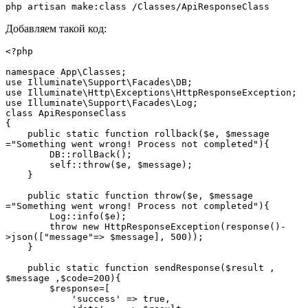
php artisan make:class /Classes/ApiResponseClass
Добавляем такой код:
<?php
namespace App\Classes;
use Illuminate\Support\Facades\DB;
use Illuminate\Http\Exceptions\HttpResponseException;
use Illuminate\Support\Facades\Log;
class ApiResponseClass
{
    public static function rollback($e, $message 
="Something went wrong! Process not completed"){
        DB::rollBack();
        self::throw($e, $message);
    }
    public static function throw($e, $message 
="Something went wrong! Process not completed"){
        Log::info($e);
        throw new HttpResponseException(response()-
>json(["message"=> $message], 500));
    }
    public static function sendResponse($result , 
$message ,$code=200){
        $response=[
            'success' => true,