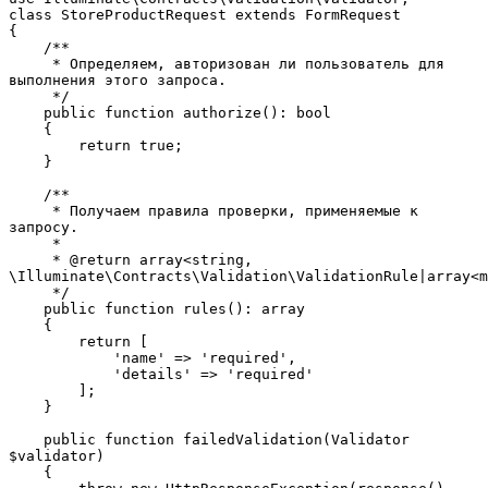
class StoreProductRequest extends FormRequest
{
    /**
     * Определяем, авторизован ли пользователь для 
выполнения этого запроса.
     */
    public function authorize(): bool
    {
        return true;
    }
    /**
     * Получаем правила проверки, применяемые к 
запросу.
     *
     * @return array<string, 
\Illuminate\Contracts\Validation\ValidationRule|array<m
     */
    public function rules(): array
    {
        return [
            'name' => 'required',
            'details' => 'required'
        ];
    }
    public function failedValidation(Validator 
$validator)
    {