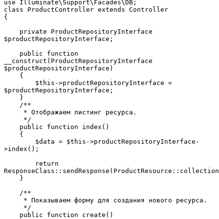
use Illuminate\Support\Facades\DB;
class ProductController extends Controller
{
    private ProductRepositoryInterface 
$productRepositoryInterface;
    public function 
__construct(ProductRepositoryInterface 
$productRepositoryInterface)
    {
        $this->productRepositoryInterface = 
$productRepositoryInterface;
    }
    /**
     * Отображаем листинг ресурса.
     */
    public function index()
    {
        $data = $this->productRepositoryInterface-
>index();
        return 
ResponseClass::sendResponse(ProductResource::collection
    }
    /**
     * Показываем форму для создания нового ресурса.
     */
    public function create()