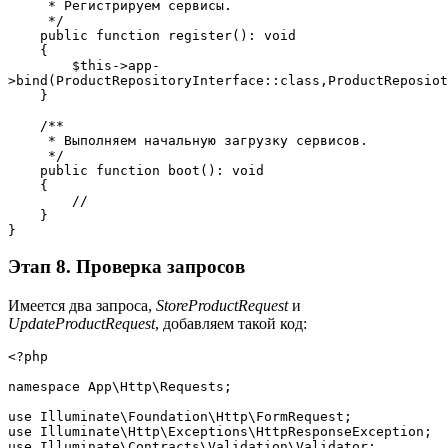
     * Регистрируем сервисы.
     */
    public function register(): void
    {
        $this->app-
>bind(ProductRepositoryInterface::class,ProductReposiot
    }
    /**
     * Выполняем начальную загрузку сервисов.
     */
    public function boot(): void
    {
        //
    }
}
Этап 8. Проверка запросов
Имеется два запроса,
StoreProductRequest
и
UpdateProductRequest
, добавляем такой код:
<?php
namespace App\Http\Requests;
use Illuminate\Foundation\Http\FormRequest;
use Illuminate\Http\Exceptions\HttpResponseException;
use Illuminate\Contracts\Validation\Validator;