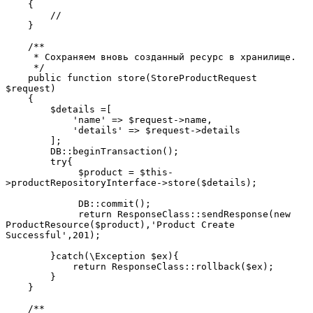
    {
        //
    }
    /**
     * Сохраняем вновь созданный ресурс в хранилище.
     */
    public function store(StoreProductRequest 
$request)
    {
        $details =[
            'name' => $request->name,
            'details' => $request->details
        ];
        DB::beginTransaction();
        try{
             $product = $this-
>productRepositoryInterface->store($details);
             DB::commit();
             return ResponseClass::sendResponse(new 
ProductResource($product),'Product Create 
Successful',201);
        }catch(\Exception $ex){
            return ResponseClass::rollback($ex);
        }
    }
    /**