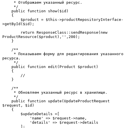
     * Отображаем указанный ресурс.
     */
    public function show($id)
    {
        $product = $this->productRepositoryInterface-
>getById($id);
        return ResponseClass::sendResponse(new 
ProductResource($product),'',200);
    }
    /**
     * Показываем форму для редактирования указанного 
ресурса.
     */
    public function edit(Product $product)
    {
        //
    }
    /**
     * Обновляем указанный ресурс в хранилище.
     */
    public function update(UpdateProductRequest 
$request, $id)
    {
        $updateDetails =[
            'name' => $request->name,
            'details' => $request->details
        ];