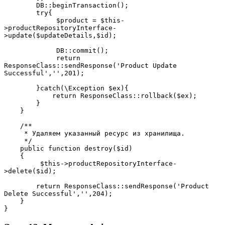
        DB::beginTransaction();
        try{
             $product = $this-
>productRepositoryInterface-
>update($updateDetails,$id);
             DB::commit();
             return 
ResponseClass::sendResponse('Product Update 
Successful','',201);
        }catch(\Exception $ex){
            return ResponseClass::rollback($ex);
        }
    }
    /**
     * Удаляем указанный ресурс из хранилища.
     */
    public function destroy($id)
    {
         $this->productRepositoryInterface-
>delete($id);
        return ResponseClass::sendResponse('Product 
Delete Successful','',204);
    }
}