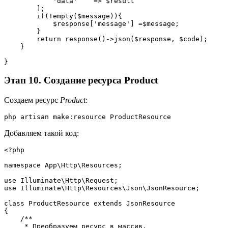
            'data'    => $result
        ];
        if(!empty($message)){
            $response['message'] =$message;
        }
        return response()->json($response, $code);
    }
}
Этап 10. Создание ресурса Product
Создаем ресурс
Product
:
php artisan make:resource ProductResource
Добавляем такой код:
<?php
namespace App\Http\Resources;
use Illuminate\Http\Request;
use Illuminate\Http\Resources\Json\JsonResource;
class ProductResource extends JsonResource
{
    /**
     * Преобразуем ресурс в массив.