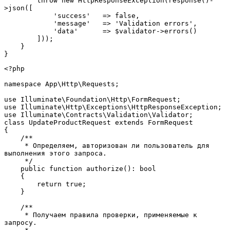
        throw new HttpResponseException(response()-
>json([
            'success'   => false,
            'message'   => 'Validation errors',
            'data'      => $validator->errors()
        ]));
    }
}
<?php
namespace App\Http\Requests;
use Illuminate\Foundation\Http\FormRequest;
use Illuminate\Http\Exceptions\HttpResponseException;
use Illuminate\Contracts\Validation\Validator;
class UpdateProductRequest extends FormRequest
{
    /**
     * Определяем, авторизован ли пользователь для 
выполнения этого запроса.
     */
    public function authorize(): bool
    {
        return true;
    }
    /**
     * Получаем правила проверки, применяемые к 
запросу.