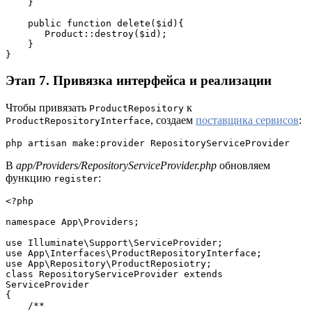
    }
    public function delete($id){
       Product::destroy($id);
    }
}
Этап 7. Привязка интерфейса и реализации
Чтобы привязать
к
ProductRepository
, создаем
поставщика сервисов
:
ProductRepositoryInterface
php artisan make:provider RepositoryServiceProvider
В
app/Providers/RepositoryServiceProvider.php
обновляем
функцию
:
register
<?php
namespace App\Providers;
use Illuminate\Support\ServiceProvider;
use App\Interfaces\ProductRepositoryInterface;
use App\Repository\ProductReposiotry;
class RepositoryServiceProvider extends 
ServiceProvider
{
    /**