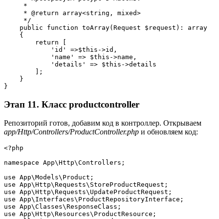
     *
     * @return array<string, mixed>
     */
    public function toArray(Request $request): array
    {
        return [
            'id' =>$this->id,
            'name' => $this->name,
            'details' => $this->details
        ];
    }
}
Этап 11. Класс productcontroller
Репозиторий готов, добавим код в контроллер. Открываем
app/Http/Controllers/ProductController.php
и обновляем код:
<?php
namespace App\Http\Controllers;
use App\Models\Product;
use App\Http\Requests\StoreProductRequest;
use App\Http\Requests\UpdateProductRequest;
use App\Interfaces\ProductRepositoryInterface;
use App\Classes\ResponseClass;
use App\Http\Resources\ProductResource;