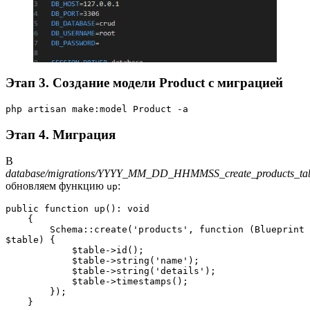
Этап 3. Создание модели Product с миграцией
php artisan make:model Product -a
Этап 4. Миграция
В
database/migrations/YYYY_MM_DD_HHMMSS_create_products_tab
обновляем функцию
:
up
public function up(): void
    {
        Schema::create('products', function (Blueprint 
$table) {
            $table->id();
            $table->string('name');
            $table->string('details');
            $table->timestamps();
        });
    }