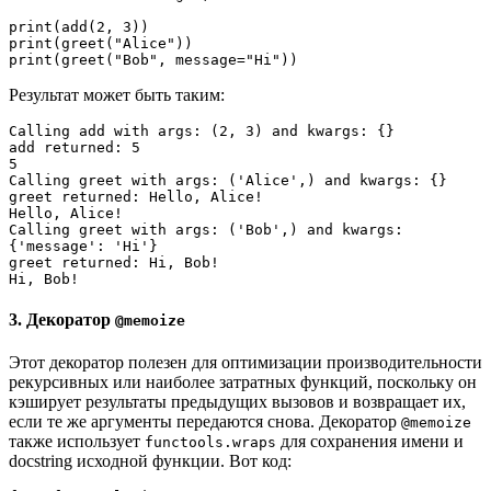
print(add(2, 3))

print(greet("Alice"))

print(greet("Bob", message="Hi"))
Результат может быть таким:
Calling add with args: (2, 3) and kwargs: {}
add returned: 5
5
Calling greet with args: ('Alice',) and kwargs: {}
greet returned: Hello, Alice!
Hello, Alice!
Calling greet with args: ('Bob',) and kwargs: 
{'message': 'Hi'}
greet returned: Hi, Bob!
Hi, Bob!
3. Декоратор
@memoize
Этот декоратор полезен для оптимизации производительности
рекурсивных или наиболее затратных функций, поскольку он
кэширует результаты предыдущих вызовов и возвращает их,
если те же аргументы передаются снова. Декоратор
@memoize
также использует
для сохранения имени и
functools.wraps
docstring исходной функции. Вот код: