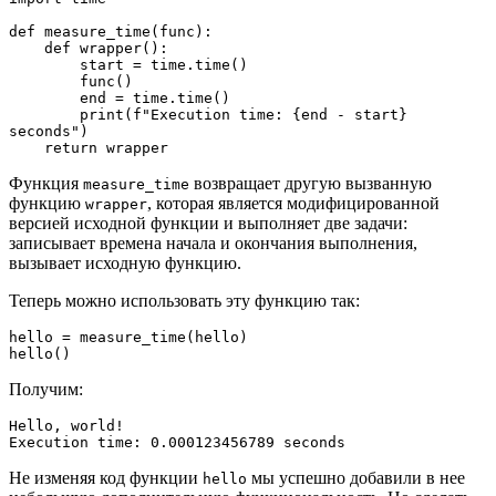
def measure_time(func):

    def wrapper():

        start = time.time()

        func()

        end = time.time()

        print(f"Execution time: {end - start} 
seconds")

    return wrapper
Функция
возвращает другую вызванную
measure_time
функцию
, которая является модифицированной
wrapper
версией исходной функции и выполняет две задачи:
записывает времена начала и окончания выполнения,
вызывает исходную функцию.
Теперь можно использовать эту функцию так:
hello = measure_time(hello)
hello()
Получим:
Hello, world!
Execution time: 0.000123456789 seconds
Не изменяя код функции
мы успешно добавили в нее
hello