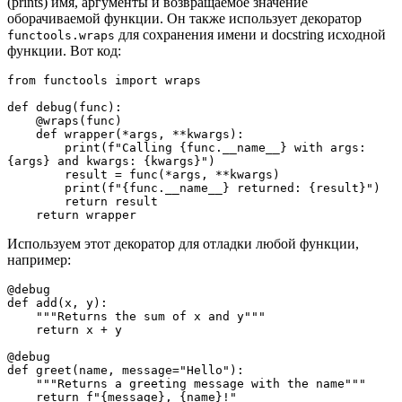
(prints) имя, аргументы и возвращаемое значение
оборачиваемой функции. Он также использует декоратор
для сохранения имени и docstring исходной
functools.wraps
функции. Вот код:
from functools import wraps

def debug(func):

    @wraps(func)

    def wrapper(*args, **kwargs):

        print(f"Calling {func.__name__} with args: 
{args} and kwargs: {kwargs}")

        result = func(*args, **kwargs)

        print(f"{func.__name__} returned: {result}")

        return result

    return wrapper
Используем этот декоратор для отладки любой функции,
например:
@debug

def add(x, y):

    """Returns the sum of x and y"""

    return x + y

@debug

def greet(name, message="Hello"):

    """Returns a greeting message with the name"""

    return f"{message}, {name}!"
