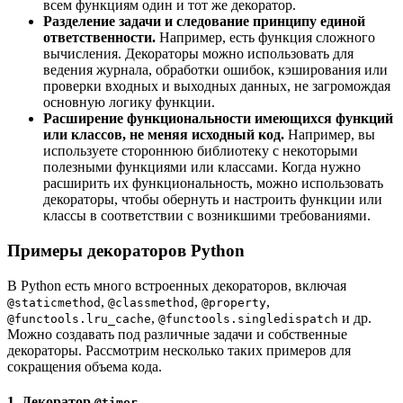
всем функциям один и тот же декоратор.
Разделение задачи и следование принципу единой
ответственности.
Например, есть функция сложного
вычисления. Декораторы можно использовать для
ведения журнала, обработки ошибок, кэширования или
проверки входных и выходных данных, не загромождая
основную логику функции.
Расширение функциональности имеющихся функций
или классов, не меняя исходный код.
Например, вы
используете стороннюю библиотеку с некоторыми
полезными функциями или классами. Когда нужно
расширить их функциональность, можно использовать
декораторы, чтобы обернуть и настроить функции или
классы в соответствии с возникшими требованиями.
Примеры декораторов Python
В Python есть много встроенных декораторов, включая
,
,
,
@staticmethod
@classmethod
@property
,
и др.
@functools.lru_cache
@functools.singledispatch
Можно создавать под различные задачи и собственные
декораторы. Рассмотрим несколько таких примеров для
сокращения объема кода.
1. Декоратор
@timer