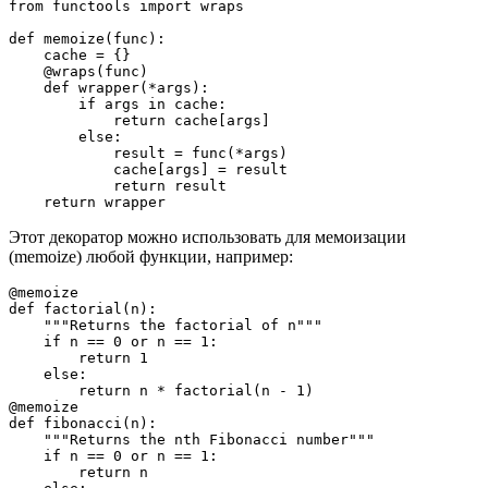
from functools import wraps

def memoize(func):

    cache = {}

    @wraps(func)

    def wrapper(*args):

        if args in cache:

            return cache[args]

        else:

            result = func(*args)

            cache[args] = result

            return result

    return wrapper
Этот декоратор можно использовать для мемоизации
(memoize) любой функции, например:
@memoize

def factorial(n):

    """Returns the factorial of n"""

    if n == 0 or n == 1:

        return 1

    else:

        return n * factorial(n - 1)

@memoize

def fibonacci(n):

    """Returns the nth Fibonacci number"""

    if n == 0 or n == 1:

        return n
