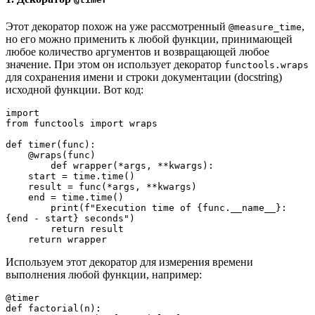
Этот декоратор похож на уже рассмотренный
,
@measure_time
но его можно применить к любой функции, принимающей
любое количество аргументов и возвращающей любое
значение. При этом он использует декоратор
functools.wraps
для сохранения имени и строки документации (docstring)
исходной функции. Вот код:
import

from functools import wraps

def timer(func):

    @wraps(func)

        def wrapper(*args, **kwargs):

    start = time.time()

    result = func(*args, **kwargs)

    end = time.time()

        print(f"Execution time of {func.__name__}: 
{end - start} seconds")

        return result

    return wrapper
Используем этот декоратор для измерения времени
выполнения любой функции, например:
@timer

def factorial(n):
