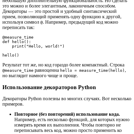
небольшую дополнительную функциональность. Но сделать
это можно и более элегантным, лаконичным способом.
Декораторы — это простой и удобный синтаксический
прием, позволяющий применять одну функцию к другой,
используя символ
. Например, предыдущий код можно
@
переписать так:
@measure_time

def hello():

    print("Hello, world!")

hello()
Результат тот же, но код гораздо более компактный. Строка
равноценна
,
@measure_time
hello = measure_time(hello)
но выглядит намного чище и проще.
Использование декораторов Python
Декораторы Python полезны во многих случаях. Вот несколько
примеров.
Повторное (без повторений) использование кода.
Например, есть несколько функций, для которых нужно
измерять время их выполнения. Чтобы повторно не
переписывать весь код, можно просто применить ко