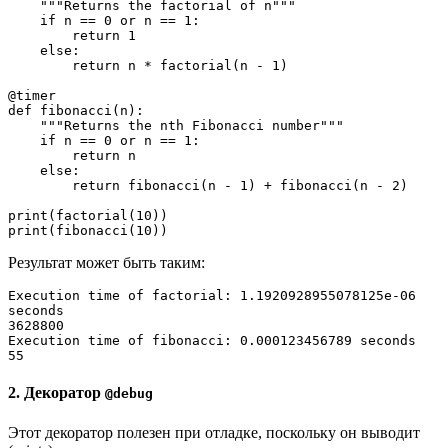
    """Returns the factorial of n"""

    if n == 0 or n == 1:

        return 1

    else:

        return n * factorial(n - 1)

@timer

def fibonacci(n):

    """Returns the nth Fibonacci number"""

    if n == 0 or n == 1:

        return n

    else:

        return fibonacci(n - 1) + fibonacci(n - 2)

print(factorial(10))

print(fibonacci(10))
Результат может быть таким:
Execution time of factorial: 1.1920928955078125e-06 
seconds
3628800
Execution time of fibonacci: 0.000123456789 seconds
55
2. Декоратор
@debug
Этот декоратор полезен при отладке, поскольку он выводит