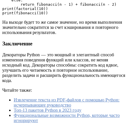
    else:

        return fibonacci(n - 1) + fibonacci(n - 2)

print(factorial(10))

print(fibonacci(10))
На выходе будет то же самое значение, но время выполнения
значительно сократится за счет кэширования и повторного
использования результатов.
Заключение
Декораторы Python — это мощный и элегантный способ
изменения поведения функций или классов, не меняя
исходный код. Декораторы способны: сократить код вдвое,
улучшить его читаемость и повторное использование,
разделить задачи и расширить функциональность имеющегося
кода.
Читайте также:
Извлечение текста из PDF-файлов с помощью Python:
исчерпывающее руководство
Топ-13 пакетов Python в 2023 году
Функциональные возможности Python, которые часто
игнорируют