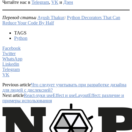
Читайте нас в
Telegram
,
VK
и
Дзен
Перевод статьи
Ayush Thakur
:
Python Decorators That Can
Reduce Your Code By Half
TAGS
Python
Facebook
Twitter
WhatsApp
Linkedin
Telegram
VK
Previous article
Что следует учитывать при разработке дизайна
для людей с дислексией?
Next article
React-хуки useEffect и useLayoutEffect: различие и
примеры использования