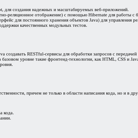
ot, для создания надежных и масштабируемых веб-приложений.
тно-реляционное отображение) с помощью Hibernate для работы с 
терфейс для постоянного хранения объектов Java) для управления 
поддержки качественных модульных тестов.
a создавать RESTful-сервисы для обработки запросов с передачей 
 базовом уровне такие фронтенд-технологии, как HTML, CSS и JavaSc
ровня.
ственности, причем не только в области написания кода, но и в д
а кода.
ании.