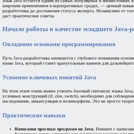
Язык Java остается одним из самых популярных и жизнестойких 
широким применением в корпоративных средах, — ценный навык д
разработчика до достижения статуса эксперта. Независимо от тог
даст практические советы.
Начало работы в качестве младшего Java-
Овладение основами программирования
Путь Java-разработчика начинается с глубокого понимания осно
языке Java, который станет краеугольным камнем для дальнейшег
Усвоение ключевых понятий Java
На этом этапе очень важно усвоить базовый синтаксис языка Java,
условных конструкций (if, else, switch), необходимо для соблюде
наследование, инкапсуляция и полиморфизм. Это не просто теоре
Практические навыки
Написание простых программ на Java.
Начните с написани