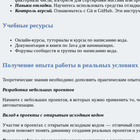
факториала числа, алгоритм для сортировки массива или пр
Навыки отладки.
Научитесь использовать средства отладки
Контроль версий.
Ознакомьтесь с Git и GitHub. Эти инстр
Учебные ресурсы
Онлайн-курсы, туториалы и курсы по написанию кода.
Документация и книги по Java для начинающих.
Форумы сообществ и группы по написанию кода.
Получение опыта работы в реальных условиях
Теоретические знания необходимо дополнять практическим опыто
Разработка небольших проектов
Начните с небольших проектов, в которых нужно применить то, ч
автоматизации.
Вклад в проекты с открытым исходным кодом
Участие в проектах с открытым исходным кодом — отличный спос
кодом поможет понять динамику создания реальных проектов и у