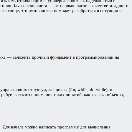
м языком, отличающимся универсальностью, надежностью и
торию Java-специалиста — от первых шагов в качестве младшего
й лестнице, это руководство поможет разобраться в ситуации и
тчика — заложить прочный фундамент в программировании на
равляющих структур, как циклы (for, while, do-while), и
требует четкого понимания таких понятий, как классы, объекты,
.
. Для начала можно написать программу для вычисления