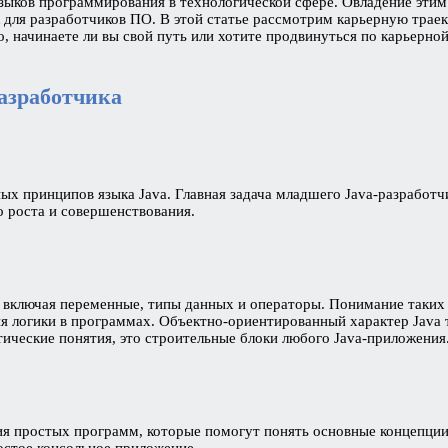
языков программирования в технологической сфере. Овладение эти
ля разработчиков ПО. В этой статье рассмотрим карьерную траек
о, начинаете ли вы свой путь или хотите продвинуться по карьерно
разработчика
вных принципов языка Java. Главная задача младшего Java-разрабо
о роста и совершенствования.
 включая переменные, типы данных и операторы. Понимание таких уп
ния логики в программах. Объектно-ориентированный характер Java 
тические понятия, это строительные блоки любого Java-приложения
я простых программ, которые помогут понять основные концепции