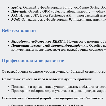
Spring.
Овладейте фреймворком Spring, особенно Spring Bo
Hibernate.
Освойте ORM (object-relational mapping — объек
JPA.
Изучите JPA
(Java Persistence API — программный ин
JUnit.
Ознакомьтесь с фреймворком JUnit для написания и 
Веб-технологии
Разработка веб-сервисов RESTfu
l.
Научитесь с помощью Jav
Понимание технологий фронтенд-разработки.
Освойте на
конкурентным преимуществом для разработчика среднего у
Профессиональное развитие
От разработчика среднего уровня ожидают большей степени ответ
Повышение качества кода и освоение лучших практик
Понимание и применение лучших практик в области качеств
Проведение обзоров кода и участие в парном программиров
Освоение методологий разработки программного обеспечения
Ознакомление с методологиями Agile и Scrum.