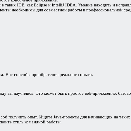
остое консольное приложение.
 в таких IDE, как Eclipse и IntelliJ IDEA. Умение находить и исп
ументы необходимы для совместной работы в профессиональной сре
м. Вот способы приобретения реального опыта.
ему вы научились. Это может быть простое веб-приложение, базов
об получить опыт. Ищите Java-проекты для начинающих на таких 
своить стиль командной работы.