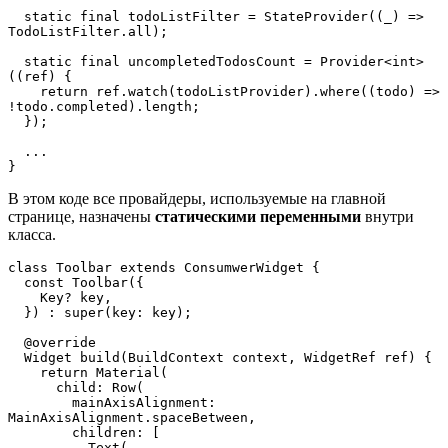
  static final todoListFilter = StateProvider((_) => 
TodoListFilter.all);  
  static final uncompletedTodosCount = Provider<int>
((ref) {  
    return ref.watch(todoListProvider).where((todo) => 
!todo.completed).length;  
  });
  ...
}
В этом коде все провайдеры, используемые на главной
странице, назначены
статическими переменными
внутри
класса.
class Toolbar extends ConsumwerWidget {  
  const Toolbar({  
    Key? key,  
  }) : super(key: key);  
  @override  
  Widget build(BuildContext context, WidgetRef ref) {  
    return Material(  
      child: Row(  
        mainAxisAlignment: 
MainAxisAlignment.spaceBetween,  
        children: [  
          Text(  