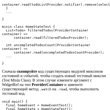
  }
  ...
}
mixin class HomeStateTest {  
  List<Todo> filteredTodos(ProviderContainer 
container) =>  
      container.read(filteredTodosProvider);  
  int uncompletedTodosCount(ProviderContainer 
container) =>  
      container.read(uncompletedTodosCountProvider);
  ...
}
Сначала
скопируйте
код существующих модулей миксинов
состояний и событий, чтобы создать новый тестовый миксин
(Test Mixin Class). В этом случае измените аргумент с
WidgetRef на тип
ProviderContainer
и замените
существующий метод
на
, чтобы выполнить
.watch
.read
тестовый код.
void main() {  
  final homeEvent = HomeEventTest();  
  final homeState = HomeStateTest();  