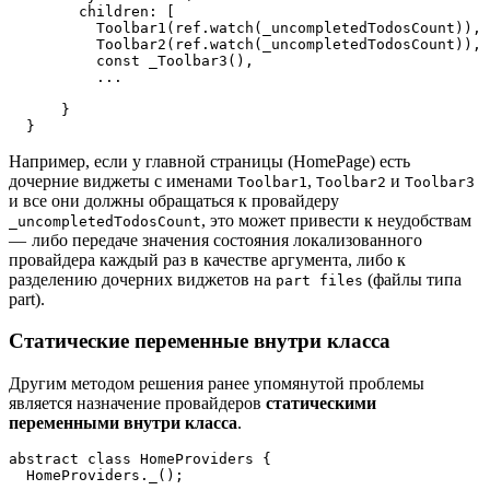
        children: [  
          Toolbar1(ref.watch(_uncompletedTodosCount)),
          Toolbar2(ref.watch(_uncompletedTodosCount)),
          const _Toolbar3(), 
          ...
      } 
  }
Например, если у главной страницы (HomePage) есть
дочерние виджеты с именами
,
и
Toolbar1
Toolbar2
Toolbar3
и все они должны обращаться к провайдеру
, это может привести к неудобствам
_uncompletedTodosCount
— либо передаче значения состояния локализованного
провайдера каждый раз в качестве аргумента, либо к
разделению дочерних виджетов на
(файлы типа
part files
part).
Статические переменные внутри класса
Другим методом решения ранее упомянутой проблемы
является назначение провайдеров
статическими
переменными внутри класса
.
abstract class HomeProviders {  
  HomeProviders._();  