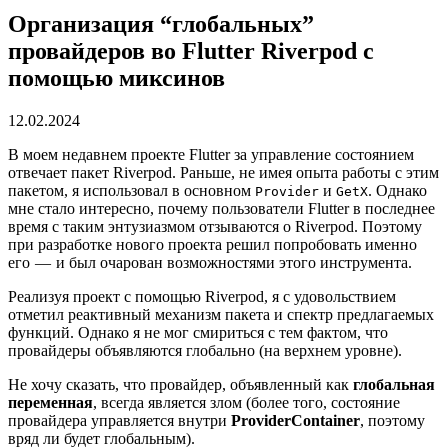
Организация “глобальных”
провайдеров во Flutter Riverpod с
помощью миксинов
12.02.2024
В моем недавнем проекте Flutter за управление состоянием
отвечает пакет Riverpod. Раньше, не имея опыта работы с этим
пакетом, я использовал в основном
и
. Однако
Provider
GetX
мне стало интересно, почему пользователи Flutter в последнее
время с таким энтузиазмом отзываются о Riverpod. Поэтому
при разработке нового проекта решил попробовать именно
его — и был очарован возможностями этого инструмента.
Реализуя проект с помощью Riverpod, я с удовольствием
отметил реактивный механизм пакета и спектр предлагаемых
функций. Однако я не мог смириться с тем фактом, что
провайдеры объявляются глобально (на верхнем уровне).
Не хочу сказать, что провайдер, объявленный как
глобальная
переменная
, всегда является злом (более того, состояние
провайдера управляется внутри
ProviderContainer
, поэтому
вряд ли будет глобальным).