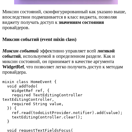
Миксин состояний, сконфигурированный как указано выше,
впоследствии подмешивается в класс виджета, позволяя
виджету получать доступ к
значениям состояния
провайдеров.
Миксин событий (event mixin class)
Миксин событий
эффективно управляет всей
логикой
событий
, используемой в определенном разделе. Как и
миксин состояний, он принимает в качестве аргумента
WidgetRef
, что позволяет легко получить доступ к методам
провайдера.
mixin class HomeEvent {  
  void addTodo(  
    WidgetRef ref, {  
    required TextEditingController 
textEditingController,  
    required String value,  
  }) {  
    ref.read(todoListProvider.notifier).add(value);  
    textEditingController.clear();  
  }  
  void requestTextFieldsFocus(  