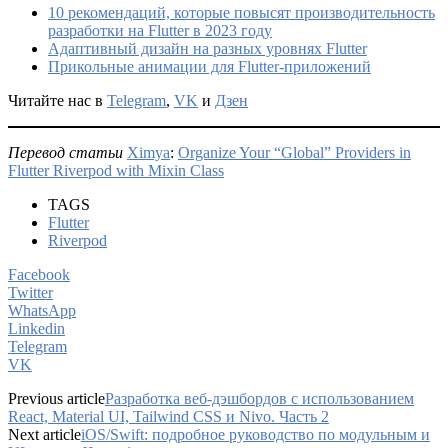
10 рекомендаций, которые повысят производительность
разработки на Flutter в 2023 году
Адаптивный дизайн на разных уровнях Flutter
Прикольные анимации для Flutter-приложений
Читайте нас в
Telegram
,
VK
и
Дзен
Перевод статьи
Ximya
:
Organize Your “Global” Providers in
Flutter Riverpod with Mixin Class
TAGS
Flutter
Riverpod
Facebook
Twitter
WhatsApp
Linkedin
Telegram
VK
Previous article
Разработка веб-дэшбордов с использованием
React, Material UI, Tailwind CSS и Nivo. Часть 2
Next article
iOS/Swift: подробное руководство по модульным и