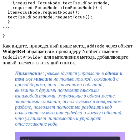
    {required FocusNode textFieldFocusNode,  
    required FocusNode itemFocusNode}) {  
  itemFocusNode.requestFocus();  
  textFieldFocusNode.requestFocus();  
  }
...
}
Как видите, приведенный выше метод
через объект
addTodo
WidgetRef
обращается к провайдеру Notifier с именем
для выполнения метода, добавляющего
todoListProvider
новый элемент в текущий список.
Примечание
: рекомендуется управлять
в одном и
том же миксине
не только логикой, связанной с
провайдерами, но и значениями событий,
вызванных другими пользовательскими
взаимодействиями. Управление в одном месте
значениями событий, используемых в конкретном
разделе, позволяет полностью разделить код
пользовательского интерфейса и логику событий,
что улучшает читаемость и упрощает
отслеживание кода.