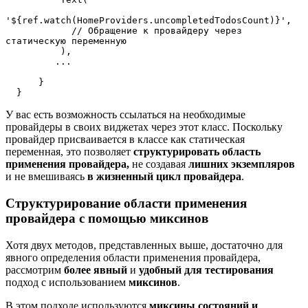
'${ref.watch(HomeProviders.uncompletedTodosCount)}', 
            // Обращение к провайдеру через 
статическую переменную
          ),
         ...
      }
  }
У вас есть возможность ссылаться на необходимые
провайдеры в своих виджетах через этот класс. Поскольку
провайдер присваивается в классе как статическая
переменная, это позволяет
структурировать область
применения провайдера,
не создавая
лишних экземпляров
и не вмешиваясь
в жизненный цикл провайдера
.
Структурирование области применения
провайдера с помощью миксинов
Хотя двух методов, представленных выше, достаточно для
явного определения области применения провайдера,
рассмотрим
более явный
и
удобный для тестирования
подход с использованием
миксинов
.
В этом подходе используются
миксины состояний и