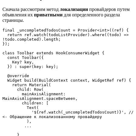
Сначала рассмотрим метод
локализации
провайдеров путем
объявления их
приватными
для определенного раздела
страницы.
final _uncompletedTodosCount = Provider<int>((ref) {  
  return ref.watch(todoListProvider).where((todo) => 
!todo.completed).length;  
});
class Toolbar extends HookConsumerWidget {  
  const Toolbar({  
    Key? key,  
  }) : super(key: key);  
  @override  
  Widget build(BuildContext context, WidgetRef ref) {  
    return Material(  
      child: Row(  
        mainAxisAlignment: 
MainAxisAlignment.spaceBetween,  
        children: [  
          Text(  
            '${ref.watch(_uncompletedTodosCount)}', // 
<- Обращение к локализованному провайдеру 
          ),
         ...
      }