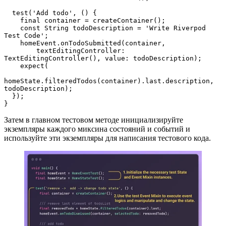
  test('Add todo', () {  
    final container = createContainer();  
    const String todoDescription = 'Write Riverpod 
Test Code';  
    homeEvent.onTodoSubmitted(container,  
        textEditingController: 
TextEditingController(), value: todoDescription);  
    expect(  
homeState.filteredTodos(container).last.description, 
todoDescription);  
  });
}
Затем в главном тестовом методе инициализируйте
экземпляры каждого миксина состояний и событий и
используйте эти экземпляры для написания тестового кода.