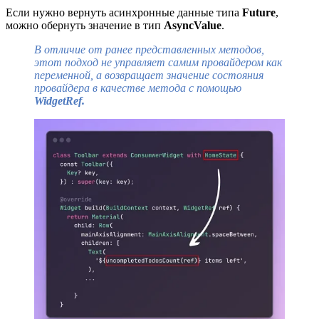
Если нужно вернуть асинхронные данные типа
Future
,
можно обернуть значение в тип
AsyncValue
.
В отличие от ранее представленных методов,
этот подход не управляет самим провайдером как
переменной, а возвращает значение состояния
провайдера в качестве метода с помощью
WidgetRef.