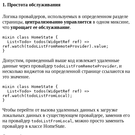
1. Простота обслуживания
Логика провайдеров, используемых в определенном разделе
страницы,
централизованно управляется
в одном миксине,
что
упрощает ее обслуживание
.
mixin class HomeState {  
  List<Todo> todos(WidgetRef ref) => 
ref.watch(todoListFromRemoteProvider).value; 
}
Допустим, приведенный выше код извлекает удаленные
данные через провайдер
, и
todoListFromRemoteProvider
несколько виджетов на определенной странице ссылаются на
это значение.
mixin class HomeState {  
  List<Todo> todos(WidgetRef ref) => 
ref.watch(todoListFromLocal); 
}
Чтобы перейти от вызова удаленных данных к загрузке
локальных данных в существующем провайдере, заменив его
на провайдер
, можно просто заменить
todoListFromLocal
провайдер в классе HomeState.