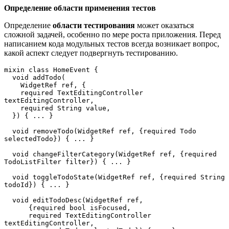
Определение области применения тестов
Определение
области тестирования
может оказаться
сложной задачей, особенно по мере роста приложения. Перед
написанием кода модульных тестов всегда возникает вопрос,
какой аспект следует подвергнуть тестированию.
mixin class HomeEvent {  
  void addTodo(  
    WidgetRef ref, {  
    required TextEditingController 
textEditingController,  
    required String value,  
  }) { ... }  
  void removeTodo(WidgetRef ref, {required Todo 
selectedTodo}) { ... }  
  void changeFilterCategory(WidgetRef ref, {required 
TodoListFilter filter}) { ... }  
  void toggleTodoState(WidgetRef ref, {required String 
todoId}) { ... }  
  void editTodoDesc(WidgetRef ref,  
      {required bool isFocused,  
      required TextEditingController 
textEditingController,  