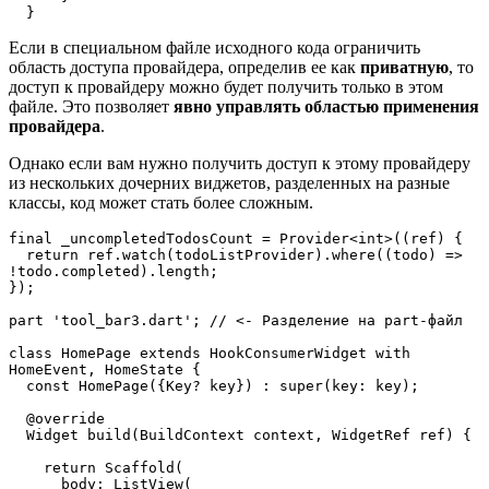
  }
Если в специальном файле исходного кода ограничить
область доступа провайдера, определив ее как
приватную
, то
доступ к провайдеру можно будет получить только в этом
файле. Это позволяет
явно управлять областью применения
провайдера
.
Однако если вам нужно получить доступ к этому провайдеру
из нескольких дочерних виджетов, разделенных на разные
классы, код может стать более сложным.
final _uncompletedTodosCount = Provider<int>((ref) {  
  return ref.watch(todoListProvider).where((todo) => 
!todo.completed).length;  
});
part 'tool_bar3.dart'; // <- Разделение на part-файл 
class HomePage extends HookConsumerWidget with 
HomeEvent, HomeState {  
  const HomePage({Key? key}) : super(key: key);  
  @override  
  Widget build(BuildContext context, WidgetRef ref) {  
    return Scaffold(  
      body: ListView(  