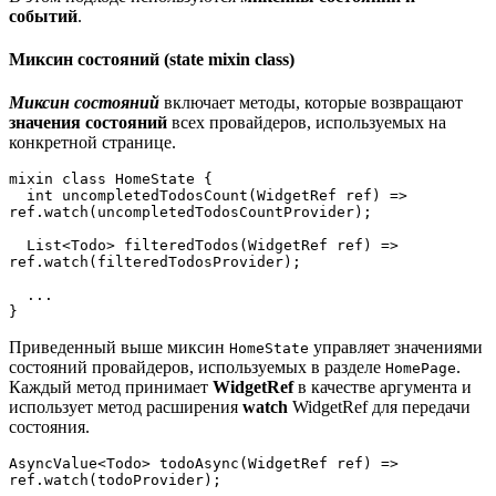
событий
.
Миксин состояний (state mixin class)
Миксин состояний
включает методы, которые возвращают
значения состояний
всех провайдеров, используемых на
конкретной странице.
mixin class HomeState {  
  int uncompletedTodosCount(WidgetRef ref) => 
ref.watch(uncompletedTodosCountProvider);  
  List<Todo> filteredTodos(WidgetRef ref) => 
ref.watch(filteredTodosProvider);  
  ...
}
Приведенный выше миксин
управляет значениями
HomeState
состояний провайдеров, используемых в разделе
.
HomePage
Каждый метод принимает
WidgetRef
в качестве аргумента и
использует метод расширения
watch
WidgetRef для передачи
состояния.
AsyncValue<Todo> todoAsync(WidgetRef ref) => 
ref.watch(todoProvider);