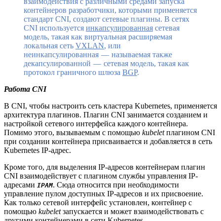
взаимодействия с различными средами запуска
контейнеров разработчики, которыми применяется
стандарт CNI, создают сетевые плагины. В сетях
CNI используется
инкапсулированная
сетевая
модель, такая как виртуальная расширяемая
локальная сеть
VXLAN
, или
неинкапсулированная — называемая также
декапсулированной — сетевая модель, такая как
протокол граничного шлюза
BGP
.
Работа CNI
В CNI, чтобы настроить сеть кластера Kubernetes, применяется
архитектура плагинов. Плагин CNI занимается созданием и
настройкой сетевого интерфейса каждого контейнера.
Помимо этого, вызываемым с помощью
kubelet
плагином CNI
при создании контейнера присваивается и добавляется в сеть
Kubernetes IP-адрес.
Кроме того, для выделения IP-адресов контейнерам плагин
CNI взаимодействует с плагином службы управления IP-
адресами
. Сюда относится при необходимости
IPAM
управление пулом доступных IP-адресов и их присвоение.
Как только сетевой интерфейс установлен, контейнер с
помощью
kubelet
запускается и может взаимодействовать с
другими контейнерами в сети Kubernetes.