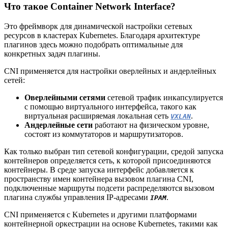
Что такое Container Network Interface?
Это фреймворк для динамической настройки сетевых
ресурсов в кластерах Kubernetes. Благодаря архитектуре
плагинов здесь можно подобрать оптимальные для
конкретных задач плагины.
CNI применяется для настройки оверлейных и андерлейных
сетей:
Оверлейными сетями
сетевой трафик инкапсулируется
с помощью виртуального интерфейса, такого как
виртуальная расширяемая локальная сеть
.
VXLAN
Андерлейные сети
работают на физическом уровне,
состоят из коммутаторов и маршрутизаторов.
Как только выбран тип сетевой конфигурации, средой запуска
контейнеров определяется сеть, к которой присоединяются
контейнеры. В среде запуска интерфейс добавляется к
пространству имен контейнера вызовом плагина CNI,
подключенные маршруты подсети распределяются вызовом
плагина службы управления IP-адресами
.
IPAM
CNI применяется с Kubernetes и другими платформами
контейнерной оркестрации на основе Kubernetes, такими как