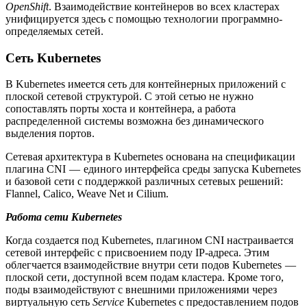
OpenShift
. Взаимодействие контейнеров во всех кластерах
унифицируется здесь с помощью технологии программно-
определяемых сетей.
Сеть Kubernetes
В Kubernetes имеется сеть для контейнерных приложений с
плоской сетевой структурой. С этой сетью не нужно
сопоставлять порты хоста и контейнера, а работа
распределенной системы возможна без динамического
выделения портов.
Сетевая архитектура в Kubernetes основана на спецификации
плагина CNI — единого интерфейса среды запуска Kubernetes
и базовой сети с поддержкой различных сетевых решений:
Flannel, Calico, Weave Net и Cilium.
Работа сети Kubernetes
Когда создается под Kubernetes, плагином CNI настраивается
сетевой интерфейс с присвоением поду IP-адреса. Этим
облегчается взаимодействие внутри сети подов Kubernetes —
плоской сети, доступной всем подам кластера. Кроме того,
поды взаимодействуют с внешними приложениями через
виртуальную сеть
Service
Kubernetes с предоставлением подов