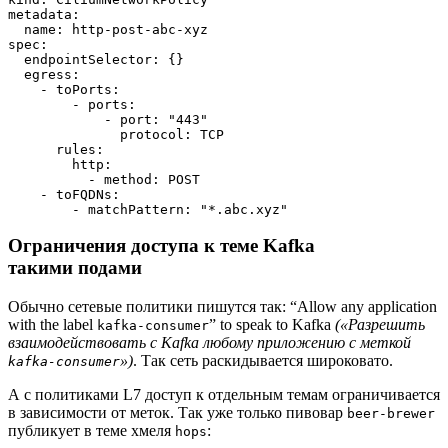
metadata:
  name: http-post-abc-xyz
spec:
  endpointSelector: {}
  egress:
    - toPorts:
        - ports:
            - port: "443"
              protocol: TCP
      rules:
        http:
          - method: POST
    - toFQDNs:
        - matchPattern: "*.abc.xyz"
Ограничения доступа к теме Kafka
такими подами
Обычно сетевые политики пишутся так: “Allow any application
with the label
” to speak to Kafka
(«Разрешить
kafka-consumer
взаимодействовать с Kafka любому приложению с меткой
»)
. Так сеть раскидывается широковато.
kafka-consumer
А с политиками L7 доступ к отдельным темам ограничивается
в зависимости от меток. Так уже только пивовар
beer-brewer
публикует в теме хмеля
:
hops