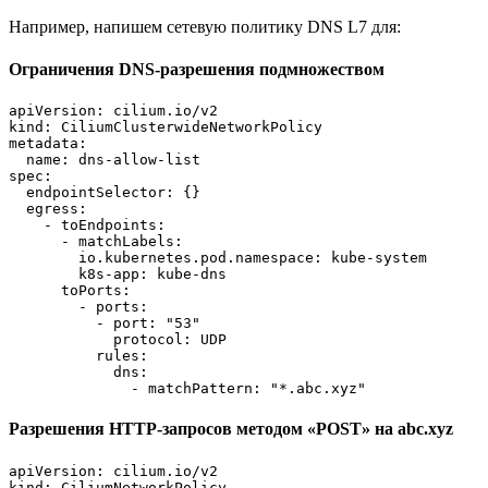
Например, напишем сетевую политику DNS L7 для:
Ограничения DNS-разрешения подмножеством
apiVersion: cilium.io/v2
kind: CiliumClusterwideNetworkPolicy
metadata:
  name: dns-allow-list
spec:
  endpointSelector: {}
  egress:
    - toEndpoints:
      - matchLabels:
        io.kubernetes.pod.namespace: kube-system
        k8s-app: kube-dns
      toPorts:
        - ports:
          - port: "53"
            protocol: UDP
          rules:
            dns:
              - matchPattern: "*.abc.xyz"
Разрешения HTTP-запросов методом «POST» на abc.xyz
apiVersion: cilium.io/v2
kind: CiliumNetworkPolicy