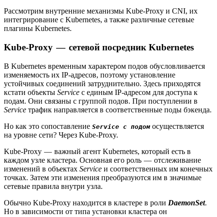
Рассмотрим внутренние механизмы Kube-Proxy и CNI, их
интегрирование с Kubernetes, а также различные сетевые
плагины Kubernetes.
Kube-Proxy — сетевой посредник Kubernetes
В Kubernetes временным характером подов обусловливается
изменяемость их IP-адресов, поэтому установление
устойчивых соединений затруднительно. Здесь приходятся
кстати объекты
Service
с единым IP-адресом для доступа к
подам. Они связаны с группой подов. При поступлении в
Service
трафик направляется в соответственные поды бэкенда.
Но как это сопоставление
осуществляется
Service с подом
на уровне сети? Через Kube-Proxy.
Kube-Proxy — важный агент Kubernetes, который есть в
каждом узле кластера. Основная его роль — отслеживание
изменений в объектах
Service
и соответственных им конечных
точках. Затем эти изменения преобразуются им в значимые
сетевые правила внутри узла.
Обычно Kube-Proxy находится в кластере в роли
DaemonSet
.
Но в зависимости от типа установки кластера он