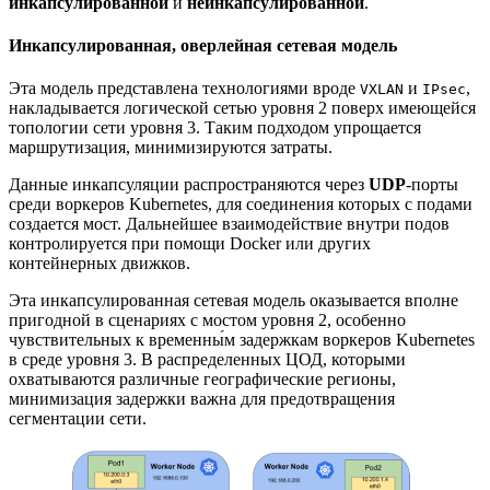
инкапсулированной
и
неинкапсулированной
.
Инкапсулированная, оверлейная сетевая модель
Эта модель представлена технологиями вроде
и
,
VXLAN
IPsec
накладывается логической сетью уровня 2 поверх имеющейся
топологии сети уровня 3. Таким подходом упрощается
маршрутизация, минимизируются затраты.
Данные инкапсуляции распространяются через
UDP
-порты
среди воркеров Kubernetes, для соединения которых с подами
создается мост. Дальнейшее взаимодействие внутри подов
контролируется при помощи Docker или других
контейнерных движков.
Эта инкапсулированная сетевая модель оказывается вполне
пригодной в сценариях с мостом уровня 2, особенно
чувствительных к временны́м задержкам воркеров Kubernetes
в среде уровня 3. В распределенных ЦОД, которыми
охватываются различные географические регионы,
минимизация задержки важна для предотвращения
сегментации сети.