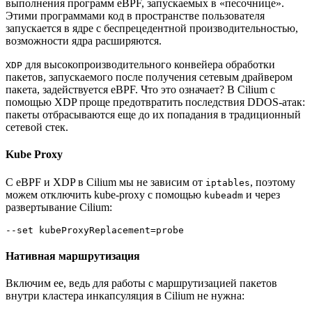
выполнения программ eBPF, запускаемых в «песочнице».
Этими программами код в пространстве пользователя
запускается в ядре с беспрецедентной производительностью,
возможности ядра расширяются.
для высокопроизводительного конвейера обработки
XDP
пакетов, запускаемого после получения сетевым драйвером
пакета, задействуется eBPF. Что это означает? В Cilium с
помощью XDP проще предотвратить последствия DDOS-атак:
пакеты отбрасываются еще до их попадания в традиционный
сетевой стек.
Kube Proxy
С eBPF и XDP в Cilium мы не зависим от
, поэтому
iptables
можем отключить kube-proxy с помощью
и через
kubeadm
развертывание Cilium:
--set kubeProxyReplacement=probe
Нативная маршрутизация
Включим ее, ведь для работы с маршрутизацией пакетов
внутри кластера инкапсуляция в Cilium не нужна: