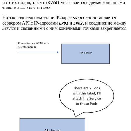
из этих подов, так что
увязывается с двумя конечными
SVC01
точками —
и
.
EP01
EP02
На заключительном этапе IP-адрес
сопоставляется
SVC01
сервером API с IP-адресами
и
, и соединение между
EP01
EP02
Service
и связанными с ним конечными точками закрепляется.