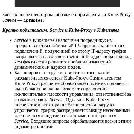
Здесь в последней строке обозначен применяемый Kube-Proxy
режим —
.
iptables
Кратко подытожим: Service и Kube-Proxy в Kubernetes
Service
в Kubernetes аналогичен посреднику: им
предоставляется стабильный IP-адрес для клиентских
подключений, полученный по этому IP-адресу трафик
направляется на соответственный IP-адрес пода бэкенда,
чем фактически решается проблема изменений
динамических IP-адресов подов.
Балансировка нагрузки зависит от того, какой
рассматривается аспект Kube-Proxy. Самим агентом
Kube-Proxy трафик не обрабатывается, не выполняется
им и балансировка нагрузки; это прерогатива
исключительно плоскости управления, ответственной за
создание правил
Service
. Однако в Kube-Proxy
посредством этих правил балансировка нагрузки
упрощается: трафик распределяется между несколькими
идентичными подами, связанными с конкретным
Service
. Входящие запросы обрабатываются всеми этими
подами-репликами.