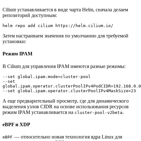
Cilium устанавливается в виде чарта Helm, сначала делаем
репозиторий доступным:
helm repo add cilium https://helm.cilium.io/
Затем настраиваем значения по умолчанию для требуемой
установки:
Режим IPAM
В Cilium для управления IPAM имеются разные режимы:
--set global.ipam.mode=cluster-pool
--set 
global.ipam.operator.clusterPoolIPv4PodCIDR=192.168.0.0
--set global.ipam.operator.clusterPoolIPv4MaskSize=23
А еще предварительный просмотр, где для динамического
выделения узлов CIDR на основе использования ресурсов
режим IPAM устанавливается на
.
cluster-pool-v2beta
eBPF и XDP
— относительно новая технология ядра Linux для
eBPF