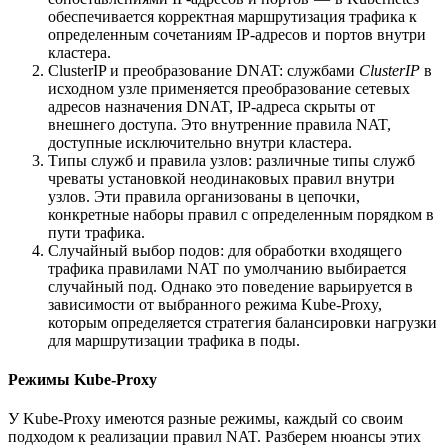
обеспечивается корректная маршрутизация трафика к
определенным сочетаниям IP-адресов и портов внутри
кластера.
ClusterIP и преобразование DNAT: службами
ClusterIP
в
исходном узле применяется преобразование сетевых
адресов назначения DNAT, IP-адреса скрыты от
внешнего доступа. Это внутренние правила NAT,
доступные исключительно внутри кластера.
Типы служб и правила узлов: различные типы служб
чреваты установкой неодинаковых правил внутри
узлов. Эти правила организованы в цепочки,
конкретные наборы правил с определенным порядком в
пути трафика.
Случайный выбор подов: для обработки входящего
трафика правилами NAT по умолчанию выбирается
случайный под. Однако это поведение варьируется в
зависимости от выбранного режима Kube-Proxy,
которым определяется стратегия балансировки нагрузки
для маршрутизации трафика в поды.
Режимы Kube-Proxy
У Kube-Proxy имеются разные режимы, каждый со своим
подходом к реализации правил NAT. Разберем нюансы этих