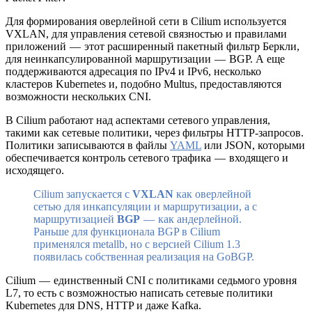
Для формирования оверлейной сети в Cilium используется
VXLAN, для управления сетевой связностью и правилами
приложений — этот расширенный пакетный фильтр Беркли,
для неинкапсулированной маршрутизации — BGP. А еще
поддерживаются адресация по IPv4 и IPv6, несколько
кластеров Kubernetes и, подобно Multus, предоставляются
возможности нескольких CNI.
В Cilium работают над аспектами сетевого управления,
такими как сетевые политики, через фильтры HTTP-запросов.
Политики записываются в файлы
YAML
или JSON, которыми
обеспечивается контроль сетевого трафика — входящего и
исходящего.
Cilium запускается с
VXLAN
как оверлейной
сетью для инкапсуляции и маршрутизации, а с
маршрутизацией
BGP
— как андерлейной.
Раньше для функционала BGP в Cilium
применялся metallb, но с версией Cilium 1.3
появилась собственная реализация на GoBGP.
Cilium — единственный CNI с политиками седьмого уровня
L7, то есть с возможностью написать сетевые политики
Kubernetes для DNS, HTTP и даже Kafka.