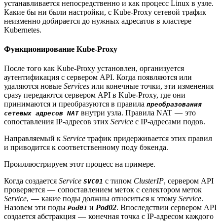
устанавливается непосредственно и как процесс Linux в узле.
Какие бы ни были настройки, с Kube-Proxy сетевой трафик
неизменно добирается до нужных адресатов в кластере
Kubernetes.
Функционирование Kube-Proxy
После того как Kube-Proxy установлен, организуется
аутентификация с сервером API. Когда появляются или
удаляются новые
Services
или конечные точки, эти изменения
сразу передаются сервером API в Kube-Proxy, где они
принимаются и преобразуются в правила
преобразования
внутри узла. Правила NAT — это
сетевых адресов NAT
сопоставления IP-адресов этих
Service
с IP-адресами подов.
Направляемый к
Service
трафик придерживается этих правил
и приводится к соответственному поду бэкенда.
Проиллюстрируем этот процесс на примере.
Когда создается
Service
с типом
ClusterIP
, сервером API
SVC01
проверяется — сопоставлением меток с селектором меток
Service
, — какие поды должны относиться к этому
Service
.
Назовем эти поды
и
Pod02
. Впоследствии сервером API
Pod01
создается абстракция — конечная точка с IP-адресом каждого