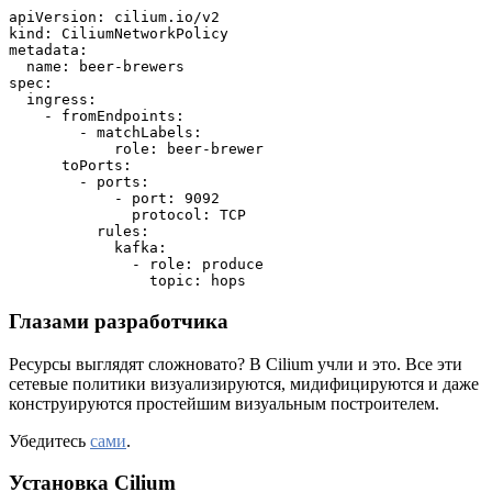
apiVersion: cilium.io/v2
kind: CiliumNetworkPolicy
metadata:
  name: beer-brewers
spec:
  ingress:
    - fromEndpoints:
        - matchLabels:
            role: beer-brewer
      toPorts:
        - ports:
            - port: 9092
              protocol: TCP
          rules:
            kafka:
              - role: produce
                topic: hops
Глазами разработчика
Ресурсы выглядят сложновато? В Cilium учли и это. Все эти
сетевые политики визуализируются, мидифицируются и даже
конструируются простейшим визуальным построителем.
Убедитесь
сами
.
Установка Cilium