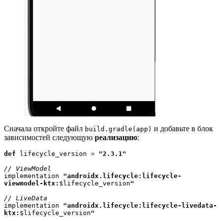
Сначала откройте файл
и добавьте в блок
build.gradle(app)
зависимостей следующую
реализацию
:
def 
lifecycle_version = 
"2.3.1"
implementation 
"androidx.lifecycle:lifecycle-
viewmodel-ktx:
$lifecycle_version
"
implementation 
"androidx.lifecycle:lifecycle-livedata-
ktx:
$lifecycle_version
"