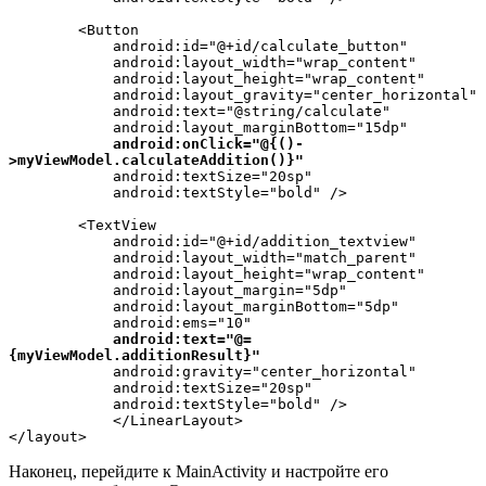
        <Button

            android:id="@+id/calculate_button"

            android:layout_width="wrap_content"

            android:layout_height="wrap_content"

            android:layout_gravity="center_horizontal"

            android:text="@string/calculate"

            android:layout_marginBottom="15dp"

android:onClick="@{()-
>myViewModel.calculateAddition()}"
            android:textSize="20sp"

            android:textStyle="bold" />

        <TextView

            android:id="@+id/addition_textview"

            android:layout_width="match_parent"

            android:layout_height="wrap_content"

            android:layout_margin="5dp"

            android:layout_marginBottom="5dp"

            android:ems="10"

android:text="@=
{myViewModel.additionResult}"
            android:gravity="center_horizontal"

            android:textSize="20sp"

            android:textStyle="bold" />

            </LinearLayout>

</layout>
Наконец, перейдите к MainActivity
и настройте его