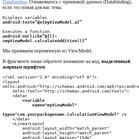
Databinding
. Ознакомьтесь с привязкой данных (Databinding),
если это новая для вас тема.
android:text=”@={myViewModel.a}”
android:onClick=”@{()-
>myViewModel.calculateAddition()}”
Мы привяжем переменную из ViewModel.
В фрагменте ниже обратите внимание на код,
выделенный
жирным шрифтом
.
<?
xml version="1.0" encoding="utf-8"
<layout 
xmlns:android="http://schemas.android.com/apk/res/andro
    xmlns:tools="http://schemas.android.com/tools">

    <data>

<variable

            name="myViewModel"

type="com.yourpackagename.CalculationViewModel" />
    </data>

    <LinearLayout

        android:layout_width="match_parent"

        android:layout_height="match_parent"

        android:layout_margin="15dp"
