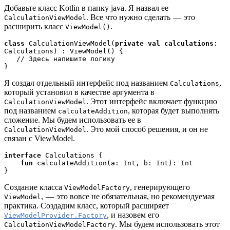
Добавьте класс Kotlin в папку java. Я назвал ее
. Все что нужно сделать — это
CalculationViewModel
расширить класс
.
ViewModel()
class 
CalculationViewModel(
private val calculations
: 
Calculations) : ViewModel() {
   // Здесь напишите логику 
}
Я создал отдельный интерфейс под названием
,
Calculations
который установил в качестве аргумента в
. Этот интерфейс включает функцию
CalculationViewModel
под названием
, которая будет выполнять
calculateAddition
сложение. Мы будем использовать ее в
. Это мой способ решения, и он не
CalculationViewModel
связан с ViewModel.
interface 
Calculations {
fun 
calculateAddition(a: Int, b: Int): Int
}
Создание класса
, генерирующего
ViewModelFactory
, — это вовсе не обязательная, но рекомендуемая
ViewModel
практика. Создадим класс, который расширяет
, и назовем его
ViewModelProvider.Factory
. Мы будем использовать этот
CalculationViewModelFactory