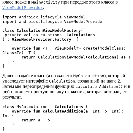
класс позже в
при передаче этого класса в
MainActivity
.
ViewModelProvider
import 
import 
androidx.lifecycle.ViewModelProvider

class CalculationViewModelFactory
(

 private val calculations: 
Calculations
) : 
ViewModelProvider.Factory
  {

override fun 
<T : ViewModel?> create(modelClass: 
Class<T>): T {

return 
CalculationViewModel(
calculations
) 
as 
T

    }

}
Далее создайте класс (я назвал его
), который
MyCalculation
унаследует интерфейс
, созданный на шаге 2.
Calculation
Затем мы переопределим функцию
и в
calculate Addition()
ней напишем простую логику сложения, которая возвращает
результат.
class 
MyCalculation : 
Calculations 
{
override fun calculateAddition
(a: Int, b: Int): 
Int {
return 
a + b
    }
}