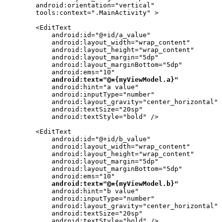
        android:orientation="vertical"

        tools:context=".MainActivity" >

        <EditText

            android:id="@+id/a_value"

            android:layout_width="wrap_content"

            android:layout_height="wrap_content"

            android:layout_margin="5dp"

            android:layout_marginBottom="5dp"

            android:ems="10"

 android:text="@={myViewModel.a}"
            android:hint="a value"

            android:inputType="number"

            android:layout_gravity="center_horizontal"

            android:textSize="20sp"

            android:textStyle="bold" />

        <EditText

            android:id="@+id/b_value"

            android:layout_width="wrap_content"

            android:layout_height="wrap_content"

            android:layout_margin="5dp"

            android:layout_marginBottom="5dp"

            android:ems="10"

android:text="@={myViewModel.b}"
            android:hint="b value"

            android:inputType="number"

            android:layout_gravity="center_horizontal"

            android:textSize="20sp"

            android:textStyle="bold" />
