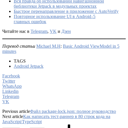
Вся правда об использовании навигационной
библиотеки Jetpack в модульных проектах
Быстрое перенаправление в приложение с AutoVerify
Повторное использование UI в Android - 5
главных ошибок
Читайте нас в
Telegram
,
VK
и
Дзен
Перевод статьи
Michael M.H
:
Basic Android ViewModel in 5
minutes
TAGS
Android Jetpack
Facebook
Twitter
WhatsApp
Linkedin
Telegram
VK
Previous article
Файл package-lock.json: полное руководство
Next article
Как написать тест-раннер в 80 строк кода на
JavaScript/TypeScript