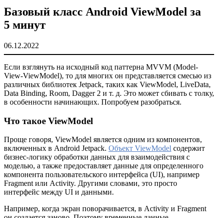
Базовый класс Android ViewModel за
5 минут
06.12.2022
Если взглянуть на исходный код паттерна MVVM (Model-
View-ViewModel), то для многих он представляется смесью из
различных библиотек Jetpack, таких как ViewModel, LiveData,
Data Binding, Room, Dagger 2 и т. д. Это может сбивать с толку,
в особенности начинающих. Попробуем разобраться.
Что такое ViewModel
Проще говоря, ViewModel является одним из компонентов,
включенных в Android Jetpack.
Объект ViewModel
содержит
бизнес-логику обработки данных для взаимодействия с
моделью, а также предоставляет данные для определенного
компонента пользовательского интерфейса (UI), например
Fragment или Activity. Другими словами, это просто
интерфейс между UI и данными.
Например, когда экран поворачивается, в Activity и Fragment
он создается заново. Поэтому временные данные,