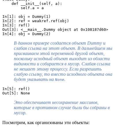
    def __init__(self, a):
        self.a = a
In[1]: obj = Dummy(1)
In[2]: ref = weakref.ref(obj)
In[3]: ref()
Out[3]: <__main__.Dummy object at 0x108187d60>
In[4]: obj = Dummy(2)
В данном примере создается объект Dummy и
слабая ссылка на этот объект. В дальнейшем мы
присваиваем этой переменной другой объект,
поскольку исходный объект выходит из области
видимости и собирается в мусор. Слабая ссылка
не мешает этому процессу. Если разрешить
слабую ссылку, то вместо исходного объекта она
будет указывать на
.
None
In[5]: ref()
Out[5]: None
Это обеспечивает несохранение массивов,
которые в противном случае были бы собраны в
мусор.
Посмотрим, как организованы эти объекты: