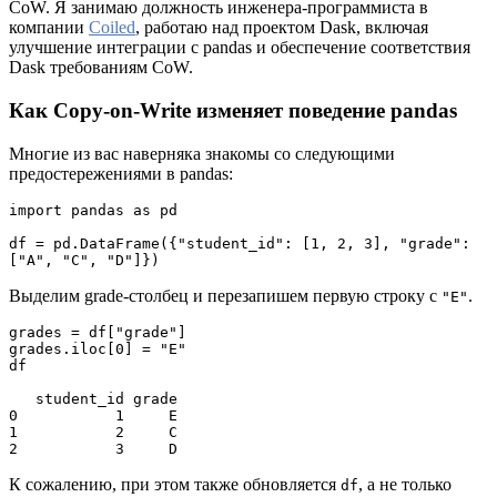
CoW. Я занимаю должность инженера-программиста в
компании
Coiled
, работаю над проектом Dask, включая
улучшение интеграции с pandas и обеспечение соответствия
Dask требованиям CoW.
Как Copy-on-Write изменяет поведение pandas
Многие из вас наверняка знакомы со следующими
предостережениями в pandas:
import pandas as pd
df = pd.DataFrame({"student_id": [1, 2, 3], "grade": 
["A", "C", "D"]})
Выделим grade-столбец и перезапишем первую строку с
.
"E"
grades = df["grade"]
grades.iloc[0] = "E"
df
   student_id grade
0           1     E
1           2     C
2           3     D
К сожалению, при этом также обновляется
, а не только
df