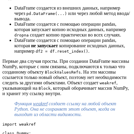
DataFrame создается из внешних данных, например
через
или через любой метод ввода/
pd.DataFrame(...)
вывода.
DataFrame создается с помощью операции pandas,
которая запускает копию исходных данных, например
создает копию практически во всех случаях.
dropna
DataFrame создается с помощью операции pandas,
которая
не запускает
копирование исходных данных,
например
.
df2 = df.reset_index()
Первые два случая просты. При создании DataFrame массивы
NumPy, которые с ним связаны, подключаются к только что
созданному объекту
. На эти массивы
BlockValuesRefs
ссылается только новый объект, поэтому нет необходимости
следить за другими объектами. Объект создает
,
weakref
указывающий на
, который оборачивает массив NumPy,
Block
и хранит эту ссылку внутри.
Функция
weakref
создает ссылку на любой объект
Python. Она не сохраняет этот объект, когда он
выходит из области видимости.
import weakref
class Dummy: