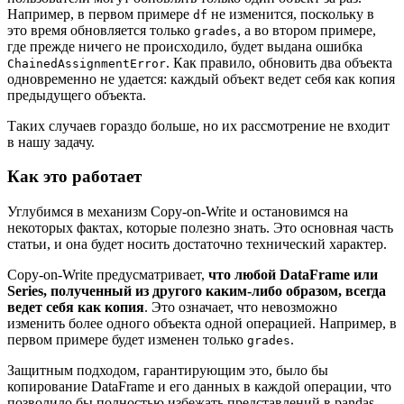
Например, в первом примере
не изменится, поскольку в
df
это время обновляется только
, а во втором примере,
grades
где прежде ничего не происходило, будет выдана ошибка
. Как правило, обновить два объекта
ChainedAssignmentError
одновременно не удается: каждый объект ведет себя как копия
предыдущего объекта.
Таких случаев гораздо больше, но их рассмотрение не входит
в нашу задачу.
Как это работает
Углубимся в механизм Copy-on-Write и остановимся на
некоторых фактах, которые полезно знать. Это основная часть
статьи, и она будет носить достаточно технический характер.
Copy-on-Write предусматривает,
что любой DataFrame или
Series, полученный из другого каким-либо образом, всегда
ведет себя как копия
. Это означает, что невозможно
изменить более одного объекта одной операцией. Например, в
первом примере будет изменен только
.
grades
Защитным подходом, гарантирующим это, было бы
копирование DataFrame и его данных в каждой операции, что
позволило бы полностью избежать представлений в pandas.