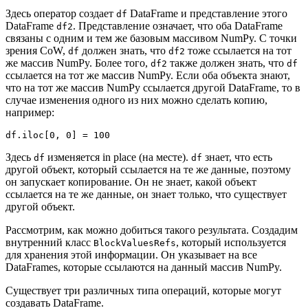
Здесь оператор создает
DataFrame и представление этого
df
DataFrame
. Представление означает, что оба DataFrame
df2
связаны с одним и тем же базовым массивом NumPy. С точки
зрения CoW,
должен знать, что
тоже ссылается на тот
df
df2
же массив NumPy. Более того,
также должен знать, что
df2
df
ссылается на тот же массив NumPy. Если оба объекта знают,
что на тот же массив NumPy ссылается другой DataFrame, то в
случае изменения одного из них можно сделать копию,
например:
df.iloc[0, 0] = 100
Здесь
изменяется in place (на месте).
знает, что есть
df
df
другой объект, который ссылается на те же данные, поэтому
он запускает копирование. Он не знает, какой объект
ссылается на те же данные, он знает только, что существует
другой объект.
Рассмотрим, как можно добиться такого результата. Создадим
внутренний класс
, который используется
BlockValuesRefs
для хранения этой информации. Он указывает на все
DataFrames, которые ссылаются на данный массив NumPy.
Существует три различных типа операций, которые могут
создавать DataFrame.