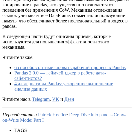
копирование в pandas, что существенно отличается от
поведения без применения CoW. Механизм отслеживания
ссылок учитывает все DataFrame, совместно использующие
память, что обеспечивает более последовательный процесс в
pandas.
В следующей части будут описаны приемы, которые
используются для повышения эффективности этого
механизма.
Читайте также:
6 способов оптимизировать рабочий процесс в Pandas
Pandas 2.0.0 — геймчейнджер в работе дата-
сайентистов?
4 альтернативы Pandas: ускоренное выполнение
анализа данных
Читайте нас в
Telegram
,
VK
и
Дзен
Перевод статьи
Patrick Hoefler
:
Deep Dive into pandas Copy-
on-Write Mode: Part I
TAGS