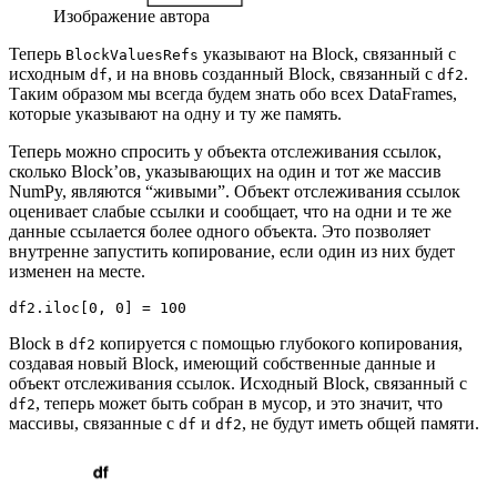
Изображение автора
Теперь
указывают на Block, связанный с
BlockValuesRefs
исходным
, и на вновь созданный Block, связанный с
.
df
df2
Таким образом мы всегда будем знать обо всех DataFrames,
которые указывают на одну и ту же память.
Теперь можно спросить у объекта отслеживания ссылок,
сколько Block’ов, указывающих на один и тот же массив
NumPy, являются “живыми”. Объект отслеживания ссылок
оценивает слабые ссылки и сообщает, что на одни и те же
данные ссылается более одного объекта. Это позволяет
внутренне запустить копирование, если один из них будет
изменен на месте.
df2.iloc[0, 0] = 100
Block в
копируется с помощью глубокого копирования,
df2
создавая новый Block, имеющий собственные данные и
объект отслеживания ссылок. Исходный Block, связанный с
, теперь может быть собран в мусор, и это значит, что
df2
массивы, связанные с
и
, не будут иметь общей памяти.
df
df2