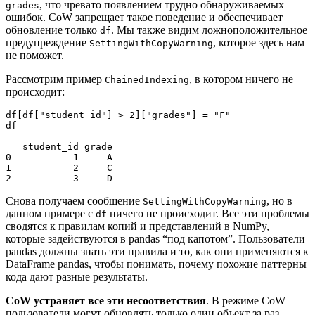
, что чревато появлением трудно обнаруживаемых
grades
ошибок. CoW запрещает такое поведение и обеспечивает
обновление только
. Мы также видим ложноположительное
df
предупреждение
, которое здесь нам
SettingWithCopyWarning
не поможет.
Рассмотрим пример
, в котором ничего не
ChainedIndexing
происходит:
df[df["student_id"] > 2]["grades"] = "F"
df
   student_id grade
0           1     A
1           2     C
2           3     D
Снова получаем сообщение
, но в
SettingWithCopyWarning
данном примере с
ничего не происходит. Все эти проблемы
df
сводятся к правилам копий и представлений в NumPy,
которые задействуются в pandas “под капотом”. Пользователи
pandas должны знать эти правила и то, как они применяются к
DataFrame pandas, чтобы понимать, почему похожие паттерны
кода дают разные результаты.
CoW устраняет все эти несоответствия
. В режиме CoW
пользователи могут обновлять только один объект за раз.