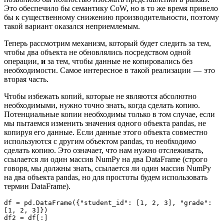
Это обеспечило бы семантику CoW, но в то же время привело
бы к существенному снижению производительности, поэтому
такой вариант оказался неприемлемым.
Теперь рассмотрим механизм, который будет следить за тем,
чтобы два объекта не обновлялись посредством одной
операции,
и
за тем, чтобы данные не копировались без
необходимости. Самое интересное в такой реализации — это
вторая часть.
Чтобы избежать копий, которые не являются абсолютно
необходимыми, нужно точно знать, когда сделать копию.
Потенциальные копии необходимы только в том случае, если
мы пытаемся изменить значения одного объекта pandas, не
копируя его данные. Если данные этого объекта совместно
используются с другим объектом pandas, то необходимо
сделать копию. Это означает, что нам нужно отслеживать,
ссылается ли один массив NumPy на два DataFrame (строго
говоря, мы должны знать, ссылается ли один массив NumPy
на два объекта pandas, но для простоты будем использовать
термин DataFrame).
df = pd.DataFrame({"student_id": [1, 2, 3], "grade": 
[1, 2, 3]})
df2 = df[:]