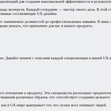
иализаций для создания максимальной эффективности и результати
ды экспертов. Каждый сотрудник — мастер своего дела. В этой с
 главные составляющие UX-дизайна.
от занимаемых должностей до профессиональных навыков. Я лишь о
раве решать, что приемлемо для вас и вашего продукта.
ач. Давайте начнем с описания каждой специализации в нашей UX-
его отношение к продукту. Эти специалисты распознают
предпочтен
мывания различных образов, что способствует созданию цельного 
 как в UX-мире выигрывает тот, кто лучше всех понимает людей.