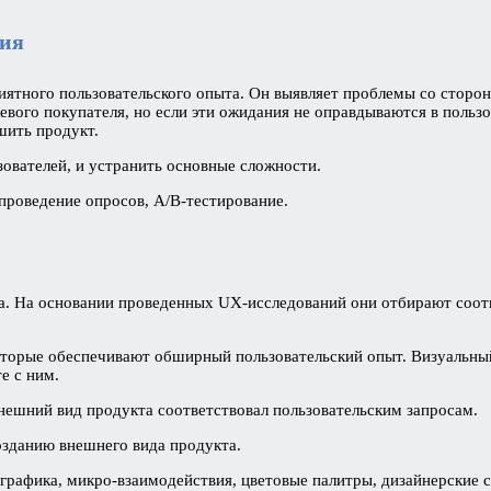
ния
риятного пользовательского опыта. Он выявляет проблемы со стор
евого покупателя, но если эти ожидания не оправдываются в польз
шить продукт.
зователей, и устранить основные сложности.
 проведение опросов, А/В-тестирование.
. На основании проведенных UX-исследований они отбирают соотв
оторые обеспечивают обширный пользовательский опыт. Визуальный
е с ним.
внешний вид продукта соответствовал пользовательским запросам.
озданию внешнего вида продукта.
рафика, микро-взаимодействия, цветовые палитры, дизайнерские с