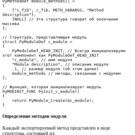
PyMethodDef module_methods[] = 
{
    {"c_fib", c_fib, METH_VARARGS, "Method 
description"},
    {NULL} // Эта структура говорит об окончании 
массива 
};
// Структура, представляющая модуль 
struct PyModuleDef c_module =
{
    PyModuleDef_HEAD_INIT, // Всегда инициализируем 
этот компонент как PyModuleDef_HEAD_INIT 
    "c_module", // имя модуля 
    "Module description", // описание модуля 
    -1, // размер модуля (об этом далее)
    module_methods // методы, связанные с модулем 
};
// Функция, которая инициализирует модуль 
PyMODINIT_FUNC PyInit_c_module()
{
    return PyModule_Create(&c_module);
}
Определение методов модуля
Каждый экспортируемый метод представлен в виде
структуры, состоящей из: