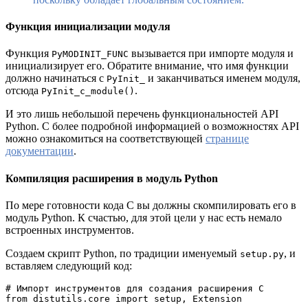
Функция инициализации модуля
Функция
вызывается при импорте модуля и
PyMODINIT_FUNC
инициализирует его. Обратите внимание, что имя функции
должно начинаться с
и заканчиваться именем модуля,
PyInit_
отсюда
.
PyInit_c_module()
И это лишь небольшой перечень функциональностей API
Python. С более подробной информацией о возможностях API
можно ознакомиться на соответствующей
странице
документации
.
Компиляция расширения в модуль Python
По мере готовности кода С вы должны скомпилировать его в
модуль Python. К счастью, для этой цели у нас есть немало
встроенных инструментов.
Создаем скрипт Python, по традиции именуемый
, и
setup.py
вставляем следующий код:
# Импорт инструментов для создания расширения С 
from distutils.core import setup, Extension