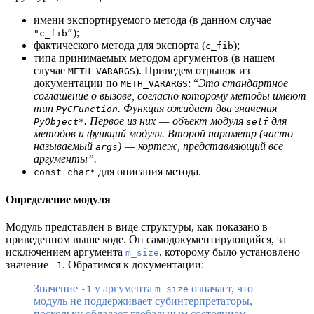
имени экспортируемого метода (в данном случае
);
"c_fib”
фактического метода для экспорта (
);
c_fib
типа принимаемых методом аргументов (в нашем
случае
). Приведем отрывок из
METH_VARARGS
документации по
: “
Это стандартное
METH_VARARGS
соглашение о вызове, согласно которому методы имеют
тип
. Функция ожидает два значения
PyCFunction
. Первое из них — объект модуля
для
PyObject*
self
методов и функций модуля. Второй параметр (часто
называемый
) — кортеж, представляющий все
args
аргументы”.
для описания метода.
const char*
Определение модуля
Модуль представлен в виде структуры, как показано в
приведенном выше коде. Он самодокументирующийся, за
исключением аргумента
, которому было установлено
m_size
значение
. Обратимся к документации:
-1
Значение
у аргумента
означает, что
-1
m_size
модуль не поддерживает субинтерпретаторы,
поскольку обладает глобальным состоянием.