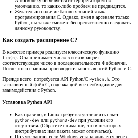
А поскольку он является интерпретатором по
умолчанию, то каких-либо проблем не предвидится.
Желательно наличие базовых знаний языка
программирования С. Однако, имея в арсенале только
Python, вы также сможете беспрепятственно следовать
данному руководству.
Как создать расширение С?
В качестве примера реализуем классическую функцию
. Она принимает число
и возвращает
fib(n)
n
соответствующее число в последовательности Фибоначчи.
После этого сравним производительность версий Python и С.
Прежде всего, потребуется API Python/C
. Это
Python.h
заголовочный файл С, содержащий все необходимое для
взаимодействия с Python.
Установка Python API
Как правило, в Linux требуется установить пакет
или
при условии его
python-dev
python3-dev
отсутствия. (Обратите внимание, что в некоторых
дистрибутивах имя пакета может отличаться).
По умолчанию, если Windows устанавливается через