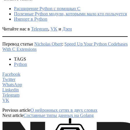
Расширение Python с помощью C
Полезные Python модули, которыми мало кто пользуется
Импорт в Python
Читайте нас в
Telegram
,
VK
и
Дзен
Перевод статьи
Nicholas Obert
:
Speed Up Your Python Codebases
With C Extensions
TAGS
Python
Facebook
Twitter
WhatsApp
Linkedin
Telegram
VK
Previous article
О нейронных сетях в двух словах
Next article
Составные типы данных на Golang