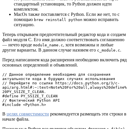
стандартный установщик, то Python должен идти
комплектом.
MacOs также поставляется с Python. Если же нет, то с
помощью
можно исправить
brew reinstall python
ситуацию.
Теперь открываем предпочтительный редактор кода и создаем
файл модуля С. Его имя должно соответствовать соглашению
— нечто вроде
, хотя возможны и любые
module_name.c
другие варианты. В данном случае назовем его
.
c_module.c
Перед написанием кода расширения необходимо включить ряд
основных определений и объявлений.
// Данное определение необходимо для сохранения 
актуальности кода в будущих случаях использования 
// Перейдите по ссылке https://docs.python.org/3/c-
api/arg.html#:~:text=Note%20For%20all,always%20define%
20PY_SSIZE_T_CLEAN.
#define PY_SSIZE_T_CLEAN
// Фактический Python API
#include <Python.h>
В
целях совместимости
рекомендуется размещать эти строки в
начале файла.
Поскольку в Python все является объектом, функция