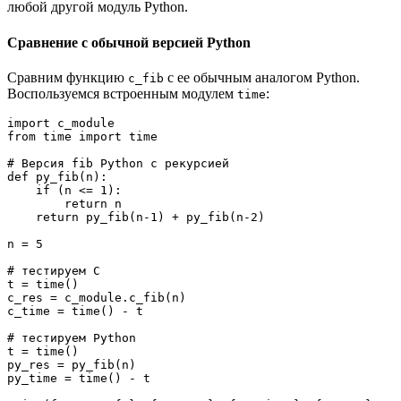
любой другой модуль Python.
Сравнение с обычной версией Python
Сравним функцию
с ее обычным аналогом Python.
c_fib
Воспользуемся встроенным модулем
:
time
import c_module
from time import time
# Версия fib Python с рекурсией 
def py_fib(n):
    if (n <= 1):
        return n
    return py_fib(n-1) + py_fib(n-2)
n = 5
# тестируем C 
t = time()
c_res = c_module.c_fib(n)
c_time = time() - t
# тестируем Python
t = time()
py_res = py_fib(n)
py_time = time() - t