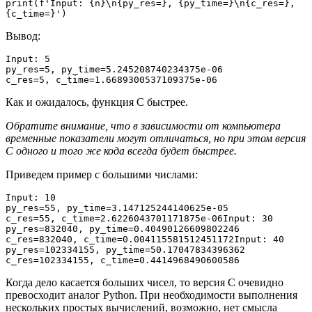
print(f'Input: {n}\n{py_res=}, {py_time=}\n{c_res=}, 
{c_time=}')
Вывод:
Input: 5
py_res=5, py_time=5.245208740234375e-06
c_res=5, c_time=1.6689300537109375e-06
Как и ожидалось, функция С быстрее.
Обратите внимание, что в зависимости от компьютера
временные показатели могут отличаться, но при этом версия
С одного и того же кода всегда будет быстрее.
Приведем пример с большими числами:
Input: 10
py_res=55, py_time=3.147125244140625e-05
c_res=55, c_time=2.6226043701171875e-06Input: 30
py_res=832040, py_time=0.40490126609802246
c_res=832040, c_time=0.004115581512451172Input: 40
py_res=102334155, py_time=50.17047834396362
c_res=102334155, c_time=0.4414968490600586
Когда дело касается больших чисел, то версия С очевидно
превосходит аналог Python. При необходимости выполнения
нескольких простых вычислений, возможно, нет смысла