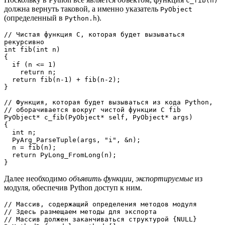
c_fib(n)
должна вернуть таковой, а именно указатель
PyObject
(определенный в
).
Python.h
// Чистая функция С, которая будет вызываться 
рекурсивно 
int fib(int n)
{
  if (n <= 1)
    return n;
  return fib(n-1) + fib(n-2);
}
// Функция, которая будет вызываться из кода Python, 
// оборачивается вокруг чистой функции С fib 
PyObject* c_fib(PyObject* self, PyObject* args)
{
  int n;
  PyArg_ParseTuple(args, "i", &n);
  n = fib(n);
  return PyLong_FromLong(n);
}
Далее необходимо
объявить функции, экспортируемые
из
модуля, обеспечив Python доступ к ним.
// Массив, содержащий определения методов модуля 
// Здесь размещаем методы для экспорта 
// Массив должен заканчиваться структурой {NULL} 