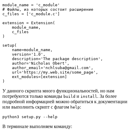
module_name = 'c_module'
# Файлы, из которых состоит расширение
c_files = ['c_module.c']
extension = Extension(
    module_name,
    c_files
)
setup(
    name=module_name,
    version='1.0',
    description='The package description',
    author='Nicholas Obert',
    author_email='nchlsuba@gmail.com',
    url='https://my.web.site/some_page',
    ext_modules=[extension]
)
У данного скрипта много функциональностей, но нам
потребуются только команды
и
. За более
build
install
подробной информацией можно обратиться к документации
или выполнить скрипт с флагом
:
help
python3 setup.py --help
В терминале выполняем команду: