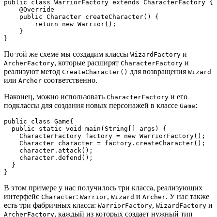
public class WarriorFactory extends CharacterFactory {
    @Override
    public Character createCharacter() {
        return new Warrior();
    }
}
По той же схеме мы создадим классы
и
WizardFactory
, которые расширят
и
ArcherFactory
CharacterFactory
реализуют метод
для возвращения
CreateCharacter()
Wizard
или
соответственно.
Archer
Наконец, можно использовать
и его
CharacterFactory
подклассы для создания новых персонажей в классе
:
Game
public class Game{
  public static void main(String[] args) {
    CharacterFactory factory = new WarriorFactory();
    Character character = factory.createCharacter();
    character.attack();
    character.defend();
  }
}
В этом примере у нас получилось три класса, реализующих
интерфейс
:
,
и
. У нас также
Character
Warrior
Wizard
Archer
есть три фабричных класса:
,
и
WarriorFactory
WizardFactory
, каждый из которых создает нужный тип
ArcherFactory