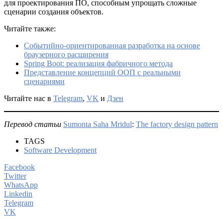
для проектирования ПО, способным упрощать сложные
сценарии создания объектов.
Читайте также:
Событийно-ориентированная разработка на основе
браузерного расширения
Spring Boot: реализация фабричного метода
Представление концепций ООП с реальными
сценариями
Читайте нас в
Telegram
,
VK
и
Дзен
Перевод статьи
Sumonta Saha Mridul
:
The factory design pattern
TAGS
Software Development
Facebook
Twitter
WhatsApp
Linkedin
Telegram
VK