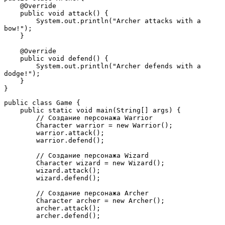
    @Override
    public void attack() {
        System.out.println("Archer attacks with a 
bow!");
    }
    @Override
    public void defend() {
        System.out.println("Archer defends with a 
dodge!");
    }
}
public class Game {
    public static void main(String[] args) {
        // Создание персонажа Warrior
        Character warrior = new Warrior();
        warrior.attack();
        warrior.defend();
        // Создание персонажа Wizard
        Character wizard = new Wizard();
        wizard.attack();
        wizard.defend();
        // Создание персонажа Archer
        Character archer = new Archer();
        archer.attack();
        archer.defend();