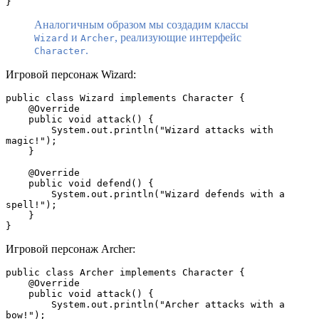
}
Аналогичным образом мы создадим классы
и
, реализующие интерфейс
Wizard
Archer
.
Character
Игровой персонаж Wizard:
public class Wizard implements Character {
    @Override
    public void attack() {
        System.out.println("Wizard attacks with 
magic!");
    }
    @Override
    public void defend() {
        System.out.println("Wizard defends with a 
spell!");
    }
}
Игровой персонаж Archer:
public class Archer implements Character {
    @Override
    public void attack() {
        System.out.println("Archer attacks with a 
bow!");