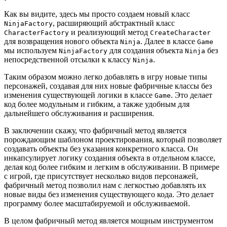
Как вы видите, здесь мы просто создаем новый класс
, расширяющий абстрактный класс
NinjaFactory
и реализующий метод
CharacterFactory
CreateCharacter
для возвращения нового объекта
. Далее в классе
Ninja
Game
мы используем
для создания объекта
без
NinjaFactory
Ninja
непосредственной отсылки к классу
.
Ninja
Таким образом можно легко добавлять в игру новые типы
персонажей, создавая для них новые фабричные классы без
изменения существующей логики в классе
. Это делает
Game
код более модульным и гибким, а также удобным для
дальнейшего обслуживания и расширения.
В заключении скажу, что фабричный метод является
порождающим шаблоном проектирования, который позволяет
создавать объекты без указания конкретного класса. Он
инкапсулирует логику создания объекта в отдельном классе,
делая код более гибким и легким в обслуживании. В примере
с игрой, где присутствует несколько видов персонажей,
фабричный метод позволил нам с легкостью добавлять их
новые виды без изменения существующего кода. Это делает
программу более масштабируемой и обслуживаемой.
В целом фабричный метод является мощным инструментом