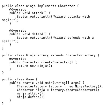
public class Ninja implements Character {
    @Override
    public void attack() {
        System.out.println("Wizard attacks with 
magic!");
    }
    @Override
    public void defend() {
        System.out.println("Wizard defends with a 
spell!");
    }
}
public class NinjaFactory extends CharacterFactory {
    @Override
    public Character createCharacter() {
        return new Ninja();
    }
}
public class Game {
    public static void main(String[] args) {
        CharacterFactory factory = new NinjaFactory();
        Character ninja = factory.createCharacter();
        ninja.attack();
        ninja.defend();  
    }
}