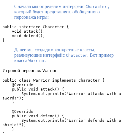
Сначала мы определим интерфейс
,
Character
который будет представлять обобщенного
персонажа игры:
public interface Character {
    void attack();
    void defend();
}
Далее мы создадим конкретные классы,
реализующие интерфейс
. Вот пример
Chatacter
класса
:
Warrior
Игровой персонаж Warrior:
public class Warrior implements Character {
    @Override
    public void attack() {
        System.out.println("Warrior attacks with a 
sword!");
    }
    @Override
    public void defend() {
        System.out.println("Warrior defends with a 
shield!");
    }