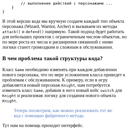
        // выполнение действий с персонажами ...
    }
}
В этой версии кода мы вручную создаем каждый тип объекта
персонажа (Wizard, Warrior, Archer) и вызываем их методы
и
напрямую. Такой подход будет работать
attack()
defend()
для небольших проектов с ограниченным числом объектов, но
по мере роста их числа и расширения связанной с ними
логики станет громоздким и сложным в обслуживании.
В чем проблема такой структуры кода?
Класс
необходимо изменять при каждом добавлении
Game
нового персонажа, что по мере усложнения класса приведет к
проблемам с обслуживанием. К примеру, если в игру
добавляется новый персонаж
, нам потребуется
Knight
изменить класс
, добавив в него новый кейс
для
Game
switch
и реализовав логику для создания нового объекта
Knight
.
Knight
Теперь посмотрим, как можно реализовать тот же
код с помощью фабричного метода.
Тут нам на помощь приходит интерфейс.