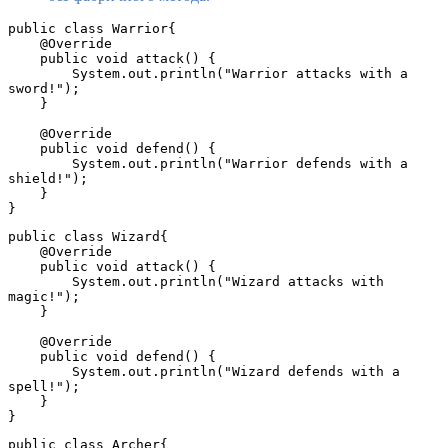
public class Warrior{
    @Override
    public void attack() {
        System.out.println("Warrior attacks with a 
sword!");
    }
    @Override
    public void defend() {
        System.out.println("Warrior defends with a 
shield!");
    }
}
public class Wizard{
    @Override
    public void attack() {
        System.out.println("Wizard attacks with 
magic!");
    }
    @Override
    public void defend() {
        System.out.println("Wizard defends with a 
spell!");
    }
}
public class Archer{