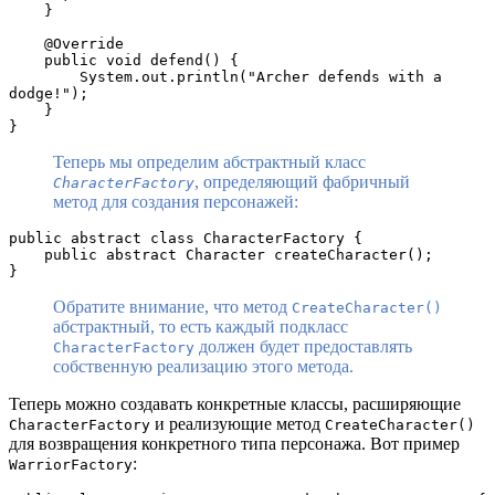
    }
    @Override
    public void defend() {
        System.out.println("Archer defends with a 
dodge!");
    }
}
Теперь мы определим абстрактный класс
, определяющий фабричный
CharacterFactory
метод для создания персонажей:
public abstract class CharacterFactory {
    public abstract Character createCharacter();
}
Обратите внимание, что метод
CreateCharacter()
абстрактный, то есть каждый подкласс
должен будет предоставлять
CharacterFactory
собственную реализацию этого метода.
Теперь можно создавать конкретные классы, расширяющие
и реализующие метод
CharacterFactory
CreateCharacter()
для возвращения конкретного типа персонажа. Вот пример
:
WarriorFactory