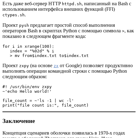
Есть даже веб-сервер HTTP
, написанный на Bash с
httpd.sh
использованием интерфейса внешних функций (FFI)
.
ctypes.sh
Проект
предлагает простой способ выполнения
pysh
операторов Bash в скриптах Python с помощью символа
, как
>
показано в следующем фрагменте кода:
for i in xrange(100):
   index = "%02d" % i
   > mv from$index.txt to$index.txt
Проект
(на основе
от Google) позволяет продуктивно
zxpy
zx
выполнять операции командной строки с помощью Python
следующим образом:
#! /usr/bin/env zxpy
~'echo Hello world!'
file_count = ~'ls -1 | wc -l'
print("file count is:", file_count)
Заключение
Концепция сценариев оболочки появилась в 1970-х годах