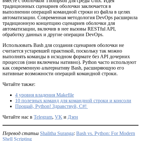
вместе с оболочкой Thompson для среды Unix. Идея
традиционных сценариев оболочки заключается в
выполнении операций командной строки из файла в целях
автоматизации. Современная методология DevOps расширила
традиционную концепцию сценариев оболочки для
автоматизации, включив в нее вызовы RESTful API,
обработку данных и другие операции DevOps.
Использовать Bash для создания сценариев оболочки не
считается устаревшей практикой, поскольку так можно
выполнять команды в исходном формате без API дочерних
процессов (они включены нативно). Python часто используют
как современную альтернативу Bash, расширяющую его
нативные возможности операций командной строки.
Читайте также:
4 уровня владения Makefile
10 полезных команд для командной строки и консоли
Прощай, Python! Здравствуй, C#!
Читайте нас в
Telegram
,
VK
и
Дзен
Перевод статьи
Shalitha Suranga
:
Bash vs. Python: For Modern
Shell Scripting