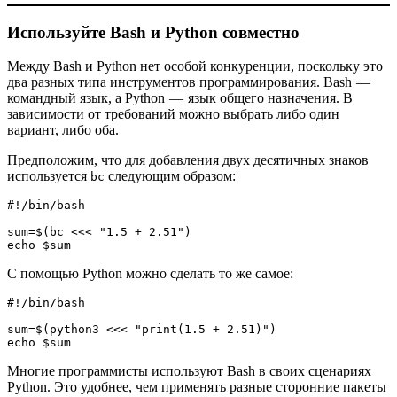
Используйте Bash и Python совместно
Между Bash и Python нет особой конкуренции, поскольку это
два разных типа инструментов программирования. Bash —
командный язык, а Python — язык общего назначения. В
зависимости от требований можно выбрать либо один
вариант, либо оба.
Предположим, что для добавления двух десятичных знаков
используется
следующим образом:
bc
#!/bin/bash
sum=$(bc <<< "1.5 + 2.51")
echo $sum
С помощью Python можно сделать то же самое:
#!/bin/bash
sum=$(python3 <<< "print(1.5 + 2.51)")
echo $sum
Многие программисты используют Bash в своих сценариях
Python. Это удобнее, чем применять разные сторонние пакеты