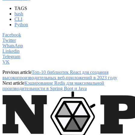
TAGS
bash
CLI
Python
Facebook
Twitter
WhatsApp
Linkedin
Telegram
VK
Previous article
Топ-10 библиотек React для создания
высокопроизводительных веб-приложений в 2023 году
Next article
Кэширование Redis для максимальной
производительности в Spring Boot и Java