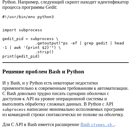
Python. Например, следующий скрипт находит идентификатор
процесса программы Gedit:
#!/usr/bin/env python3
import subprocess
gedit_pid = subprocess \
              .getoutput("ps -ef | grep gedit | head 
-1 | awk '{print $2}'") \
              .strip()
print(gedit_pid)
Решение проблем Bash и Python
И у Bash, и у Python есть некоторые недостатки
применительно к современным требованиям к автоматизации.
С Bash довольно трудно писать сценарии оболочки с
доступом к API на уровне операционной системы и
выполнять обработку сложных данных. В Python с API
написание минимально исполняемых программ
subprocess
из командной строки синтаксически не похоже на оболочку.
Для C API в Bash имеется расширение
Bash
.
ctypes.sh.