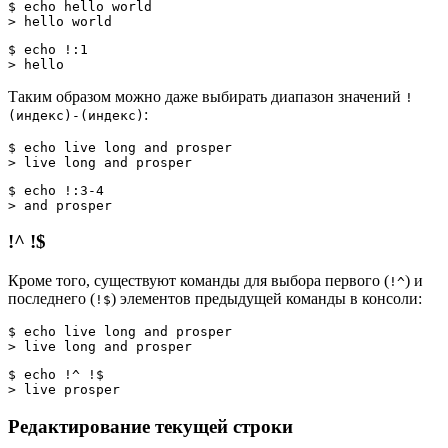
$ echo hello world 
> hello world 
$ echo !:1
> hello
Таким образом можно даже выбирать диапазон значений
!
:
(индекс)-(индекс)
$ echo live long and prosper
> live long and prosper
$ echo !:3-4
> and prosper
!^ !$
Кроме того, существуют команды для выбора первого (
) и
!^
последнего (
) элементов предыдущей команды в консоли:
!$
$ echo live long and prosper
> live long and prosper
$ echo !^ !$
> live prosper
Редактирование текущей строки