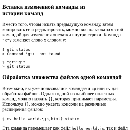
Вставка измененной команды из
истории команд
Вместо того, чтобы искать предыдущую команду, затем
копировать ее и редактировать, можно воспользоваться этой
командой для изменения опечатки внутри строки. Команда
заменяет слово x словом y:
^x^y
$ gti status
> Command 'gti' not found
$ ^gti^git
> git status
Обработка множества файлов одной командой
Возможно, вы уже пользовались командами
или
для
cp
mv
обработки файлов. Однако одной из наиболее полезных
команд можно назвать
, которая принимает параметры.
{}
Используя
, можно указать консоли на различные
{}
расширения файлов:
$ mv hello_world.{js,html} static
Эта команда перемещает как файл
, так и файл
hello_world.js