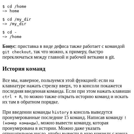
$ cd /home
~> home
$ cd /my_dir
~> /my_dir
$ cd -
~> /home
Бонус
: приставка в виде дефиса также работает с командой
, так что можно, к примеру, быстро
git checkout
переключаться между главной и рабочей ветками в git.
История команд
Все мы, наверное, пользуемся этой функцией: если на
клавиатуре нажать стрелку вверх, то в консоли покажется
последняя введенная команда. Если при этом нажать клавиши
, то можно также открыть историю команд и искать
ctrl + R
их там в обратном порядке.
При введении команды
в консоль выведутся
history
пронумерованные последние 15 команд. Написав команду
!
, можно вывести команду, которая
(номер команды)
пронумерована в истории. Можно даже указать
отрицательное число, чтобы вывести n-ную команду с конца