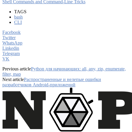
Shell Commands and Command-Line Tricks
TAGS
bash
CLI
Facebook
Twitter
WhatsApp
Linkedin
Telegram
VK
Previous article
Python для начинающих: all, any, zip, enumerate,
filter, map
Next article
Распространенные и нелепые ошибки
разработчиков Android-приложений