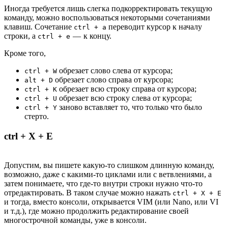
Иногда требуется лишь слегка подкорректировать текущую
команду, можно воспользоваться некоторыми сочетаниями
клавиш. Сочетание
переводит курсор к началу
ctrl + a
строки, а
— к концу.
ctrl + e
Кроме того,
обрезает слово слева от курсора;
ctrl + W
обрезает слово справа от курсора;
alt + D
обрезает всю строку справа от курсора;
ctrl + K
обрезает всю строку слева от курсора;
ctrl + U
заново вставляет то, что только что было
ctrl + Y
стерто.
ctrl + X + E
Допустим, вы пишете какую-то слишком длинную команду,
возможно, даже с какими-то циклами или с ветвлениями, а
затем понимаете, что где-то внутри строки нужно что-то
отредактировать. В таком случае можно нажать
ctrl + X + E
и тогда, вместо консоли, открывается VIM (или Nano, или VI
и т.д.), где можно продолжить редактирование своей
многострочной команды, уже в консоли.