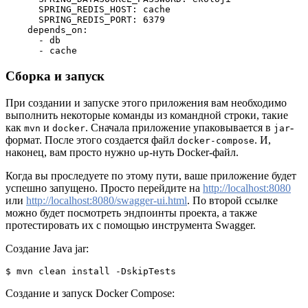
      SPRING_REDIS_HOST: cache
      SPRING_REDIS_PORT: 6379
    depends_on:
      - db
      - cache
Сборка и запуск
При создании и запуске этого приложения вам необходимо
выполнить некоторые команды из командной строки, такие
как
и
. Сначала приложение упаковывается в
-
mvn
docker
jar
формат. После этого создается файл
. И,
docker-compose
наконец, вам просто нужно
-нуть Docker-файл.
up
Когда вы проследуете по этому пути, ваше приложение будет
успешно запущено. Просто перейдите на
http://localhost:8080
или
http://localhost:8080/swagger-ui.html
. По второй ссылке
можно будет посмотреть эндпоинты проекта, а также
протестировать их с помощью инструмента Swagger.
Создание Java jar:
$ mvn clean install -DskipTests
Создание и запуск Docker Compose: