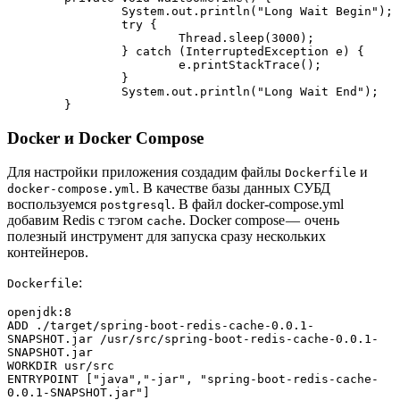
		System.out.println("Long Wait Begin");
		try {
			Thread.sleep(3000);
		} catch (InterruptedException e) {
			e.printStackTrace();
		}
		System.out.println("Long Wait End");
	}
Docker и Docker Compose
Для настройки приложения создадим файлы
и
Dockerfile
. В качестве базы данных СУБД
docker-compose.yml
воспользуемся
. В файл docker-compose.yml
postgresql
добавим Redis с тэгом
. Docker compose — очень
cache
полезный инструмент для запуска сразу нескольких
контейнеров.
:
Dockerfile
openjdk:8
ADD ./target/spring-boot-redis-cache-0.0.1-
SNAPSHOT.jar /usr/src/spring-boot-redis-cache-0.0.1-
SNAPSHOT.jar
WORKDIR usr/src
ENTRYPOINT ["java","-jar", "spring-boot-redis-cache-
0.0.1-SNAPSHOT.jar"]