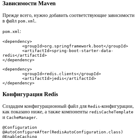
Зависимости Maven
Прежде всего, нужно добавить соответствующие зависимости
в файл
.
pom.xml
:
pom.xml
<dependency>
	<groupId>org.springframework.boot</groupId>
	<artifactId>spring-boot-starter-data-
redis</artifactId>
</dependency>
<dependency>
	<groupId>redis.clients</groupId>
	<artifactId>jedis</artifactId>
</dependency>
Конфигурация Redis
Создадим конфигурационный файл для
-конфигурации,
Redis
как показано ниже, а также компоненты
redisCacheTemplate
и
.
CacheManager
@Configuration
@AutoConfigureAfter(RedisAutoConfiguration.class)
@EnableCaching