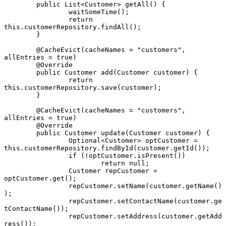
	public List<Customer> getAll() {
		waitSomeTime();
		return 
this.customerRepository.findAll();
	}
	@CacheEvict(cacheNames = "customers", 
allEntries = true)
	@Override
	public Customer add(Customer customer) {
		return 
this.customerRepository.save(customer);
	}
	@CacheEvict(cacheNames = "customers", 
allEntries = true)
	@Override
	public Customer update(Customer customer) {
		Optional<Customer> optCustomer = 
this.customerRepository.findById(customer.getId());
		if (!optCustomer.isPresent())
			return null;
		Customer repCustomer = 
optCustomer.get();
		repCustomer.setName(customer.getName()
);
		repCustomer.setContactName(customer.ge
tContactName());
		repCustomer.setAddress(customer.getAdd
ress());