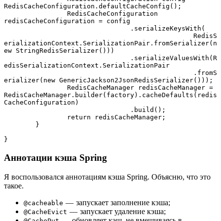
RedisCacheConfiguration.defaultCacheConfig();
		RedisCacheConfiguration 
redisCacheConfiguration = config
				.serializeKeysWith(
						RedisS
erializationContext.SerializationPair.fromSerializer(n
ew StringRedisSerializer()))
				.serializeValuesWith(R
edisSerializationContext.SerializationPair
						.fromS
erializer(new GenericJackson2JsonRedisSerializer()));
		RedisCacheManager redisCacheManager = 
RedisCacheManager.builder(factory).cacheDefaults(redis
CacheConfiguration)
				.build();
		return redisCacheManager;
	}
}
Аннотации кэша Spring
Я воспользовался аннотациям кэша Spring. Объясню, что это
такое.
— запускает заполнение кэша;
@cacheable
— запускает удаление кэша;
@CacheEvict
— обновляет кэш, не вмешиваясь в
@CachePut