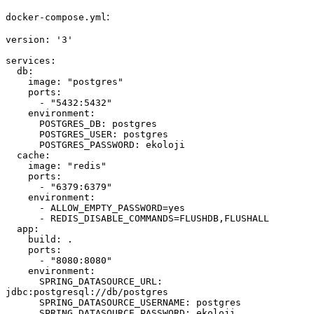
:
docker-compose.yml
version: '3'
services:
  db:
    image: "postgres"
    ports:
      - "5432:5432"
    environment:
      POSTGRES_DB: postgres
      POSTGRES_USER: postgres
      POSTGRES_PASSWORD: ekoloji
  cache:
    image: "redis"
    ports: 
      - "6379:6379"
    environment:
      - ALLOW_EMPTY_PASSWORD=yes
      - REDIS_DISABLE_COMMANDS=FLUSHDB,FLUSHALL
  app:
    build: .
    ports:
      - "8080:8080"
    environment:
      SPRING_DATASOURCE_URL: 
jdbc:postgresql://db/postgres
      SPRING_DATASOURCE_USERNAME: postgres
      SPRING_DATASOURCE_PASSWORD: ekoloji