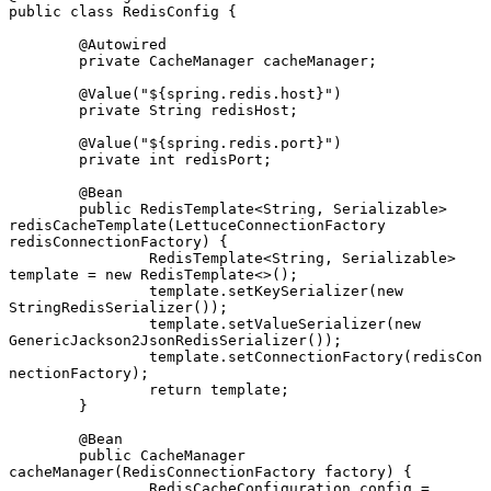
public class RedisConfig {
	@Autowired
	private CacheManager cacheManager;
	@Value("${spring.redis.host}")
	private String redisHost;
	@Value("${spring.redis.port}")
	private int redisPort;
	@Bean
	public RedisTemplate<String, Serializable> 
redisCacheTemplate(LettuceConnectionFactory 
redisConnectionFactory) {
		RedisTemplate<String, Serializable> 
template = new RedisTemplate<>();
		template.setKeySerializer(new 
StringRedisSerializer());
		template.setValueSerializer(new 
GenericJackson2JsonRedisSerializer());
		template.setConnectionFactory(redisCon
nectionFactory);
		return template;
	}
	@Bean
	public CacheManager 
cacheManager(RedisConnectionFactory factory) {
		RedisCacheConfiguration config = 