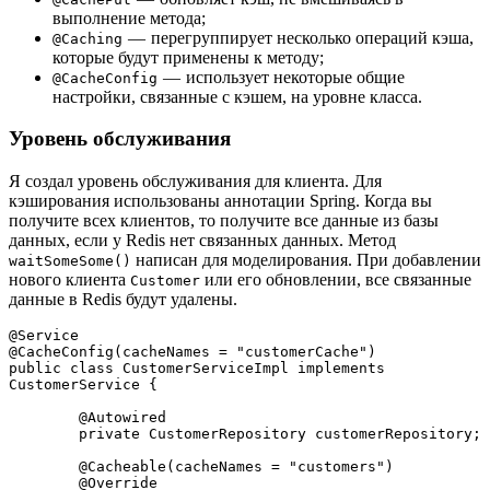
выполнение метода;
— перегруппирует несколько операций кэша,
@Caching
которые будут применены к методу;
— использует некоторые общие
@CacheConfig
настройки, связанные с кэшем, на уровне класса.
Уровень обслуживания
Я создал уровень обслуживания для клиента. Для
кэширования использованы аннотации Spring. Когда вы
получите всех клиентов, то получите все данные из базы
данных, если у Redis нет связанных данных. Метод
написан для моделирования. При добавлении
waitSomeSome()
нового клиента
или его обновлении, все связанные
Customer
данные в Redis будут удалены.
@Service
@CacheConfig(cacheNames = "customerCache")
public class CustomerServiceImpl implements 
CustomerService {
	@Autowired
	private CustomerRepository customerRepository;
	@Cacheable(cacheNames = "customers")
	@Override