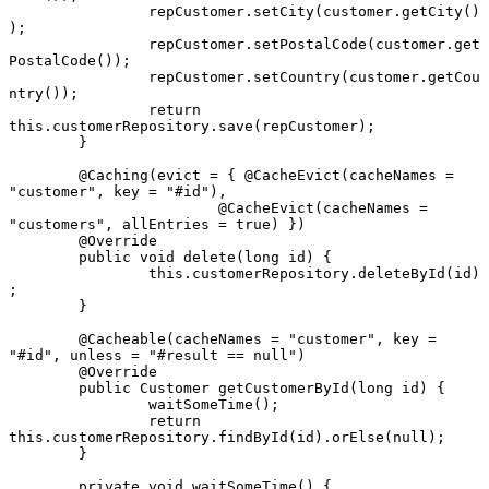
		repCustomer.setCity(customer.getCity()
);
		repCustomer.setPostalCode(customer.get
PostalCode());
		repCustomer.setCountry(customer.getCou
ntry());
		return 
this.customerRepository.save(repCustomer);
	}
	@Caching(evict = { @CacheEvict(cacheNames = 
"customer", key = "#id"),
			@CacheEvict(cacheNames = 
"customers", allEntries = true) })
	@Override
	public void delete(long id) {
		this.customerRepository.deleteById(id)
;
	}
	@Cacheable(cacheNames = "customer", key = 
"#id", unless = "#result == null")
	@Override
	public Customer getCustomerById(long id) {
		waitSomeTime();
		return 
this.customerRepository.findById(id).orElse(null);
	}
	private void waitSomeTime() {