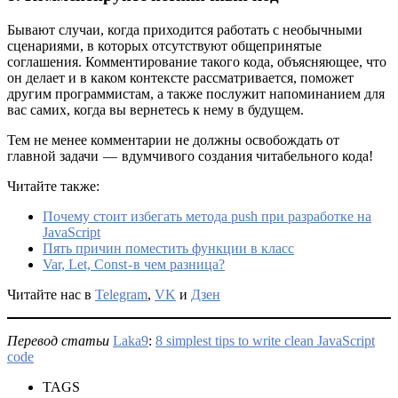
Бывают случаи, когда приходится работать с необычными
сценариями, в которых отсутствуют общепринятые
соглашения. Комментирование такого кода, объясняющее, что
он делает и в каком контексте рассматривается, поможет
другим программистам, а также послужит напоминанием для
вас самих, когда вы вернетесь к нему в будущем.
Тем не менее комментарии не должны освобождать от
главной задачи — вдумчивого создания читабельного кода!
Читайте также:
Почему стоит избегать метода push при разработке на
JavaScript
Пять причин поместить функции в класс
Var, Let, Const - в чем разница?
Читайте нас в
Telegram
,
VK
и
Дзен
Перевод статьи
Laka9
:
8 simplest tips to write clean JavaScript
code
TAGS