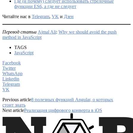
Где (и почему) следует использовать стрелочные
функции ES6, а где не следует
Читайте нас в
Telegram
,
VK
и
Дзен
Перевод статьи
Ajmal Ali
:
Why we should avoid the push
method in JavaScript
TAGS
JavaScript
Facebook
Twitter
WhatsApp
Linkedin
Telegram
VK
Previous article
8 полезных функций Angular, о которых
стоит знать
Next article
Реализация цифрового конверта в iOS