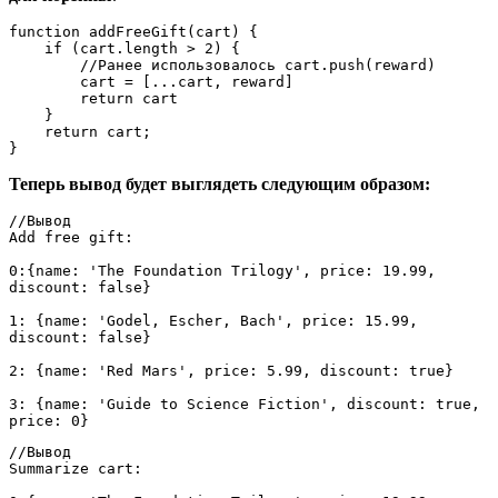
function addFreeGift(cart) {
    if (cart.length > 2) {
        //Ранее использовалось cart.push(reward)
        cart = [...cart, reward]
        return cart
    }
    return cart;
}
Теперь вывод будет выглядеть следующим образом:
//Вывод
Add free gift:
0:{name: 'The Foundation Trilogy', price: 19.99, 
discount: false}
1: {name: 'Godel, Escher, Bach', price: 15.99, 
discount: false}
2: {name: 'Red Mars', price: 5.99, discount: true}
3: {name: 'Guide to Science Fiction', discount: true, 
price: 0}
//Вывод 
Summarize cart: