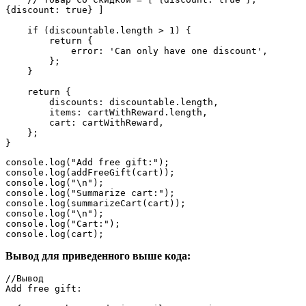
{discount: true} ]
    if (discountable.length > 1) {
        return {
            error: 'Can only have one discount',
        };
    }
    return {
        discounts: discountable.length,
        items: cartWithReward.length,
        cart: cartWithReward,
    };
}
console.log("Add free gift:");
console.log(addFreeGift(cart));
console.log("\n");
console.log("Summarize cart:");
console.log(summarizeCart(cart));
console.log("\n");
console.log("Cart:");
console.log(cart);
Вывод для приведенного выше кода:
//Вывод
Add free gift: