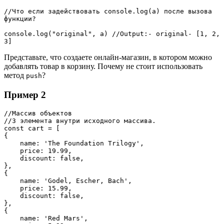
//Что если задействовать console.log(a) после вызова 
функции?
console.log("original", a) //Output:- original- [1, 2, 
3]
Представьте, что создаете онлайн-магазин, в котором можно
добавлять товар в корзину. Почему не стоит использовать
метод
?
push
Пример 2
//Массив объектов
//3 элемента внутри исходного массива.
const cart = [
{
    name: 'The Foundation Trilogy',
    price: 19.99,
    discount: false,
},
{
    name: 'Godel, Escher, Bach',
    price: 15.99,
    discount: false,
},
{
    name: 'Red Mars',