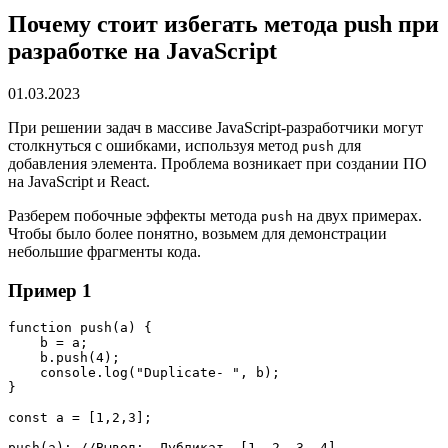
Почему стоит избегать метода push при
разработке на JavaScript
01.03.2023
При решении задач в массиве JavaScript-разработчики могут
столкнуться с ошибками, используя метод
для
push
добавления элемента. Проблема возникает при создании ПО
на JavaScript и React.
Разберем побочные эффекты метода
на двух примерах.
push
Чтобы было более понятно, возьмем для демонстрации
небольшие фрагменты кода.
Пример 1
function push(a) {
    b = a;
    b.push(4);
    console.log("Duplicate- ", b);
}
const a = [1,2,3];
push(a); //Вывод:- Дубликат- [1, 2, 3, 4]