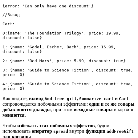
{error: 'Can only have one discount'}
//Вывод 
Cart:
0:{name: 'The Foundation Trilogy', price: 19.99, 
discount: false}
1: {name: 'Godel, Escher, Bach', price: 15.99, 
discount: false}
2: {name: 'Red Mars', price: 5.99, discount: true}
3: {name: 'Guide to Science Fiction', discount: true, 
price: 0}
4: {name: 'Guide to Science Fiction', discount: true, 
price: 0}
Как видите,
вывод
,
и
Add free gift
Summarize cart
Cart
сопровождается побочными эффектами:
одни и те же товары
добавляются дважды
, при этом
исходные товары
в корзине
меняются
.
Чтобы
избежать этих побочных эффектов
, будем
использовать
оператор
внутри
функции
spread
addFreeGift
для корзины
.