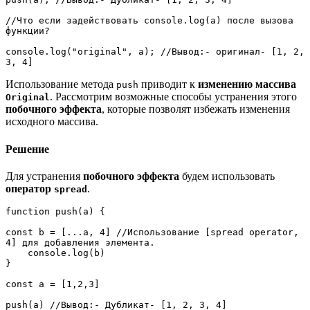
//Что если задействовать console.log(a) после вызова 
функции?
console.log("original", a); //Вывод:- оригинал- [1, 2, 
3, 4]
Использование метода
приводит к
изменению массива
push
. Рассмотрим возможные способы устранения этого
Original
побочного эффекта
, которые позволят избежать изменения
исходного массива.
Решение
Для устранения
побочного эффекта
будем использовать
оператор
.
spread
function push(a) {
const b = [...a, 4] //Использование [spread operator, 
4] для добавления элемента.
    console.log(b)
}
const a = [1,2,3]
push(a) //Вывод:- Дубликат- [1, 2, 3, 4]