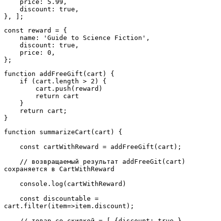
    price: 5.99,
    discount: true,
}, ];
const reward = {
    name: 'Guide to Science Fiction',
    discount: true,
    price: 0,
};
function addFreeGift(cart) {
    if (cart.length > 2) {
        cart.push(reward)
        return cart
    }
    return cart;
}
function summarizeCart(cart) {
    const cartWithReward = addFreeGift(cart);
    // возвращаемый результат addFreeGit(cart) 
сохраняется в CartWithReward
    console.log(cartWithReward)
    const discountable = 
cart.filter(item=>item.discount);
    // товар со скидкой = [ {discount: true }, 