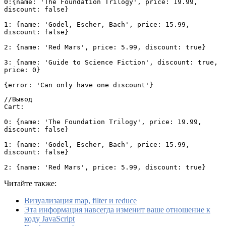
0:{name: 'The Foundation Trilogy', price: 19.99, 
discount: false}
1: {name: 'Godel, Escher, Bach', price: 15.99, 
discount: false}
2: {name: 'Red Mars', price: 5.99, discount: true}
3: {name: 'Guide to Science Fiction', discount: true, 
price: 0}
{error: 'Can only have one discount'}
//Вывод
Cart:
0: {name: 'The Foundation Trilogy', price: 19.99, 
discount: false}
1: {name: 'Godel, Escher, Bach', price: 15.99, 
discount: false}
2: {name: 'Red Mars', price: 5.99, discount: true}
Читайте также:
Визуализация map, filter и reduce
Эта информация навсегда изменит ваше отношение к
коду JavaScript