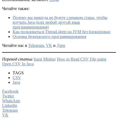
Читайте также:
Почему вы никогда не будете слишком стары, чтобы
изучать Java (или любой другой язык
программирования)
Как пользоваться Thread.sleep на JVM без блокировки
Основы безопасного программирования
Читайте нас в
Telegram
,
VK
и
Дзен
Перевод статьи
Suraj Mishra
:
How to Read CSV File using
Open CSV In Java
TAGS
CSV
Java
Facebook
Twitter
WhatsApp
Linkedin
Telegram
VK