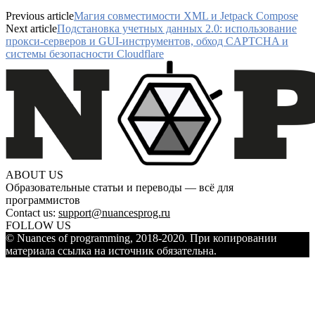
Previous article
Магия совместимости XML и Jetpack Compose
Next article
Подстановка учетных данных 2.0: использование
прокси-серверов и GUI-инструментов, обход CAPTCHA и
системы безопасности Cloudflare
ABOUT US
Образовательные статьи и переводы — всё для
программистов
Contact us:
support@nuancesprog.ru
FOLLOW US
© Nuances of programming, 2018-2020. При копировании
материала ссылка на источник обязательна.