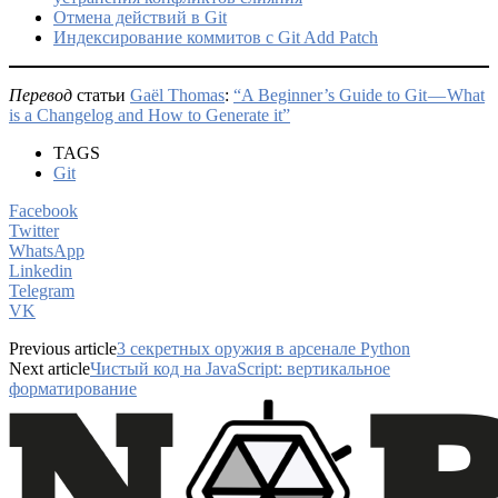
Отмена действий в Git
Индексирование коммитов с Git Add Patch
Перевод
статьи
Gaël Thomas
:
“A Beginner’s Guide to Git — What
is a Changelog and How to Generate it”
TAGS
Git
Facebook
Twitter
WhatsApp
Linkedin
Telegram
VK
Previous article
3 секретных оружия в арсенале Python
Next article
Чистый код на JavaScript: вертикальное
форматирование