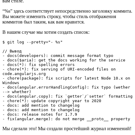
вам стиле.
“%s” здесь соответствует непосредственно заголовку коммита.
Вы можете изменить строку, чтобы стиль отображения
коммитов был таким, как вам нравится.
В нашем случае мы хотим создать список:
$ git log --pretty="- %s"

// Вывод

- docs(developers): commit message format typo

- docs($aria): get the docs working for the service

- docs(*): fix spelling errors

- chore(*): fix serving of URI-encoded files on 
code.angularjs.org

- chore(package): fix scripts for latest Node 10.x on 
Windows

- docs(angular.errorHandlingConfig): fix typo (wether 
--> whether)

- docs(angular.copy): fix `getter`/`setter` formatting

- chore(*): update copyright year to 2020

- docs: add mention to changelog

- docs: add mention to changelog

- docs: release notes for 1.7.9

- fix(angular.merge): do not merge __proto__ property
Мы сделали это! Мы создали простейший журнал изменений!