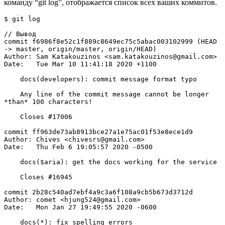
команду “git log”, отображается список всех ваших коммитов.
$ git log

// Вывод

commit f6986f8e52c1f889c8649ec75c5abac003102999 (HEAD 
-> master, origin/master, origin/HEAD)

Author: Sam Katakouzinos <sam.katakouzinos@gmail.com>

Date:   Tue Mar 10 11:41:18 2020 +1100

    docs(developers): commit message format typo

    Any line of the commit message cannot be longer 
*than* 100 characters!

    Closes #17006

commit ff963de73ab8913bce27a1e75ac01f53e8ece1d9

Author: Chives <chivesrs@gmail.com>

Date:   Thu Feb 6 19:05:57 2020 -0500

    docs($aria): get the docs working for the service

    Closes #16945

commit 2b28c540ad7ebf4a9c3a6f108a9cb5b673d3712d

Author: comet <hjung524@gmail.com>

Date:   Mon Jan 27 19:49:55 2020 -0600

    docs(*): fix spelling errors
