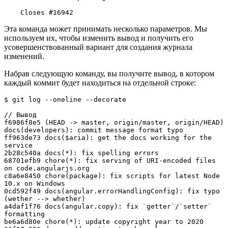
    Closes #16942
Эта команда может принимать несколько параметров. Мы
используем их, чтобы изменить вывод и получить его
усовершенствованный вариант для создания журнала
изменений.
Набрав следующую команду, вы получите вывод, в котором
каждый коммит будет находиться на отдельной строке:
$ git log --oneline --decorate

// Вывод

f6986f8e5 (HEAD -> master, origin/master, origin/HEAD) 
docs(developers): commit message format typo

ff963de73 docs($aria): get the docs working for the 
service

2b28c540a docs(*): fix spelling errors

68701efb9 chore(*): fix serving of URI-encoded files 
on code.angularjs.org

c8a6e8450 chore(package): fix scripts for latest Node 
10.x on Windows

0cd592f49 docs(angular.errorHandlingConfig): fix typo 
(wether --> whether)

a4daf1f76 docs(angular.copy): fix `getter`/`setter` 
formatting

be6a6d80e chore(*): update copyright year to 2020
