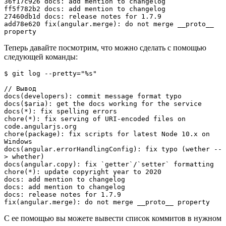
36f17c926 docs: add mention to changelog

ff5f782b2 docs: add mention to changelog

27460db1d docs: release notes for 1.7.9

add78e620 fix(angular.merge): do not merge __proto__ 
property
Теперь давайте посмотрим, что можно сделать с помощью
следующей команды:
$ git log --pretty="%s"

// Вывод

docs(developers): commit message format typo

docs($aria): get the docs working for the service

docs(*): fix spelling errors

chore(*): fix serving of URI-encoded files on 
code.angularjs.org

chore(package): fix scripts for latest Node 10.x on 
Windows

docs(angular.errorHandlingConfig): fix typo (wether --
> whether)

docs(angular.copy): fix `getter`/`setter` formatting

chore(*): update copyright year to 2020

docs: add mention to changelog

docs: add mention to changelog

docs: release notes for 1.7.9

fix(angular.merge): do not merge __proto__ property
С ее помощью вы можете вывести список коммитов в нужном