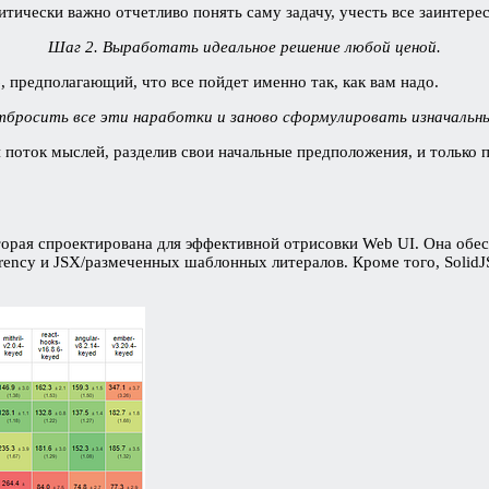
итически важно отчетливо понять саму задачу, учесть все заинтер
Шаг 2. Выработать идеальное решение любой ценой.
, предполагающий, что все пойдет именно так, как вам надо.
тбросить все эти наработки и заново сформулировать изначальны
оток мыслей, разделив свои начальные предположения, и только по
которая спроектирована для эффективной отрисовки Web UI. Она об
urrency и JSX/размеченных шаблонных литералов. Кроме того, Solid