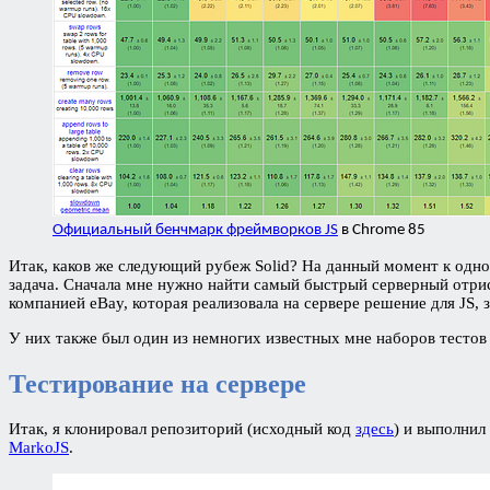
Официальный бенчмарк фреймворков JS
в Chrome 85
Итак, каков же следующий рубеж Solid? На данный момент к одно
задача. Сначала мне нужно найти самый быстрый серверный отрисо
компанией eBay, которая реализовала на сервере решение для JS
У них также был один из немногих известных мне наборов тестов 
Тестирование на сервере
Итак, я клонировал репозиторий (исходный код
здесь
) и выполнил
MarkoJS
.