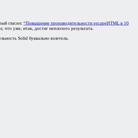
рый гласил:
“Повышение производительности escapeHTML в 10
 что уже, итак, достиг неплохого результата.
ьность Solid буквально взлетела.