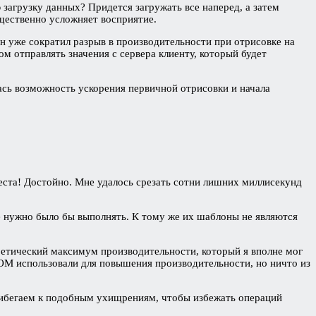
 загрузку данных? Придется загружать все наперед, а затем
щественно усложняет восприятие.
 уже сократил разрыв в производительности при отрисовке на
ом отправлять значения с сервера клиенту, который будет
ась возможность ускорения первичной отрисовки и начала
еста! Достойно. Мне удалось срезать сотни лишних миллисекунд
ые нужно было бы выполнять. К тому же их шаблоны не являются
оретический максимум производительности, который я вполне мог
OM использовали для повышения производительности, но ничто из
 прибегаем к подобным ухищрениям, чтобы избежать операций