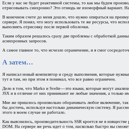
Если у нас не будет реактивной системы, то как мы будем произв
отрисовывать синхронно? Это отнюдь не изоморфный вариант. Н
В конечном счете до меня дошло, что нужно опираться на преим
сервере. Я понял, что могу использовать те же ресурсы, что испо
выполнять отрисовку после первой оболочки.
Таким образом решалось сразу две проблемы с обработкой данных
асинхронных запросов.
А самое главное то, что исчезло ограничение, и я смог сосредот
А затем…
Я написал новый компилятор и среду выполнения, которые нужным
тут и там, но при этом я понимал, что все равно ограничен.
Дело в том, что Marko и Svelte — это языки, которые могут ана
JSX и в отличие от них принимают не любые значения, а только и
Мне же пришлось произвольно оборачивать любое включение, так 
бы достичь, используя настолько динамическую систему. Я расс
этого в моем случае не работало.
Как выяснилось, производительность SSR кроется не в изяществе
DOM. На сервере же речь идет о том, насколько быстро вы сможе