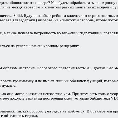
одить обновление на сервере? Как будем обрабатывать асинхронную
аличие между сервером и клиентом разных ментальных моделей су
ущества Solid. Будучи наибыстрейшим клиентским отрисовщиком, он
льзовал для задержки (suspense) на клиентской стороне, чтобы поток
, а также исчезала потребность во вложении гидратации и появлял
очиться на ускоренном синхронном рендеринге.
 образом настроил. После этого повторил тесты и… достиг 3-го м
лизировать грамматику и не имеют лишних оболочек функций, котор
м нужные.
как оно могло оказаться неизвестно чем. При этом есть только те
мотрел похожие варианты построения схем, которые библиотеки VD
 решения, так как особого ума здесь не требуется. В браузере мы
те объединять строки.