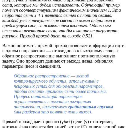
сети, которые мы будем использовать. Обучающий пример
помечен соответствующим фактическим значением 1. Эта
нейронная сеть 3-4-1 является сетью с плотной связью:
каждый узел в текущем слое связан со всеми нейронами в
предыдущем слое, за исключением входного. Однако мы
исключили некоторые связи, чтобы излишне не нагружать
рисунок. Прямой проход дает на выходе 0,521.
Важно понимать: прямой проход позволяет информации идти
в одном направлении — от входного к выходному слою, а
обратное распространение выполняет противоположную
задачу. Оно проводит данные от выхода назад, обновляя
параметры (веса и смещения).
Обратное распространение — метод
контролируемого обучения, используемый в
нейронных сетях для обновления параметров,
чтобы сделать прогнозы сети более точными.
Процесс оптимизации параметров
осуществляется с помощью алгоритма
оптимизации, называемого
градиентным спуском
(мы разберем это понятие чуть ниже).
Прямой проход дает прогноз (
) цели (
) с потерями,
yhat
y
которые фиксируются функцией затрат (E), определенной как: