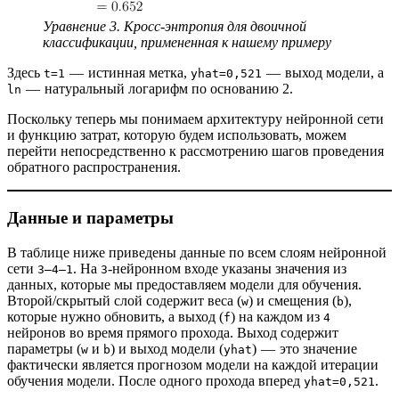
Уравнение 3. Кросс-энтропия для двоичной
классификации, примененная к нашему примеру
Здесь
— истинная метка,
— выход модели, а
t=1
yhat=0,521
— натуральный логарифм по основанию 2.
ln
Поскольку теперь мы понимаем архитектуру нейронной сети
и функцию затрат, которую будем использовать, можем
перейти непосредственно к рассмотрению шагов проведения
обратного распространения.
Данные и параметры
В таблице ниже приведены данные по всем слоям нейронной
сети
. На
-нейронном входе указаны значения из
3–4–1
3
данных, которые мы предоставляем модели для обучения.
Второй/скрытый слой содержит веса (
) и смещения (
),
w
b
которые нужно обновить, а выход (
) на каждом из
f
4
нейронов во время прямого прохода. Выход содержит
параметры (
и
) и выход модели (
) — это значение
w
b
yhat
фактически является прогнозом модели на каждой итерации
обучения модели. После одного прохода вперед
.
yhat=0,521