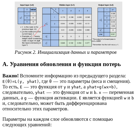
Рисунок 2. Инициализация данных и параметров
A. Уравнения обновления и функция потерь
Важно!
Вспомните информацию из предыдущего раздела:
, где
— это параметры (веса и смещения).
E(θ)=L(y, yhat)
θ
То есть,
— это функция от
и
, а
,
E
y
yhat
yhat=g(wx+b)
следовательно,
— это функция от
и
.
— переменная
yhat
w
b
x
данных, а
— функция активации.
является функцией
и
g
E
w
b
и, следовательно, может быть дифференцирована
относительно этих параметров.
Параметры на каждом слое обновляются с помощью
следующих уравнений: