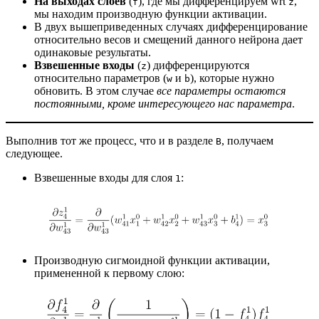
На выходах слоев
(
), где мы дифференцируем wrt
,
f
z
мы находим производную функции активации.
В двух вышеприведенных случаях дифференцирование
относительно весов и смещений данного нейрона дает
одинаковые результаты.
Взвешенные входы
(
) дифференцируются
z
относительно параметров (
и
), которые нужно
w
b
обновить. В этом случае
все параметры остаются
постоянными, кроме интересующего нас параметра
.
Выполнив тот же процесс, что и в разделе
, получаем
B
следующее.
Взвешенные входы для слоя
:
1
Производную сигмоидной функции активации,
примененной к первому слою: