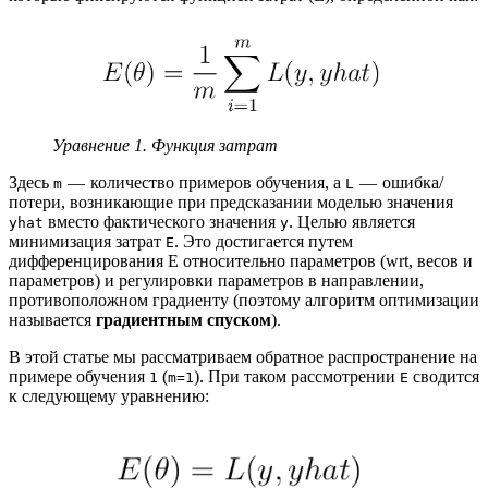
Уравнение 1. Функция затрат
Здесь
— количество примеров обучения, а
— ошибка/
m
L
потери, возникающие при предсказании моделью значения
вместо фактического значения
. Целью является
yhat
y
минимизация затрат
. Это достигается путем
E
дифференцирования E относительно параметров (wrt, весов и
параметров) и регулировки параметров в направлении,
противоположном градиенту (поэтому алгоритм оптимизации
называется
градиентным спуском
).
В этой статье мы рассматриваем обратное распространение на
примере обучения
(
). При таком рассмотрении
сводится
1
m=1
E
к следующему уравнению: