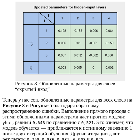
Рисунок 8. Обновленные параметры для слоев
“скрытый-вход”
Теперь у нас есть обновленные параметры для всех слоев на
Рисунке 8
и
Рисунке 5
благодаря обратному
распространению ошибки. Выполнение прямого прохода с
этими обновленными параметрами дает прогноз модели:
, равный
по сравнению с
. Это означает, что
yhat
0,648
0,521
модель обучается — приближается к истинному значению 1
после двух итераций обучения. Другие итерации дают
результаты
,
,
,
и
.
0,758
0,836
0,881
0,908
0,925