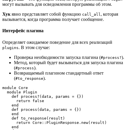
могут вызывать для осведомления программы об этом.
Хук
явно представляет собой функцию
, которая
call_all
вызывается, когда программа получает сообщение.
Интерфейс плагина
Определяет ожидаемое поведение для всех реализаций
. В этом случае:
plugins
Проверка необходимости запуска плагина (
).
#process?
Метод, который будет вызываться для запуска плагина
(
).
#process
Возвращаемый плагином стандартный ответ
(
).
#to_response
module Core
  module Plugin
    def process?(data, params = {})
      return false
    end
    def process(data, params = {})
    end
    def to_response(result)
      return Core::PluginResponse.new(result)
    end