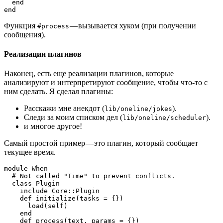
  end
end
Функция
— вызывается хуком (при получении
#process
сообщения).
Реализации плагинов
Наконец, есть еще реализации плагинов, которые
анализируют и интерпретируют сообщение, чтобы что-то с
ним сделать. Я сделал плагины:
Расскажи мне анекдот (
).
lib/oneline/jokes
Следи за моим списком дел (
).
lib/oneline/scheduler
и многое другое!
Самый простой пример — это плагин, который сообщает
текущее время.
module When
  # Not called "Time" to prevent conflicts.
  class Plugin
    include Core::Plugin
    def initialize(tasks = {})
      load(self)
    end
    def process(text, params = {})