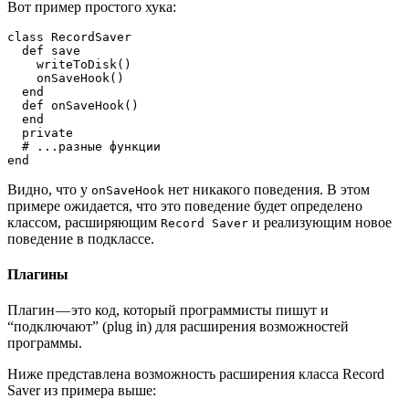
Вот пример простого хука:
class RecordSaver
  def save
    writeToDisk()
    onSaveHook()
  end
  def onSaveHook()
  end
  private 
  # ...разные функции
end
Видно, что у
нет никакого поведения. В этом
onSaveHook
примере ожидается, что это поведение будет определено
классом, расширяющим
и реализующим новое
Record Saver
поведение в подклассе.
Плагины
Плагин — это код, который программисты пишут и
“подключают” (plug in) для расширения возможностей
программы.
Ниже представлена возможность расширения класса Record
Saver из примера выше: