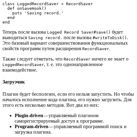
class LoggedRecordSaver < RecordSaver
  def onSaveHook()
    puts 'Saving record.'
  end
end
Теперь после вызова
будет
Logged Record Saver#save()
выводиться
после вызова
.
Saving record.
#writeToDisk()
Это базовый вариант совершенствования функциональных
свойств программ путем расширения
.
RecordSaver
Также следует отметить, что
ничего не знает о
RecordSaver
, т. е. это однонаправленное
LoggedRecordSaver
взаимодействие.
Загрузчик
Плагин будет бесполезен, если его нельзя запустить. Но чтобы
началось исполнение кода плагина, его нужно загрузить. Для
этого есть несколько методов. Вот два из них:
Plugin-driven
— управляемый плагином
саморегистрируемый доступ к программе.
Program-driven
— управляемый программой поиск и
загрузка плагина.