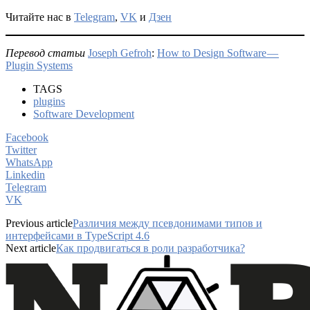
Читайте нас в
Telegram
,
VK
и
Дзен
Перевод статьи
Joseph Gefroh
:
How to Design Software —
Plugin Systems
TAGS
plugins
Software Development
Facebook
Twitter
WhatsApp
Linkedin
Telegram
VK
Previous article
Различия между псевдонимами типов и
интерфейсами в TypeScript 4.6
Next article
Как продвигаться в роли разработчика?