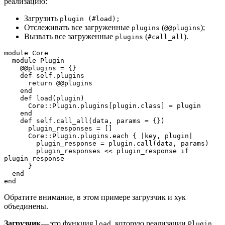
реализацию:
Загрузить
plugin (#load);
Отслеживать все загруженные
(
);
plugins
@@plugins
Вызвать все загруженные
(
).
plugins
#call_all
module Core
  module Plugin
    @@plugins = {}
    def self.plugins
      return @@plugins
    end
    def load(plugin)
      Core::Plugin.plugins[plugin.class] = plugin
    end
    def self.call_all(data, params = {})
      plugin_responses = []
      Core::Plugin.plugins.each { |key, plugin|
        plugin_response = plugin.call(data, params)
        plugin_responses << plugin_response if 
plugin_response
      }
  end
end
Обратите внимание, в этом примере загрузчик и хук
объединены.
Загрузчик
— это функция
, которую реализации
load
Plugin