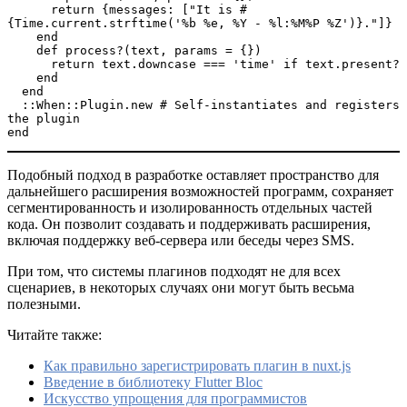
      return {messages: ["It is #
{Time.current.strftime('%b %e, %Y - %l:%M%P %Z')}."]}
    end
    def process?(text, params = {})
      return text.downcase === 'time' if text.present?
    end
  end
  ::When::Plugin.new # Self-instantiates and registers 
the plugin  
end
Подобный подход в разработке оставляет пространство для
дальнейшего расширения возможностей программ, сохраняет
сегментированность и изолированность отдельных частей
кода. Он позволит создавать и поддерживать расширения,
включая поддержку веб-сервера или беседы через SMS.
При том, что системы плагинов подходят не для всех
сценариев, в некоторых случаях они могут быть весьма
полезными.
Читайте также:
Как правильно зарегистрировать плагин в nuxt.js
Введение в библиотеку Flutter Bloc
Искусство упрощения для программистов