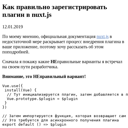
Как правильно зарегистрировать
плагин в nuxt.js
12.01.2019
По моему мнению, официальная документация
nuxt.js
в
недостаточной мере раскрывает процесс внедрения плагина в
ваше приложение, поэтому хочу рассказать об этом
поподробней.
Cначала я покажу какие
НЕ
правильные варианты я встречал
на своем пути разработчика.
Внимание, это НЕправильный вариант!
Vue.use({

 install(Vue) {

  // Тут инициализируется плагин, затем добавляется в п
  Vue.prototype.$plugin = $plugin

 }

})

// Затем импортируется функция, которая возвращает сам 
// Это требуется для асинхронного получения плагина

export default () => $plugin