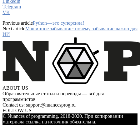
Linkedin
Telegram
VK
Previous article
Python — это суперсила!
Next article
Машинное забывание: почему забывание важно для
ИИ
ABOUT US
Образовательные статьи и переводы — всё для
программистов
Contact us:
support@nuancesprog.ru
FOLLOW US
© Nuances of programming, 2018-2020. При копировании
материала ссылка на источник обязательна.