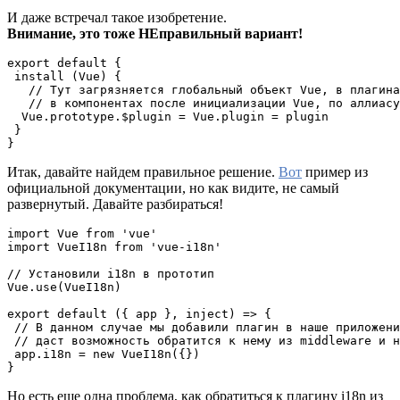
И даже встречал такое изобретение.
Внимание, это тоже НЕправильный вариант!
export default {

 install (Vue) {

   // Тут загрязняется глобальный объект Vue, в плагина
   // в компонентах после инициализации Vue, по аллиасу
  Vue.prototype.$plugin = Vue.plugin = plugin

 }

}
Итак, давайте найдем правильное решение.
Вот
пример из
официальной документации, но как видите, не самый
развернутый. Давайте разбираться!
import Vue from 'vue'

import VueI18n from 'vue-i18n'

// Установили i18n в прототип

Vue.use(VueI18n)

export default ({ app }, inject) => {

 // В данном случае мы добавили плагин в наше приложени
 // даст возможность обратится к нему из middleware и н
 app.i18n = new VueI18n({})

}
Но есть еще одна проблема, как обратиться к плагину i18n из