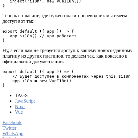
   inject('i18n', new VueI18n())

}
Теперь в плагине, где нужен плагин переводчик мы имеем
доступ вот так:
export default ({ app }) => {

   app.$i18n() // ура работает

}
Ну, а если вам не требуется доступ к вашему новосозданному
плагину из других плагинов, то делаем так, как показано в
официальной документации:
export default ({ app }) => {

    // Будет доступен в компонентах через this.$i18n

    app.i18n = new VueI18n()

}
TAGS
JavaScript
Nuxt
Vue
Facebook
Twitter
WhatsApp