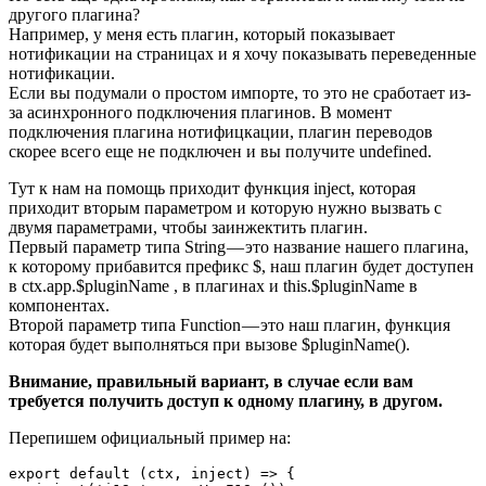
другого плагина?
Например, у меня есть плагин, который показывает
нотификации на страницах и я хочу показывать переведенные
нотификации.
Если вы подумали о простом импорте, то это не сработает из-
за асинхронного подключения плагинов. В момент
подключения плагина нотифицкации, плагин переводов
скорее всего еще не подключен и вы получите undefined.
Тут к нам на помощь приходит функция inject, которая
приходит вторым параметром и которую нужно вызвать с
двумя параметрами, чтобы заинжектить плагин.
Первый параметр типа String — это название нашего плагина,
к которому прибавится префикс $, наш плагин будет доступен
в ctx.app.$pluginName , в плагинах и this.$pluginName в
компонентах.
Второй параметр типа Function — это наш плагин, функция
которая будет выполняться при вызове $pluginName().
Внимание, правильный вариант, в случае если вам
требуется получить доступ к одному плагину, в другом.
Перепишем официальный пример на:
export default (ctx, inject) => {
