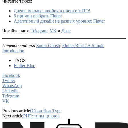
Читайте также:
Даешь меньше ошибок в проектах ПО!
5 причин выбрать Flutter
Адаптивный дизайн на разных уровнях Flutter
Читайте нас в
Telegram
,
VK
и
Дзен
Перевод статьи
Sumit Ghosh
:
Flutter Blocs: A Simple
Introduction
TAGS
Flutter Bloc
Facebook
Twitter
WhatsApp
Linkedin
Telegram
VK
Previous article
Обзор ReacType
Next article
PHP: типы циклов