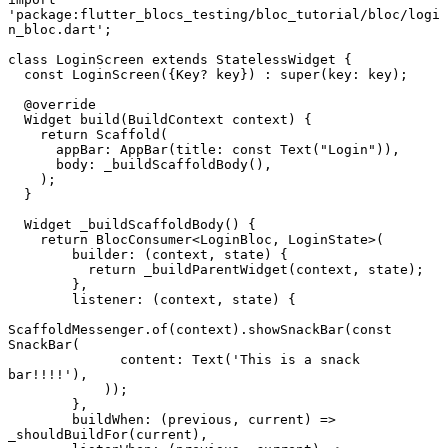
'package:flutter_blocs_testing/bloc_tutorial/bloc/logi
n_bloc.dart';
class LoginScreen extends StatelessWidget {
  const LoginScreen({Key? key}) : super(key: key);
  @override
  Widget build(BuildContext context) {
    return Scaffold(
      appBar: AppBar(title: const Text("Login")),
      body: _buildScaffoldBody(),
    );
  }
  Widget _buildScaffoldBody() {
    return BlocConsumer<LoginBloc, LoginState>(
        builder: (context, state) {
          return _buildParentWidget(context, state);
        },
        listener: (context, state) {
ScaffoldMessenger.of(context).showSnackBar(const 
SnackBar(
              content: Text('This is a snack 
bar!!!!'),
            ));
        },
        buildWhen: (previous, current) => 
_shouldBuildFor(current),