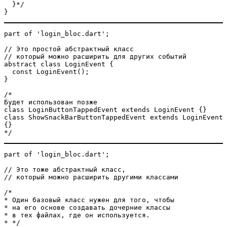
  }*/
}
part of 'login_bloc.dart';
// Это простой абстрактный класс 
// который можно расширить для других событий 
abstract class LoginEvent {
  const LoginEvent();
}
/*
Будет использован позже
class LoginButtonTappedEvent extends LoginEvent {}
class ShowSnackBarButtonTappedEvent extends LoginEvent 
{}
*/
part of 'login_bloc.dart';
// Это тоже абстрактный класс,
// который можно расширить другими классами 
/*
* Один базовый класс нужен для того, чтобы
* на его основе создавать дочерние классы
* в тех файлах, где он используется.
* */