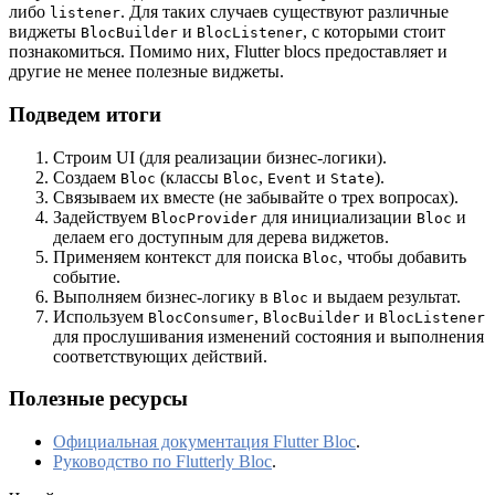
либо
. Для таких случаев существуют различные
listener
виджеты
и
, с которыми стоит
BlocBuilder
BlocListener
познакомиться. Помимо них, Flutter blocs предоставляет и
другие не менее полезные виджеты.
Подведем итоги
Строим UI (для реализации бизнес-логики).
Создаем
(классы
,
и
).
Bloc
Bloc
Event
State
Связываем их вместе (не забывайте о трех вопросах).
Задействуем
для инициализации
и
BlocProvider
Bloc
делаем его доступным для дерева виджетов.
Применяем контекст для поиска
, чтобы добавить
Bloc
событие.
Выполняем бизнес-логику в
и выдаем результат.
Bloc
Используем
,
и
BlocConsumer
BlocBuilder
BlocListener
для прослушивания изменений состояния и выполнения
соответствующих действий.
Полезные ресурсы
Официальная документация Flutter Bloc
.
Руководство по Flutterly Bloc
.