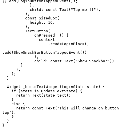
().add(LoginButtonTappedEvent());
            },
            child: const Text("Tap me!!!"),
          ),
          const SizedBox(
            height: 16,
          ),
          TextButton(
              onPressed: () {
                context
                    .read<LoginBloc>()
.add(ShowSnackBarButtonTappedEvent());
              },
              child: const Text("Show Snackbar"))
        ],
      ),
    );
  }
  Widget _buildTextWidget(LoginState state) {
    if (state is UpdateTextState) {
      return Text(state.text);
    }
    else {
      return const Text("This will change on button 
tap");
    }
  }
}