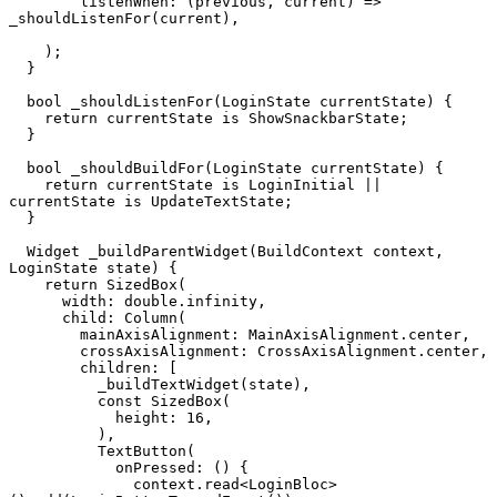
        listenWhen: (previous, current) => 
_shouldListenFor(current),
    );
  }
  bool _shouldListenFor(LoginState currentState) {
    return currentState is ShowSnackbarState;
  }
  bool _shouldBuildFor(LoginState currentState) {
    return currentState is LoginInitial || 
currentState is UpdateTextState;
  }
  Widget _buildParentWidget(BuildContext context, 
LoginState state) {
    return SizedBox(
      width: double.infinity,
      child: Column(
        mainAxisAlignment: MainAxisAlignment.center,
        crossAxisAlignment: CrossAxisAlignment.center,
        children: [
          _buildTextWidget(state),
          const SizedBox(
            height: 16,
          ),
          TextButton(
            onPressed: () {
              context.read<LoginBloc>