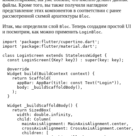
файлы. Кроме того, вы также получили наглядное
представление этих компонентов в соответствии с ранее
рассмотренной схемой архитектуры
.
Bloc
Итак, мы определили слой
. Теперь создадим простой UI
Bloc
и посмотрим, как можно применить
.
LoginBloc
import 'package:flutter/cupertino.dart';
import 'package:flutter/material.dart';
class LoginScreen extends StatelessWidget {
  const LoginScreen({Key? key}) : super(key: key);
  @override
  Widget build(BuildContext context) {
    return Scaffold(
      appBar: AppBar(title: const Text("Login")),
      body: _buildScaffoldBody(),
    );
  }
  Widget _buildScaffoldBody() {
    return SizedBox(
      width: double.infinity,
      child: Column(
        mainAxisAlignment: MainAxisAlignment.center,
        crossAxisAlignment: CrossAxisAlignment.center,
        children: [