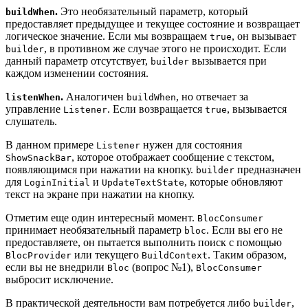
.
Это необязательный параметр, который
buildWhen
предоставляет предыдущее и текущее состояние и возвращает
логическое значение. Если мы возвращаем
, он вызывает
true
, в противном же случае этого не происходит. Если
builder
данный параметр отсутствует,
вызывается при
builder
каждом изменении состояния.
.
Аналогичен
, но отвечает за
listenWhen
buildWhen
управление
. Если возвращается
, вызывается
Listener
true
слушатель.
В данном примере
нужен для состояния
Listener
, которое отображает сообщение с текстом,
ShowSnackBar
появляющимся при нажатии на кнопку.
предназначен
builder
для
и
, которые обновляют
LoginInitial
UpdateTextState
текст на экране при нажатии на кнопку.
Отметим еще один интересный момент.
BlocConsumer
принимает необязательный параметр
. Если вы его не
bloc
предоставляете, он пытается выполнить поиск с помощью
или текущего
. Таким образом,
BlocProvider
BuildContext
если вы не внедрили
(вопрос №1),
Bloc
BlocConsumer
выбросит исключение.
В практической деятельности вам потребуется либо
,
builder