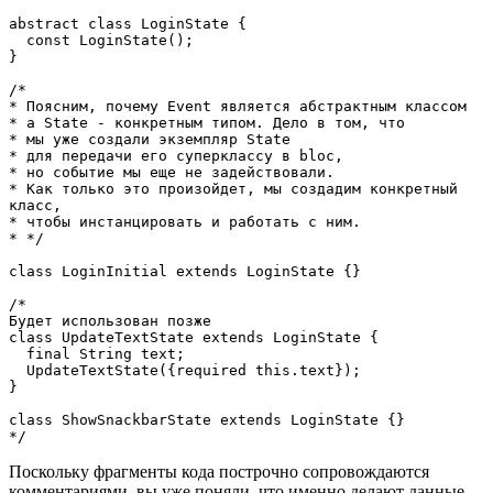
abstract class LoginState {
  const LoginState();
}
/*
* Поясним, почему Event является абстрактным классом 
* а State - конкретным типом. Дело в том, что
* мы уже создали экземпляр State
* для передачи его суперклассу в bloc,
* но событие мы еще не задействовали. 
* Как только это произойдет, мы создадим конкретный 
класс,
* чтобы инстанцировать и работать с ним. 
* */
class LoginInitial extends LoginState {}
/*
Будет использован позже
class UpdateTextState extends LoginState {
  final String text;
  UpdateTextState({required this.text});
}
class ShowSnackbarState extends LoginState {}
*/
Поскольку фрагменты кода построчно сопровождаются
комментариями, вы уже поняли, что именно делают данные