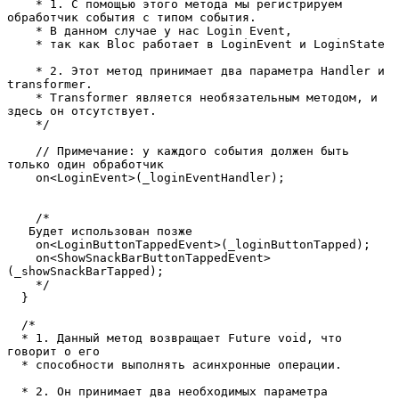
    * 1. С помощью этого метода мы регистрируем 
обработчик события с типом события.
    * В данном случае у нас Login Event,
    * так как Bloc работает в LoginEvent и LoginState
    * 2. Этот метод принимает два параметра Handler и 
transformer.
    * Transformer является необязательным методом, и 
здесь он отсутствует. 
    */
    // Примечание: у каждого события должен быть 
только один обработчик 
    on<LoginEvent>(_loginEventHandler);
    /*
   Будет использован позже
    on<LoginButtonTappedEvent>(_loginButtonTapped);
    on<ShowSnackBarButtonTappedEvent>
(_showSnackBarTapped);
    */
  }
  /*
  * 1. Данный метод возвращает Future void, что 
говорит о его
  * способности выполнять асинхронные операции.
  * 2. Он принимает два необходимых параметра 