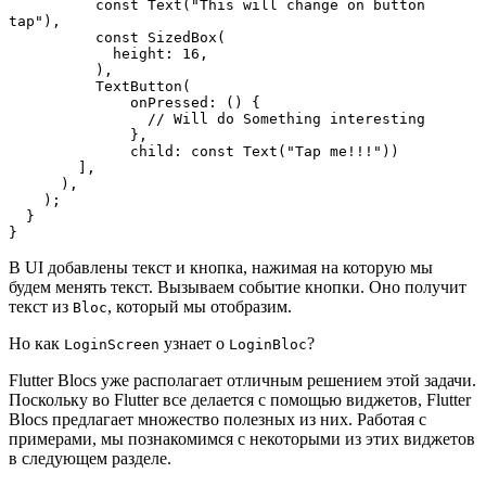
          const Text("This will change on button 
tap"),
          const SizedBox(
            height: 16,
          ),
          TextButton(
              onPressed: () {
                // Will do Something interesting
              },
              child: const Text("Tap me!!!"))
        ],
      ),
    );
  }
}
В UI добавлены текст и кнопка, нажимая на которую мы
будем менять текст. Вызываем событие кнопки. Оно получит
текст из
, который мы отобразим.
Bloc
Но как
узнает о
?
LoginScreen
LoginBloc
Flutter Blocs уже располагает отличным решением этой задачи.
Поскольку во Flutter все делается с помощью виджетов, Flutter
Blocs предлагает множество полезных из них. Работая с
примерами, мы познакомимся с некоторыми из этих виджетов
в следующем разделе.