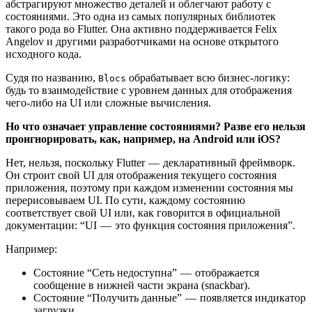
абстрагируют множество деталей и облегчают работу с
состояниями. Это одна из самых популярных библиотек
такого рода во Flutter. Она активно поддерживается Felix
Angelov и другими разработчиками на основе открытого
исходного кода.
Судя по названию,
обрабатывает всю бизнес-логику:
Blocs
будь то взаимодействие с уровнем данных для отображения
чего-либо на UI или сложные вычисления.
Но что означает управление состояниями? Разве его нельзя
проигнорировать, как, например, на Android или iOS?
Нет, нельзя, поскольку Flutter — декларативный фреймворк.
Он строит свой UI для отображения текущего состояния
приложения, поэтому при каждом изменении состояния мы
перерисовываем UI. По сути, каждому состоянию
соответствует свой UI или, как говорится в официальной
документации: “UI — это функция состояния приложения”.
Например:
Состояние “Сеть недоступна” — отображается
сообщение в нижней части экрана (snackbar).
Состояние “Получить данные” — появляется индикатор
загрузки.