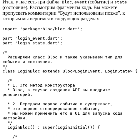
Итак, у нас есть три файла:
,
(событие) и
Bloc
event
state
(состояние). Рассмотрим фрагменты кода. Вы можете
пропускать комментарии “Будут использованы позже”, к
которым мы вернемся в следующих разделах.
import 'package:bloc/bloc.dart';
part 'login_event.dart';
part 'login_state.dart';
/*
  Расширяем класс Bloc и также указываем тип для 
события и состояния. 
*/
class LoginBloc extends Bloc<LoginEvent, LoginState> {
  /*
  * 1. Это метод конструктора 
  * Bloc, в случае создания API вы внедрите 
репозиторий. 
  * 2. Передаем первое событие в суперкласс, 
  * это первое сгенерированное событие,
  * мы можем применить его в UI для запуска кода 
настройки.
  */
  LoginBloc() : super(LoginInitial()) {
    /*