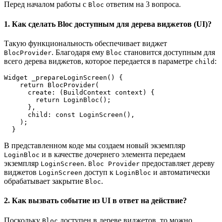
Перед началом работы с
ответим на 3 вопроса.
Bloc
1. Как сделать Bloc доступным для дерева виджетов (UI)?
Такую функциональность обеспечивает виджет
. Благодаря ему
становится доступным для
BlocProvider
Bloc
всего дерева виджетов, которое передается в параметре
:
child
Widget _prepareLoginScreen() {
    return BlocProvider(
      create: (BuildContext context) {
        return LoginBloc();
      },
      child: const LoginScreen(),
    );
  }
В представленном коде мы создаем новый экземпляр
и в качестве дочернего элемента передаем
LoginBloc
экземпляр
.
предоставляет дереву
LoginScreen
Bloc Provider
виджетов
доступ к
и автоматически
LoginScreen
LoginBloc
обрабатывает закрытие
.
Bloc
2. Как вызвать событие из UI в ответ на действие?
Поскольку
доступен в дереве виджетов, то можно
Bloc