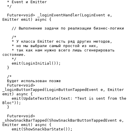
  * Event и Emitter
  */
  Future<void> _loginEventHandler(LoginEvent e, 
Emitter emit) async {
    // Выполнение задачи по реализации бизнес-логики 
    /*
    * У класса Emitter есть ряд других методов, 
    * но мы выбрали самый простой из них, 
    * так как нам нужно всего лишь сгенерировать 
состояние. 
    */
    emit(LoginInitial());
  }
  /*
  Будет использован позже
  Future<void> 
_loginButtonTapped(LoginButtonTappedEvent e, Emitter 
emit) async {
    emit(UpdateTextState(text: "Text is sent from the 
Bloc"));
  }
  Future<void> 
_showSnackBarTapped(ShowSnackBarButtonTappedEvent e, 
Emitter emit) async {
    emit(ShowSnackbarState());