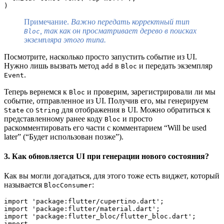
)
Примечание.
Важно передать корректный тип
, так как он просматривает дерево в поисках
Bloc
экземпляра этого типа.
Посмотрите, насколько просто запустить событие из UI.
Нужно лишь вызвать метод
в
и передать экземпляр
add
Bloc
.
Event
Теперь вернемся к
и проверим, зарегистрировали ли мы
Bloc
событие, отправленное из UI. Получив его, мы генерируем
со
для отображения в UI. Можно обратиться к
State
String
представленному ранее коду
и просто
Bloc
раскомментировать его части с комментарием “Will be used
later” (“Будет использован позже”).
3. Как обновляется UI при генерации нового состояния?
Как вы могли догадаться, для этого тоже есть виджет, который
называется
:
BlocConsumer
import 'package:flutter/cupertino.dart';
import 'package:flutter/material.dart';
import 'package:flutter_bloc/flutter_bloc.dart';
import 