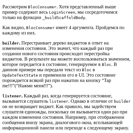
Рассмотрим
. Хотя представленный выше
BlocConsumer
пример содержит весь
, мы сосредоточимся
LoginScreen
только на функции
.
_buildScaffoldBody
Как видно,
имеет 4 аргумента. Пройдемся по
BlocConsumer
каждому из них.
.
Перестраивает дерево виджетов в ответ на
builder
изменения состояния. Это значит, что каждый раз при
создании нового состояния происходит перестройка
виджетов. В результате вы можете воспользоваться значением,
которое передается в состояние, генерируемое в
. В
Bloc
данном примере мы передали текст из
в
Bloc
и применили его в UI. Это состояние
UpdateTextState
порождается всякий раз при нажатии на кнопку “Tap
me!!!”(“Нажми меня!!!”).
.
Каждый раз, когда генерируется состояние,
listener
вызывается слушатель
. Однако в отличие от
listener
builder
он не возвращает виджет. Как правило, мы задействуем
слушателя единожды, поскольку он вызывается один раз при
каждом изменении состояния. Например, при отображении
сообщения внизу экрана, диалогового окна, всплывающей
информационной панели или переходе к следующему экрану.