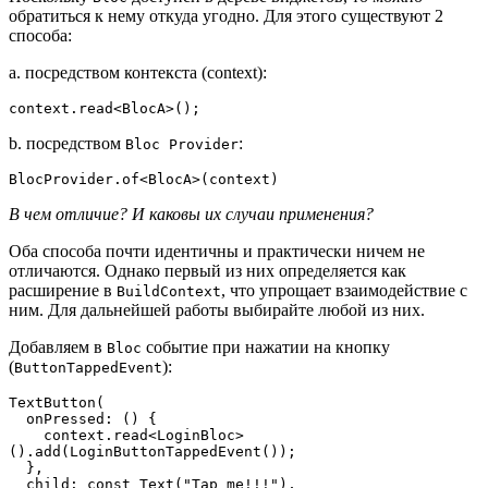
обратиться к нему откуда угодно. Для этого существуют 2
способа:
a. посредством контекста (context):
context.read<BlocA>();
b. посредством
:
Bloc Provider
BlocProvider.of<BlocA>(context)
В чем отличие? И каковы их случаи применения?
Оба способа почти идентичны и практически ничем не
отличаются. Однако первый из них определяется как
расширение в
, что упрощает взаимодействие с
BuildContext
ним. Для дальнейшей работы выбирайте любой из них.
Добавляем в
событие при нажатии на кнопку
Bloc
(
):
ButtonTappedEvent
TextButton(
  onPressed: () {
    context.read<LoginBloc>
().add(LoginButtonTappedEvent());
  },
  child: const Text("Tap me!!!"),