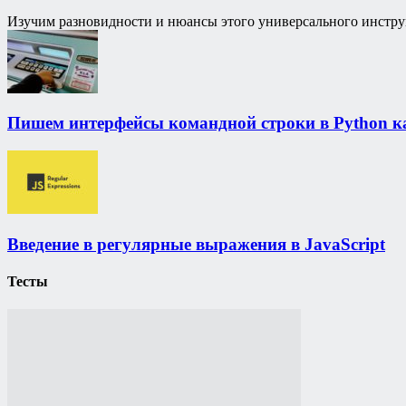
Изучим разновидности и нюансы этого универсального инстр
Пишем интерфейсы командной строки в Python к
Введение в регулярные выражения в JavaScript
Тесты