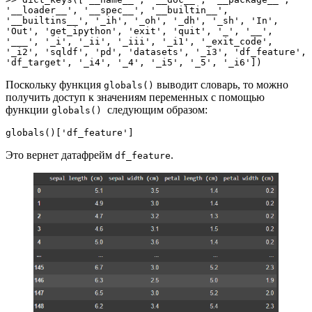
'__loader__', '__spec__', '__builtin__', 
'__builtins__', '_ih', '_oh', '_dh', '_sh', 'In', 
'Out', 'get_ipython', 'exit', 'quit', '_', '__', 
'___', '_i', '_ii', '_iii', '_i1', '_exit_code', 
'_i2', 'sqldf', 'pd', 'datasets', '_i3', 'df_feature', 
'df_target', '_i4', '_4', '_i5', '_5', '_i6'])
Поскольку функция
выводит словарь, то можно
globals()
получить доступ к значениям переменных с помощью
функции
следующим образом:
globals()
globals()['df_feature']
Это вернет датафрейм
.
df_feature