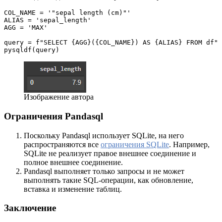
COL_NAME = '"sepal length (cm)"'

ALIAS = 'sepal_length'

AGG = 'MAX'

query = f"SELECT {AGG}({COL_NAME}) AS {ALIAS} FROM df"

pysqldf(query)
Изображение автора
Ограничения Pandasql
Поскольку Pandasql использует SQLite, на него
распространяются все
ограничения SQLite
. Например,
SQLite не реализует правое внешнее соединение и
полное внешнее соединение.
Pandasql выполняет только запросы и не может
выполнять такие SQL-операции, как обновление,
вставка и изменение таблиц.
Заключение