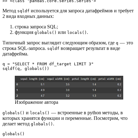
>> <class 'pandas.core.series.Series'>
Метод
используется для запроса датафреймов и требует
sqldf
2 вида входных данных:
строка запроса SQL;
функция
или
.
globals()
locals()
Типичный запрос выглядит следующим образом, где
— это
q
строка SQL-запроса.
возвращает результат в виде
sqldf
датафрейма.
q = "SELECT * FROM df_target LIMIT 3"
sqldf(q, globals())
Изображение автора
и
— встроенные в python методы, в
globals()
locals()
которых хранятся функции и переменные. Посмотрим, что
делает метод
.
globals()
globals()