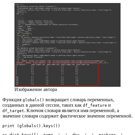
Изображение автора
Функция
возвращает словарь переменных,
globals()
созданных в данной сессии, таких как
и
df_feature
. Ключом словаря является имя переменной, а
df_target
значение словаря содержит фактическое значение переменной.
print (globals().keys())

>> dict_keys(['__name__', '__doc__', '__package__', 