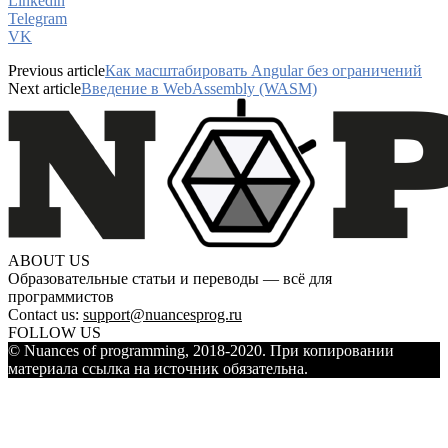
Linkedin
Telegram
VK
Previous article
Как масштабировать Angular без ограничений
Next article
Введение в WebAssembly (WASM)
ABOUT US
Образовательные статьи и переводы — всё для
программистов
Contact us:
support@nuancesprog.ru
FOLLOW US
© Nuances of programming, 2018-2020. При копировании
материала ссылка на источник обязательна.