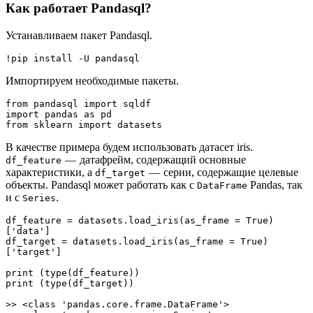
Как работает Pandasql?
Устанавливаем пакет Pandasql.
!pip install -U pandasql
Импортируем необходимые пакеты.
from pandasql import sqldf
import pandas as pd
from sklearn import datasets
В качестве примера будем использовать датасет iris.
— датафрейм, содержащий основные
df_feature
характеристики, а
— серии, содержащие целевые
df_target
объекты. Pandasql может работать как с
Pandas, так
DataFrame
и с
.
Series
df_feature = datasets.load_iris(as_frame = True)
['data']

df_target = datasets.load_iris(as_frame = True)
['target']

print (type(df_feature))

print (type(df_target))

>> <class 'pandas.core.frame.DataFrame'>
