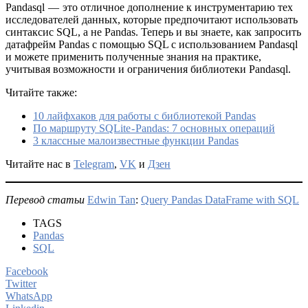
Pandasql — это отличное дополнение к инструментарию тех
исследователей данных, которые предпочитают использовать
синтаксис SQL, а не Pandas. Теперь и вы знаете, как запросить
датафрейм Pandas с помощью SQL с использованием Pandasql
и можете применить полученные знания на практике,
учитывая возможности и ограничения библиотеки Pandasql.
Читайте также:
10 лайфхаков для работы с библиотекой Pandas
По маршруту SQLite - Pandas: 7 основных операций
3 классные малоизвестные функции Pandas
Читайте нас в
Telegram
,
VK
и
Дзен
Перевод статьи
Edwin Tan
:
Query Pandas DataFrame with SQL
TAGS
Pandas
SQL
Facebook
Twitter
WhatsApp