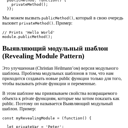
  publicMethod: function() {

    privateMethod();

  }};
Мы можем вызвать
, который в свою очередь
publicMethod()
вызовет
. Пример:
privateMethod()
// Prints 'Hello World'

module.publicMethod();
Выявляющий модульный шаблон
(
Revealing Module Pattern
)
Это улучшенная (Christian Heilmann’ом) версия модульного
шаблона. Проблема модульных шаблонов в том, что нам
приходится создавать новые public функции только для того,
чтобы вызывать private функции и переменные.
В этом шаблоне мы привязываем свойства возвращаемого
объекта к private функциям, которые мы хотим показать как
public. Поэтому он называется Выявляющий модульный
шаблон. Пример:
const myRevealingModule = (function() {

  let privateVar = 'Peter';
