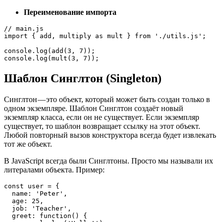
Переименование импорта
// main.js

import { add, multiply as mult } from './utils.js';

console.log(add(3, 7));

console.log(mult(3, 7));
Шаблон Синглтон (Singleton)
Синглтон — это объект, который может быть создан только в
одном экземпляре. Шаблон Синглтон создаёт новый
экземпляр класса, если он не существует. Если экземпляр
существует, то шаблон возвращает ссылку на этот объект.
Любой повторный вызов конструктора всегда будет извлекать
тот же объект.
В JavaScript всегда были Синглтоны. Просто мы называли их
литералами объекта. Пример:
const user = {

  name: 'Peter',

  age: 25,

  job: 'Teacher',

  greet: function() {
