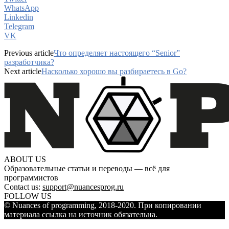
WhatsApp
Linkedin
Telegram
VK
Previous article
Что определяет настоящего “Senior”
разработчика?
Next article
Насколько хорошо вы разбираетесь в Go?
ABOUT US
Образовательные статьи и переводы — всё для
программистов
Contact us:
support@nuancesprog.ru
FOLLOW US
© Nuances of programming, 2018-2020. При копировании
материала ссылка на источник обязательна.