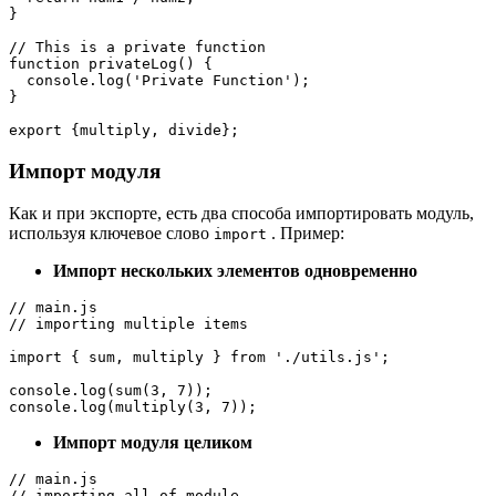
}

// This is a private function

function privateLog() {

  console.log('Private Function');

}

export {multiply, divide};
Импорт модуля
Как и при экспорте, есть два способа импортировать модуль,
используя ключевое слово
. Пример:
import
Импорт нескольких элементов одновременно
// main.js

// importing multiple items

import { sum, multiply } from './utils.js';

console.log(sum(3, 7));

console.log(multiply(3, 7));
Импорт модуля целиком
// main.js

// importing all of module
