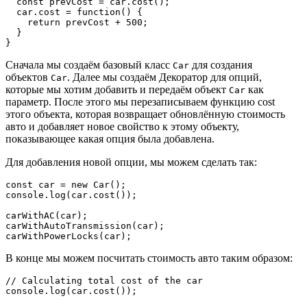
  const prevCost = car.cost();

  car.cost = function() {

    return prevCost + 500;

  }

}
Сначала мы создаём базовый класс
для создания
Car
объектов
. Далее мы создаём Декоратор для опций,
Car
которые мы хотим добавить и передаём объект
как
Car
параметр. После этого мы перезаписываем функцию cost
этого объекта, которая возвращает обновлённую стоимость
авто и добавляет новое свойство к этому объекту,
показывающее какая опция была добавлена.
Для добавления новой опции, мы можем сделать так:
const car = new Car();

console.log(car.cost());

carWithAC(car);

carWithAutoTransmission(car);

carWithPowerLocks(car);
В конце мы можем посчитать стоимость авто таким образом:
// Calculating total cost of the car

console.log(car.cost());