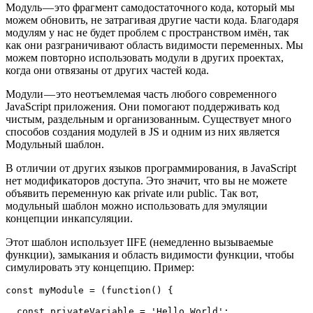
Модуль — это фрагмент самодостаточного кода, который мы
можем обновить, не затрагивая другие части кода. Благодаря
модулям у нас не будет проблем с пространством имён, так
как они разграничивают область видимости переменных. Мы
можем повторно использовать модули в других проектах,
когда они отвязаны от других частей кода.
Модули — это неотъемлемая часть любого современного
JavaScript приложения. Они помогают поддерживать код
чистым, раздельным и организованным. Существует много
способов создания модулей в JS и одним из них является
Модульный шаблон.
В отличии от других языков программирования, в JavaScript
нет модификаторов доступа. Это значит, что вы не можете
объявить переменную как private или public. Так вот,
модульный шаблон можно использовать для эмуляции
концепции инкапсуляции.
Этот шаблон использует IIFE (немедленно вызываемые
функции), замыкания и область видимости функции, чтобы
симулировать эту концепцию. Пример:
const myModule = (function() {

  const privateVariable = 'Hello World';
