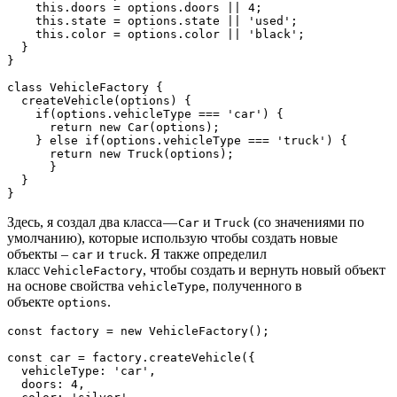
    this.doors = options.doors || 4;

    this.state = options.state || 'used';

    this.color = options.color || 'black';

  }

}

class VehicleFactory {

  createVehicle(options) {

    if(options.vehicleType === 'car') {

      return new Car(options);

    } else if(options.vehicleType === 'truck') {

      return new Truck(options);

      }

  }

}
Здесь, я создал два класса —
и
(со значениями по
Car
Truck
умолчанию), которые использую чтобы создать новые
объекты –
и
. Я также определил
car
truck
класс
, чтобы создать и вернуть новый объект
VehicleFactory
на основе свойства
, полученного в
vehicleType
объекте
.
options
const factory = new VehicleFactory();

const car = factory.createVehicle({

  vehicleType: 'car',

  doors: 4,
