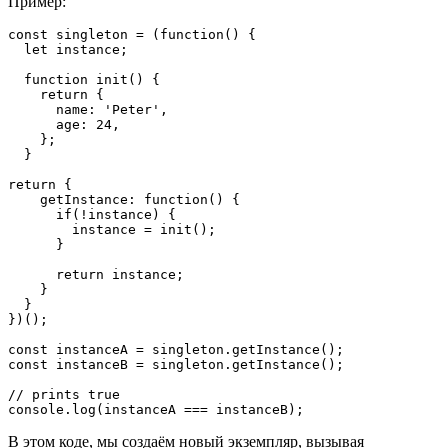
Пример:
const singleton = (function() {

  let instance;

  function init() {

    return {

      name: 'Peter',

      age: 24,

    };

  }

return {

    getInstance: function() {

      if(!instance) {

        instance = init();

      }

      return instance;

    }

  }

})();

const instanceA = singleton.getInstance();

const instanceB = singleton.getInstance();

// prints true

console.log(instanceA === instanceB);
В этом коде, мы создаём новый экземпляр, вызывая