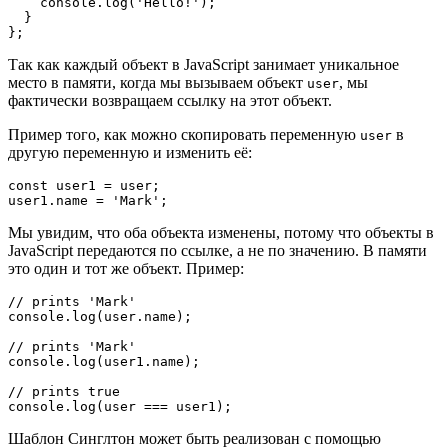
    console.log('Hello!');

  }

};
Так как каждый объект в JavaScript занимает уникальное
место в памяти, когда мы вызываем объект
, мы
user
фактически возвращаем ссылку на этот объект.
Пример того, как можно скопировать переменную
в
user
другую переменную и изменить её:
const user1 = user;

user1.name = 'Mark';
Мы увидим, что оба объекта изменены, потому что объекты в
JavaScript передаются по ссылке, а не по значению. В памяти
это один и тот же объект. Пример:
// prints 'Mark'

console.log(user.name);

// prints 'Mark'

console.log(user1.name);

// prints true

console.log(user === user1);
Шаблон Синглтон может быть реализован с помощью