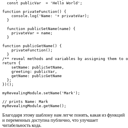
  const publicVar  = 'Hello World';

function privateFunction() {

    console.log('Name: '+ privateVar);

  }

  function publicSetName(name) {

    privateVar = name;

  }

function publicGetName() {

    privateFunction();

  }

/** reveal methods and variables by assigning them to o
return {

    setName: publicSetName,

    greeting: publicVar,

    getName: publicGetName

  };

})();

myRevealingModule.setName('Mark');

// prints Name: Mark

myRevealingModule.getName();
Благодаря этому шаблону нам легче понять, какая из функций
и переменных доступна публично, что улучшает
читабельность кода.