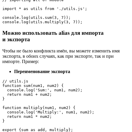
import * as utils from './utils.js';

console.log(utils.sum(3, 7));

console.log(utils.multiply(3, 7));
Можно использовать alias для импорта
и экспорта
Чтобы не было конфликта имён, вы можете изменить имя
экспорта, в обоих случаях, как при экспорте, так и при
импорте. Пример:
Переименование экспорта
// utils.js

function sum(num1, num2) {

  console.log('Sum:', num1, num2);

  return num1 + num2;

}

function multiply(num1, num2) {

  console.log('Multiply:', num1, num2);

  return num1 * num2;

}

export {sum as add, multiply};