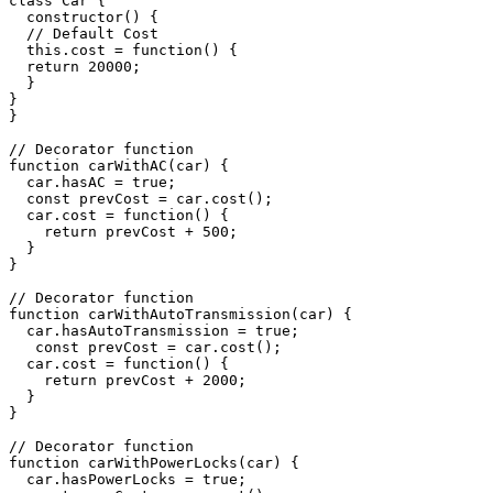
class Car {

  constructor() {

  // Default Cost

  this.cost = function() {

  return 20000;

  }

}

}

// Decorator function

function carWithAC(car) {

  car.hasAC = true;

  const prevCost = car.cost();

  car.cost = function() {

    return prevCost + 500;

  }

}

// Decorator function

function carWithAutoTransmission(car) {

  car.hasAutoTransmission = true;

   const prevCost = car.cost();

  car.cost = function() {

    return prevCost + 2000;

  }

}

// Decorator function

function carWithPowerLocks(car) {

  car.hasPowerLocks = true;
