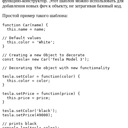
функцию-конструктор. Этот шаблон можно использовать для
добавления новых фич к объекту, не затрагивая базовый код.
Простой пример такого шаблона:
function Car(name) {

  this.name = name;

// Default values

  this.color = 'White';

}

// Creating a new Object to decorate

const tesla= new Car('Tesla Model 3');

// Decorating the object with new functionality

tesla.setColor = function(color) {

  this.color = color;

}

tesla.setPrice = function(price) {

  this.price = price;

}

tesla.setColor('black');

tesla.setPrice(49000);

// prints black

console.log(tesla.color);