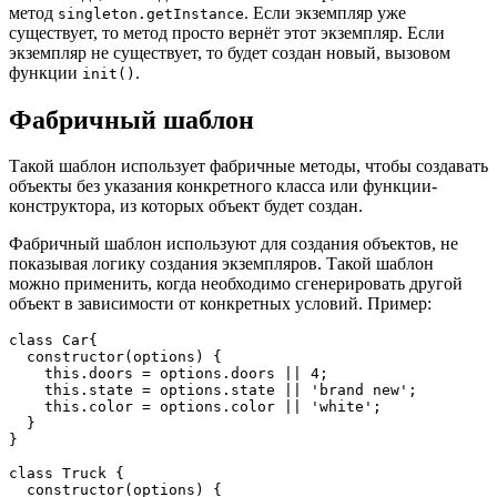
метод
. Если экземпляр уже
singleton.getInstance
существует, то метод просто вернёт этот экземпляр. Если
экземпляр не существует, то будет создан новый, вызовом
функции
.
init()
Фабричный шаблон
Такой шаблон использует фабричные методы, чтобы создавать
объекты без указания конкретного класса или функции-
конструктора, из которых объект будет создан.
Фабричный шаблон используют для создания объектов, не
показывая логику создания экземпляров. Такой шаблон
можно применить, когда необходимо сгенерировать другой
объект в зависимости от конкретных условий. Пример:
class Car{

  constructor(options) {

    this.doors = options.doors || 4;

    this.state = options.state || 'brand new';

    this.color = options.color || 'white';

  }

}

class Truck {

  constructor(options) {
