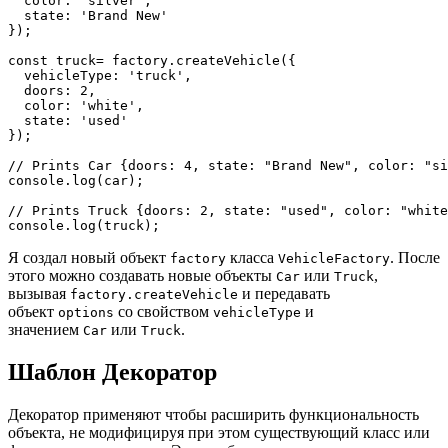
  color: 'silver',

  state: 'Brand New'

});

const truck= factory.createVehicle({

  vehicleType: 'truck',

  doors: 2,

  color: 'white',

  state: 'used'

});

// Prints Car {doors: 4, state: "Brand New", color: "si
console.log(car);

// Prints Truck {doors: 2, state: "used", color: "white
console.log(truck);
Я создал новый объект
класса
. После
factory
VehicleFactory
этого можно создавать новые объекты
или
,
Car
Truck
вызывая
и передавать
factory.createVehicle
объект
со свойством
и
options
vehicleType
значением
или
.
Car
Truck
Шаблон Декоратор
Декоратор применяют чтобы расширить функциональность
объекта, не модифицируя при этом существующий класс или