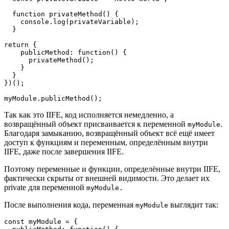
  function privateMethod() {

    console.log(privateVariable);

  }

return {

    publicMethod: function() {

      privateMethod();

    }

  }

})();

myModule.publicMethod();
Так как это IIFE, код исполняется немедленно, а
возвращённый объект присваивается к переменной
.
myModule
Благодаря замыканию, возвращённый объект всё ещё имеет
доступ к функциям и переменным, определённым внутри
IIFE, даже после завершения IIFE.
Поэтому переменные и функции, определённые внутри IIFE,
фактически скрыты от внешней видимости. Это делает их
private для переменной
myModule.
После выполнения кода, переменная
выглядит так:
myModule
const myModule = {
