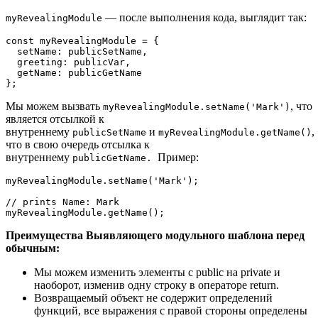
― после выполнения кода, выглядит так:
myRevealingModule
const myRevealingModule = {

  setName: publicSetName,

  greeting: publicVar,

  getName: publicGetName

};
Мы можем вызвать
, что
myRevealingModule.setName('Mark')
является отсылкой к
внутреннему
и
,
publicSetName
myRevealingModule.getName()
что в свою очередь отсылка к
внутреннему
Пример:
publicGetName.
myRevealingModule.setName('Mark');

// prints Name: Mark

myRevealingModule.getName();
Преимущества Выявляющего модульного шаблона перед
обычным:
Мы можем изменить элементы с public на private и
наоборот, изменив одну строку в операторе return.
Возвращаемый объект не содержит определений
функций, все выражения с правой стороны определены