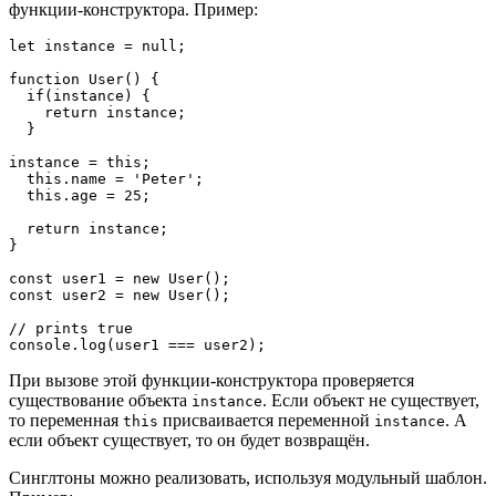
функции-конструктора. Пример:
let instance = null;

function User() {

  if(instance) {

    return instance;

  }

instance = this;

  this.name = 'Peter';

  this.age = 25;

  return instance;

}

const user1 = new User();

const user2 = new User();

// prints true

console.log(user1 === user2);
При вызове этой функции-конструктора проверяется
существование объекта
. Если объект не существует,
instance
то переменная
присваивается переменной
. А
this
instance
если объект существует, то он будет возвращён.
Синглтоны можно реализовать, используя модульный шаблон.