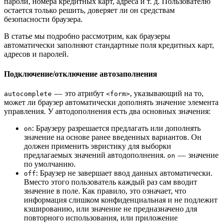
пароли, номера кредитных карт, адреса и т. д. Пользователю
остается только решить, доверяет ли он средствам
безопасности браузера.
В статье мы подробно рассмотрим, как браузеры
автоматически заполняют стандартные поля кредитных карт,
адресов и паролей.
Подключение/отключение автозаполнения
— это атрибут
, указывающий на то,
autocomplete
<form>
может ли браузер автоматически дополнять значение элемента
управления. У автодополнения есть два основных значения:
: Браузеру разрешается предлагать или дополнять
on
значение на основе ранее введенных вариантов. Он
должен применить эвристику для выборки
предлагаемых значений автодополнения.
— значение
on
по умолчанию.
: Браузер не завершает ввод данных автоматически.
off
Вместо этого пользователь каждый раз сам вводит
значение в поле. Как правило, это означает, что
информация слишком конфиденциальная и не подлежит
кэшированию, или значение не предназначено для
повторного использования, или приложение