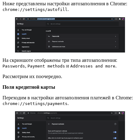
Ниже представлены настройки автозаполнения в Chrome:
.
chrome://settings/autofill
На скриншоте отображены три типа автозаполнения:
,
и
.
Passwords
Payment methods
Addresses and more
Рассмотрим их поочередно.
Поля кредитной карты
Переходим в настройки автозаполнения платежей в Chrome:
.
chrome://settings/payments