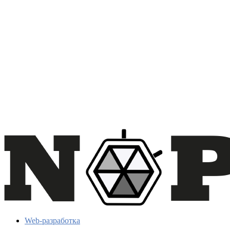
Web-разработка