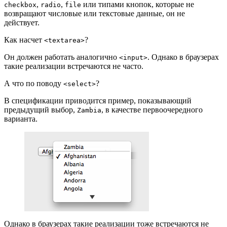
,
,
или типами кнопок, которые не
checkbox
radio
file
возвращают числовые или текстовые данные, он не
действует.
Как насчет
?
<textarea>
Он должен работать аналогично
. Однако в браузерах
<input>
такие реализации встречаются не часто.
А что по поводу
?
<select>
В спецификации приводится пример, показывающий
предыдущий выбор,
, в качестве первоочередного
Zambia
варианта.
Однако в браузерах такие реализации тоже встречаются не