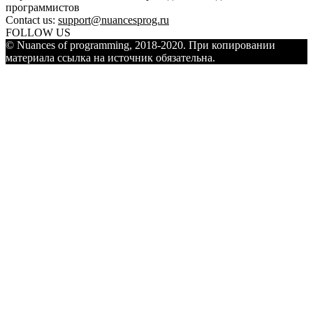
программистов
Contact us:
support@nuancesprog.ru
FOLLOW US
© Nuances of programming, 2018-2020. При копировании
материала ссылка на источник обязательна.