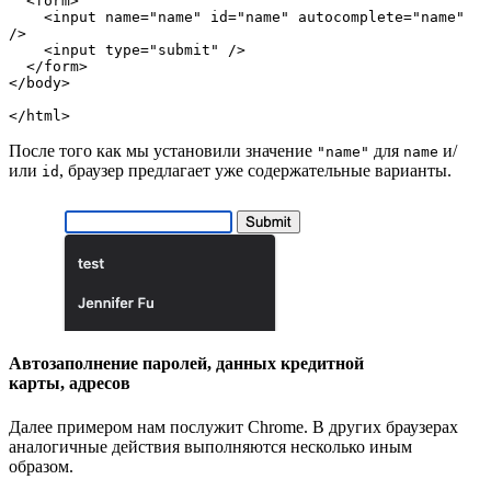
  <form>
    <input name="name" id="name" autocomplete="name" 
/>
    <input type="submit" />
  </form>
</body>
</html>
После того как мы установили значение
для
и/
"name"
name
или
, браузер предлагает уже содержательные варианты.
id
Автозаполнение паролей, данных кредитной
карты, адресов
Далее примером нам послужит Chrome. В других браузерах
аналогичные действия выполняются несколько иным
образом.