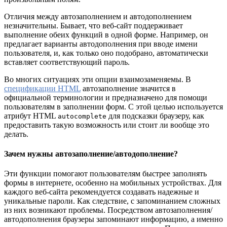
Отличия между автозаполнением и автодополнением
незначительны. Бывает, что веб-сайт поддерживает
выполнение обеих функций в одной форме. Например, он
предлагает варианты автодополнения при вводе имени
пользователя, и, как только оно подобрано, автоматически
вставляет соответствующий пароль.
Во многих ситуациях эти опции взаимозаменяемы. В
спецификации HTML
автозаполнение значится в
официальной терминологии и предназначено для помощи
пользователям в заполнении форм. С этой целью используется
атрибут HTML
для подсказки браузеру, как
autocomplete
предоставить такую возможность или стоит ли вообще это
делать.
Зачем нужны автозаполнение/автодополнение?
Эти функции помогают пользователям быстрее заполнять
формы в интернете, особенно на мобильных устройствах. Для
каждого веб-сайта рекомендуется создавать надежные и
уникальные пароли. Как следствие, с запоминанием сложных
из них возникают проблемы. Посредством автозаполнения/
автодополнения браузеры запоминают информацию, а именно