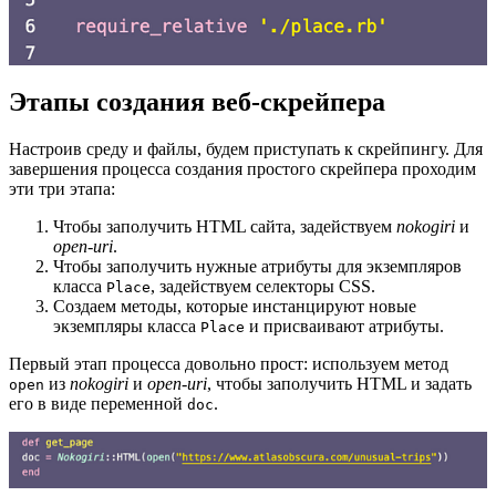
Этапы создания веб-скрейпера
Настроив среду и файлы, будем приступать к скрейпингу. Для
завершения процесса создания простого скрейпера проходим
эти три этапа:
Чтобы заполучить HTML сайта, задействуем
nokogiri
и
open-uri
.
Чтобы заполучить нужные атрибуты для экземпляров
класса
, задействуем селекторы CSS.
Place
Создаем методы, которые инстанцируют новые
экземпляры класса
и присваивают атрибуты.
Place
Первый этап процесса довольно прост: используем метод
из
nokogiri
и
open-uri
, чтобы заполучить HTML и задать
open
его в виде переменной
.
doc