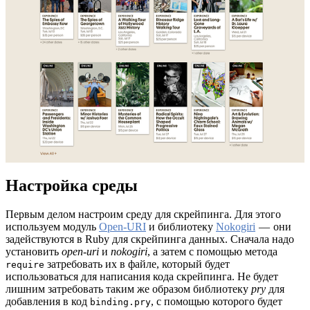
Настройка среды
Первым делом настроим среду для скрейпинга. Для этого
используем модуль
Open-URI
и библиотеку
Nokogiri
— они
задействуются в Ruby для скрейпинга данных. Сначала надо
установить
open-uri
и
nokogiri
, а затем с помощью метода
затребовать их в файле, который будет
require
использоваться для написания кода скрейпинга. Не будет
лишним затребовать таким же образом библиотеку
pry
для
добавления в код
, с помощью которого будет
binding.pry