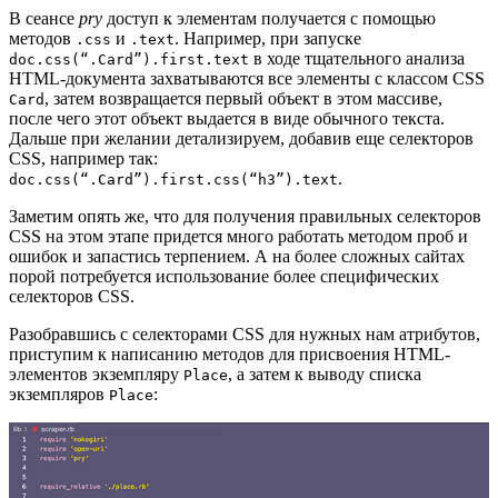
В сеансе
pry
доступ к элементам получается с помощью
методов
и
. Например, при запуске
.css
.text
в ходе тщательного анализа
doc.css(“.Card”).first.text
HTML-документа захватываются все элементы с классом CSS
, затем возвращается первый объект в этом массиве,
Card
после чего этот объект выдается в виде обычного текста.
Дальше при желании детализируем, добавив еще селекторов
CSS, например так:
.
doc.css(“.Card”).first.css(“h3”).text
Заметим опять же, что для получения правильных селекторов
CSS на этом этапе придется много работать методом проб и
ошибок и запастись терпением. А на более сложных сайтах
порой потребуется использование более специфических
селекторов CSS.
Разобравшись с селекторами CSS для нужных нам атрибутов,
приступим к написанию методов для присвоения HTML-
элементов экземпляру
, а затем к выводу списка
Place
экземпляров
:
Place