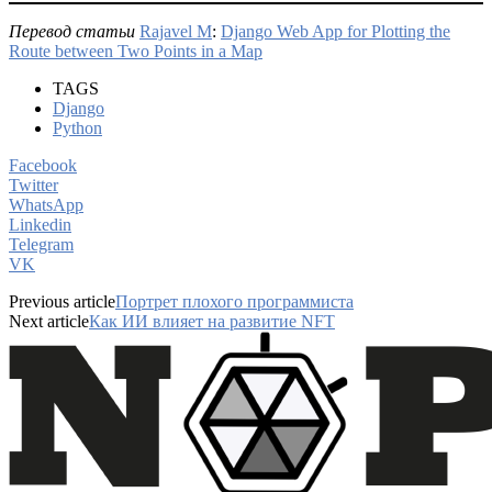
Перевод
статьи
Rajavel M
:
Django Web App for Plotting the
Route between Two Points in a Map
TAGS
Django
Python
Facebook
Twitter
WhatsApp
Linkedin
Telegram
VK
Previous article
Портрет плохого программиста
Next article
Как ИИ влияет на развитие NFT