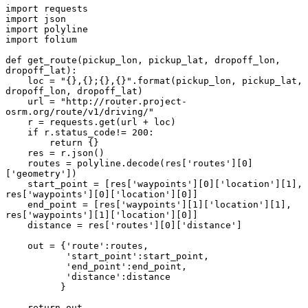
import requests

import json

import polyline

import folium

def get_route(pickup_lon, pickup_lat, dropoff_lon, 
dropoff_lat):

    loc = "{},{};{},{}".format(pickup_lon, pickup_lat, 
dropoff_lon, dropoff_lat)

    url = "http://router.project-
osrm.org/route/v1/driving/"

    r = requests.get(url + loc) 

    if r.status_code!= 200:

        return {}

    res = r.json()   

    routes = polyline.decode(res['routes'][0]
['geometry'])

    start_point = [res['waypoints'][0]['location'][1], 
res['waypoints'][0]['location'][0]]

    end_point = [res['waypoints'][1]['location'][1], 
res['waypoints'][1]['location'][0]]

    distance = res['routes'][0]['distance']

    out = {'route':routes,

           'start_point':start_point,

           'end_point':end_point,

           'distance':distance

          }

    return out