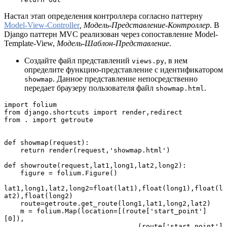
Настал этап определения контроллера согласно паттерну
Model-View-Controller
, Модель-Представление-Контроллер
. В
Django паттерн MVC реализован через сопоставление Model-
Template-View,
Модель-Шаблон-Представление
.
Создайте файл представлений
, в нем
views.py
определите функцию-представление с идентификатором
. Данное представление непосредственно
showmap
передает браузеру пользователя файл
.
showmap.html
import folium

from django.shortcuts import render,redirect

from . import getroute

def showmap(request):

    return render(request,'showmap.html')

def showroute(request,lat1,long1,lat2,long2):

    figure = folium.Figure()

lat1,long1,lat2,long2=float(lat1),float(long1),float(l
at2),float(long2)

    route=getroute.get_route(long1,lat1,long2,lat2)

    m = folium.Map(location=[(route['start_point']
[0]),

                                 (route['start_point']