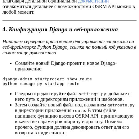
Благодаря детальной официальной
документации
ознакомиться детальнее с возможностями OSRM API можно в
любой момент.
4.
Конфигурация Django и веб-приложения
Напишем серверное приложение для управления запросами на
веб-фреймворке Python Django, ссылка на полный код указана в
самом конце руководства
Создайте новый Django-проект и новое Django-
приложение:
django-admin startproject show_route
python manage.py startapp route
Следом отредактируйте файл
: добавьте в
settings.py
него путь к директориям приложений и шаблонов.
Затем создайте новый файл под названием
getroute.py
в директории приложения
. В этом файле
route
напишите функцию вызова OSRM API, принимающую
в качестве параметров ширину и долготу. Помимо
прочего, функция должна декодировать ответ для его
возврата в виде списка.