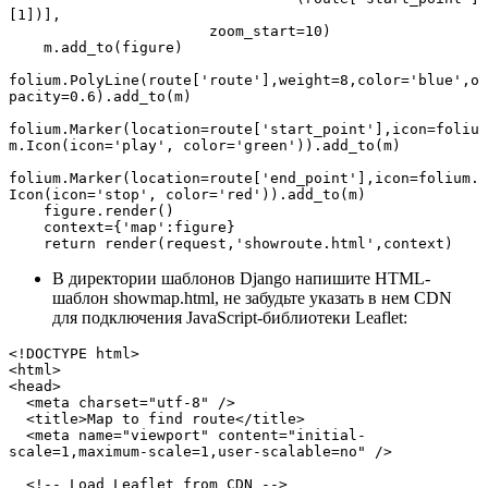
[1])], 

                       zoom_start=10)

    m.add_to(figure)

folium.PolyLine(route['route'],weight=8,color='blue',o
pacity=0.6).add_to(m)

folium.Marker(location=route['start_point'],icon=foliu
m.Icon(icon='play', color='green')).add_to(m)

folium.Marker(location=route['end_point'],icon=folium.
Icon(icon='stop', color='red')).add_to(m)

    figure.render()

    context={'map':figure}

    return render(request,'showroute.html',context)
В директории шаблонов Django напишите HTML-
шаблон showmap.html, не забудьте указать в нем CDN
для подключения JavaScript-библиотеки Leaflet:
<!DOCTYPE html>

<html>

<head>

  <meta charset="utf-8" />

  <title>Map to find route</title>

  <meta name="viewport" content="initial-
scale=1,maximum-scale=1,user-scalable=no" />

  <!-- Load Leaflet from CDN -->
