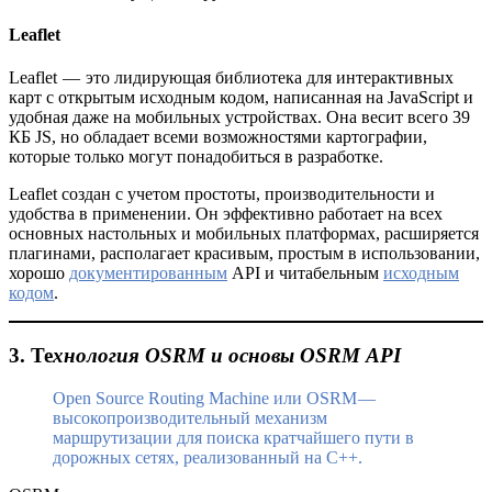
Leaflet
Leaflet — это лидирующая библиотека для интерактивных
карт с открытым исходным кодом, написанная на JavaScript и
удобная даже на мобильных устройствах. Она весит всего 39
КБ JS, но обладает всеми возможностями картографии,
которые только могут понадобиться в разработке.
Leaflet создан с учетом простоты, производительности и
удобства в применении. Он эффективно работает на всех
основных настольных и мобильных платформах, расширяется
плагинами, располагает красивым, простым в использовании,
хорошо
документированным
API и читабельным
исходным
кодом
.
3. Те
хнология OSRM и основы OSRM API
Open Source Routing Machine или OSRM —
высокопроизводительный механизм
маршрутизации для поиска кратчайшего пути в
дорожных сетях, реализованный на C++.