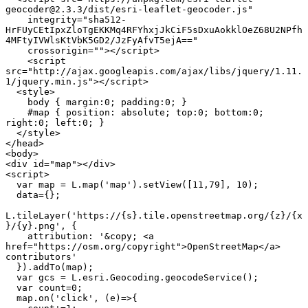
geocoder@2.3.3/dist/esri-leaflet-geocoder.js"

    integrity="sha512-
HrFUyCEtIpxZloTgEKKMq4RFYhxjJkCiF5sDxuAokklOeZ68U2NPfh
4MFtyIVWlsKtVbK5GD2/JzFyAfvT5ejA=="

    crossorigin=""></script>

    <script 
src="http://ajax.googleapis.com/ajax/libs/jquery/1.11.
1/jquery.min.js"></script>

  <style>

    body { margin:0; padding:0; }

    #map { position: absolute; top:0; bottom:0; 
right:0; left:0; }

  </style>

</head>

<body>

<div id="map"></div>

<script>

  var map = L.map('map').setView([11,79], 10);

  data={};

L.tileLayer('https://{s}.tile.openstreetmap.org/{z}/{x
}/{y}.png', {

    attribution: '&copy; <a 
href="https://osm.org/copyright">OpenStreetMap</a> 
contributors'

  }).addTo(map);

  var gcs = L.esri.Geocoding.geocodeService();

  var count=0;

  map.on('click', (e)=>{
