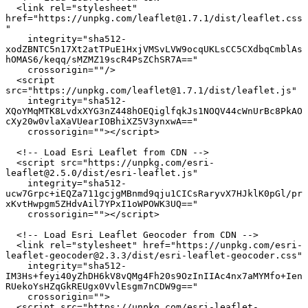
  <link rel="stylesheet" 
href="https://unpkg.com/leaflet@1.7.1/dist/leaflet.css
"

    integrity="sha512-
xodZBNTC5n17Xt2atTPuE1HxjVMSvLVW9ocqUKLsCC5CXdbqCmblAs
hOMAS6/keqq/sMZMZ19scR4PsZChSR7A=="

    crossorigin=""/>

  <script 
src="https://unpkg.com/leaflet@1.7.1/dist/leaflet.js"

    integrity="sha512-
XQoYMqMTK8LvdxXYG3nZ448hOEQiglfqkJs1NOQV44cWnUrBc8PkAO
cXy20w0vlaXaVUearIOBhiXZ5V3ynxwA=="

    crossorigin=""></script>

  <!-- Load Esri Leaflet from CDN -->

  <script src="https://unpkg.com/esri-
leaflet@2.5.0/dist/esri-leaflet.js"

    integrity="sha512-
ucw7Grpc+iEQZa711gcjgMBnmd9qju1CICsRaryvX7HJklK0pGl/pr
xKvtHwpgm5ZHdvAil7YPxI1oWPOWK3UQ=="

    crossorigin=""></script>

  <!-- Load Esri Leaflet Geocoder from CDN -->

  <link rel="stylesheet" href="https://unpkg.com/esri-
leaflet-geocoder@2.3.3/dist/esri-leaflet-geocoder.css"

    integrity="sha512-
IM3Hs+feyi40yZhDH6kV8vQMg4Fh20s9OzInIIAc4nx7aMYMfo+Ien
RUekoYsHZqGkREUgx0VvlEsgm7nCDW9g=="

    crossorigin="">

  <script src="https://unpkg.com/esri-leaflet-