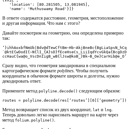
tVXiL',

   'location': [80.281505, 13.081945],

   'name': 'Muthuswamy Road'}]}
В ответе содержатся расстояние, геометрия, местоположение
и другая информация. Что нам с этого?
Давайте посмотрим на геометрию, она определена примерно
так:
‘}ihhAoxbfNmUb|Bdv@dTewCftBm~Hb~AkjBneBc{BgLiaSpsN_hCq
`@ktE{wDodI{~N{lI_{A}sD}fEceHseCs_LiiIqdYcvGkQa{BcgDzD
ccHauC{wa@o_VscDnIigB_wB{lJsw@koB_}Bk~B_Oe}CarHib@e_O’
Сразу видно, что геометрия закодирована в специальном
картографическом формате
polylines
. Чтобы получить
координаты в обычном формате широты и долготы, нужно
декодировать ответ.
Примените метод
следующим образом:
polyline.decode()
routes = polyline.decode(res[‘routes’][0][‘geometry’])
Метод возвращает список из двух координат,
и
.
lat
lng
Теперь довольно легко нарисовать маршрут на карте через
метод
.
folium.polyline()