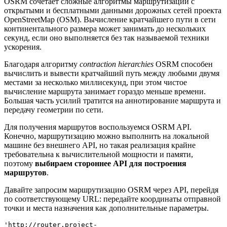
OSRM сочетает сложные алгоритмы маршрутизации с
открытыми и бесплатными данными дорожных сетей проекта
OpenStreetMap (OSM). Вычисление кратчайшего пути в сети
континентального размера может занимать до нескольких
секунд, если оно выполняется без так называемой техники
ускорения.
Благодаря алгоритму
contraction hierarchies
OSRM способен
вычислить и вывести кратчайший путь между любыми двумя
местами за несколько миллисекунд, при этом чистое
вычисление маршрута занимает гораздо меньше времени.
Большая часть усилий тратится на аннотирование маршрута и
передачу геометрии по сети.
Для получения маршрутов воспользуемся OSRM API.
Конечно, маршрутизацию можно выполнить на локальной
машине без внешнего API, но такая реализация крайне
требовательна к вычислительной мощности и памяти,
поэтому
выбираем стороннее API для построения
маршрутов
.
Давайте запросим маршрутизацию OSRM через API, перейдя
по соответствующему URL: передайте координаты отправной
точки и места назначения как дополнительные параметры.
'http://router.project-