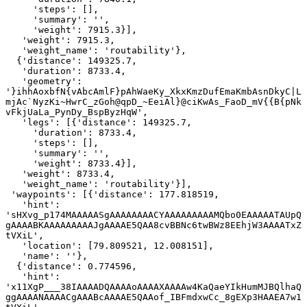
     'steps': [],

     'summary': '',

     'weight': 7915.3}],

   'weight': 7915.3,

   'weight_name': 'routability'},

  {'distance': 149325.7,

   'duration': 8733.4,

   'geometry': 
'}ihhAoxbfN{vAbcAmlF}pAhWaeKy_XkxKmzDufEmaKmbAsnDkyC|L
mjAc`NyzKi~HwrC_zGoh@qpD_~EeiAl}@ciKwAs_FaoD_mV{{B{pNk
vFkjUaLa_PynDy_BspByzHqW',

   'legs': [{'distance': 149325.7,

     'duration': 8733.4,

     'steps': [],

     'summary': '',

     'weight': 8733.4}],

   'weight': 8733.4,

   'weight_name': 'routability'}],

 'waypoints': [{'distance': 177.818519,

   'hint': 
'sHXvg_p174MAAAAASgAAAAAAAACYAAAAAAAAAMQbo0EAAAAATAUpQ
gAAAABKAAAAAAAAAJgAAAAE5QAA8cvBBNc6twBWz8EEhjW3AAAATxZ
tVXiL',

   'location': [79.809521, 12.008151],

   'name': ''},

  {'distance': 0.774596,

   'hint': 
'x11XgP___38IAAAADQAAAAoAAAAXAAAAw4KaQaeYIkHumMJBQlhaQ
ggAAAANAAAACgAAABcAAAAE5QAAof_IBFmdxwCc_8gEXp3HAAEA7w1