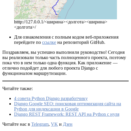
htttp://127.0.0.1/<ширина><долгота><ширина>
<долгота>/
Для ознакомления с полным кодом веб-приложения
перейдите по
ссылке
на репозиторий GitHub.
Поздравляем, вы успешно выполнили руководство! Сегодня
вы реализовали только часть полноценного проекта, поэтому
пока что в нем только одна функция. Как приложение —
отлично подойдет для любого проекта Django с
функционалом маршрутизации.
Читайте также:
4 совета Python Django разработчику
Django Google SEO: поисковая оптимизация сайта на
Python для индексации в Google
Django REST Framework: REST API на Python с нуля
Читайте нас в
Telegram
,
VK
и
Дзен