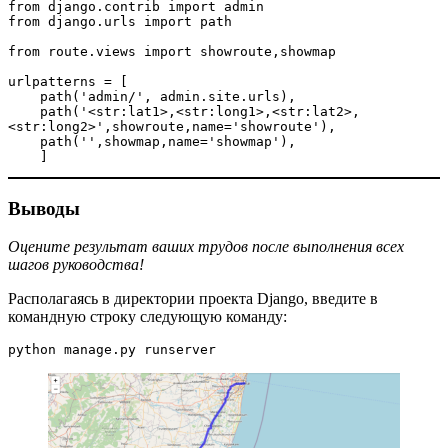
from django.contrib import admin

from django.urls import path

from route.views import showroute,showmap

urlpatterns = [

    path('admin/', admin.site.urls),

    path('<str:lat1>,<str:long1>,<str:lat2>,
<str:long2>',showroute,name='showroute'),

    path('',showmap,name='showmap'),

    ]
Выводы
Оцените результат ваших трудов после выполнения всех
шагов руководства!
Располагаясь в директории проекта Django, введите в
командную строку следующую команду:
python manage.py runserver