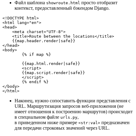
Файл шаблона
просто отобразит
showroute.html
контекст, предоставленный бэкендом Django.
<!DOCTYPE html>

<html lang="en">

<head>

    <meta charset="UTF-8">

    <title>Route between the locations</title>

    {{map.header.render|safe}}

</head>

<body>

	{% if map %}

  	{{map.html.render|safe}}

  	<script>

    	{{map.script.render|safe}}

  	</script>

	{% endif %}

</body>

</html>
Наконец, нужно сопоставить функции представления с
URL. Маршрутизация запросов веб-приложения (не
имеет отношения к построению маршрутов) происходит
в специальном файле
,
urls.py
в приведенном ниже примере
предназначен
<str:val>
для передачи строковых значений через URL.