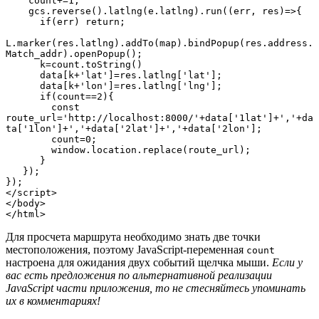
    count+=1;

    gcs.reverse().latlng(e.latlng).run((err, res)=>{

      if(err) return;

L.marker(res.latlng).addTo(map).bindPopup(res.address.
Match_addr).openPopup();

      k=count.toString()

      data[k+'lat']=res.latlng['lat'];

      data[k+'lon']=res.latlng['lng'];

      if(count==2){

        const 
route_url='http://localhost:8000/'+data['1lat']+','+da
ta['1lon']+','+data['2lat']+','+data['2lon'];

        count=0;

        window.location.replace(route_url);

      }

   });

});

</script>

</body>

</html>
Для просчета маршрута необходимо знать две точки
местоположения, поэтому JavaScript-переменная
count
настроена для ожидания двух событий щелчка мыши.
Если у
вас есть предложения по альтернативной реализации
JavaScript части приложения, то не стесняйтесь упоминать
их в комментариях!