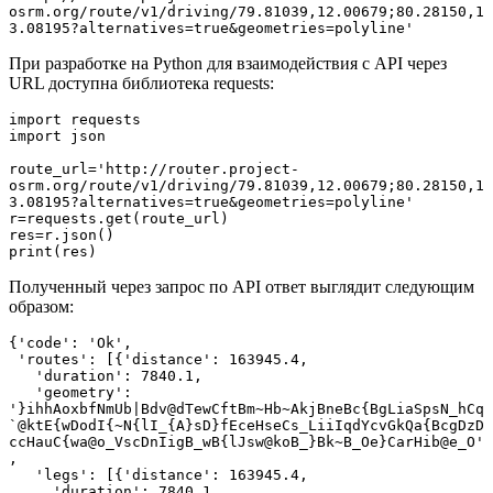
osrm.org/route/v1/driving/79.81039,12.00679;80.28150,1
3.08195?alternatives=true&geometries=polyline'
При разработке на Python для взаимодействия с API через
URL доступна библиотека requests:
import requests

import json

route_url='http://router.project-
osrm.org/route/v1/driving/79.81039,12.00679;80.28150,1
3.08195?alternatives=true&geometries=polyline'

r=requests.get(route_url)

res=r.json()

print(res)
Полученный через запрос по API ответ выглядит следующим
образом:
{'code': 'Ok',

 'routes': [{'distance': 163945.4,

   'duration': 7840.1,

   'geometry': 
'}ihhAoxbfNmUb|Bdv@dTewCftBm~Hb~AkjBneBc{BgLiaSpsN_hCq
`@ktE{wDodI{~N{lI_{A}sD}fEceHseCs_LiiIqdYcvGkQa{BcgDzD
ccHauC{wa@o_VscDnIigB_wB{lJsw@koB_}Bk~B_Oe}CarHib@e_O'
,

   'legs': [{'distance': 163945.4,

     'duration': 7840.1,
