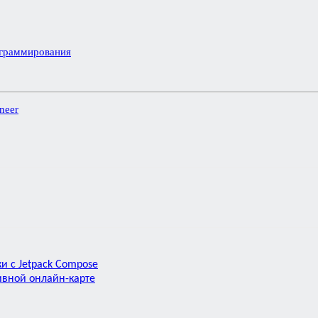
ограммирования
ineer
и с Jetpack Compose
ивной онлайн-карте