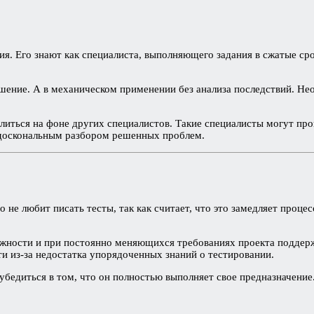
. Его знают как специалиста, выполняющего задания в сжатые сроки
ешение. А в механическом применении без анализа последствий. Н
иться на фоне других специалистов. Такие специалисты могут про
я доскональным разбором решенных проблем.
е любит писать тесты, так как считает, что это замедляет процес
ожности и при постоянно меняющихся требованиях проекта поддерж
ти из-за недостатка упорядоченных знаний о тестировании.
 убедиться в том, что он полностью выполняет свое предназначени