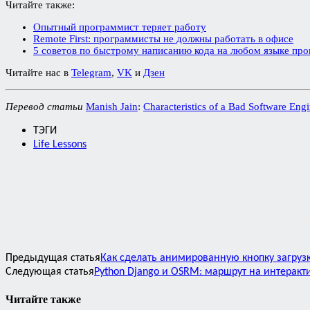
Читайте также:
Опытный программист теряет работу
Remote First: программисты не должны работать в офисе
5 советов по быстрому написанию кода на любом языке пр
Читайте нас в
Telegram
,
VK
и
Дзен
Перевод статьи
Manish Jain
:
Characteristics of a Bad Software Eng
ТЭГИ
Life Lessons
Предыдущая статья
Как сделать анимированную кнопку загрузк
Следующая статья
Python Django и OSRM: маршрут на интеракт
Читайте также