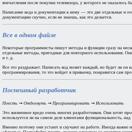
впечатления после покупки телевизора, у которого не оказалось 
Написание кода и документации к нему — это две отдельные и оче
документацию скучно, если не знаешь, как это делается.
Все в одном файле
Некоторые программисты пишут методы и функции сразу на нескол
отдельные методы, пригодные для повторного использования. Они
и т. д.
Все это раздражает. Написать код может каждый, но будет ли он 
программирования, то это войдет в привычку, понравится сам про
Поспешный разработчик
Поесть ➞ Отдохнуть ➞ Программировать ➞ Использовать
Это жизненное кредо очень многих разработчиков. Они хотят прос
используется ли на самом деле клиентами функциональность, над 
Именно поэтому они устают и скучают на работе. Иногда важно и
областью. Попробуйте понять, почему клиентам не нравятся неко