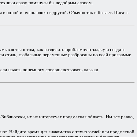
 техники сразу помянули бы недобрым словом.
 в одной и очень плохо в другой. Обычно так и бывает. Писать
умываются о том, как разделить проблемную задачу и создать
ли стиль, глобальные переменные разбросаны по всей программе
 если начать понемногу совершенствовать навыки
/библиотеки, их не интересует предметная область. Им все равно,
ают. Найдите время для знакомства с технологией или предметной
олучить представление о предстоящих задачах и функциях.