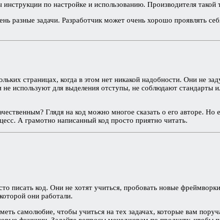
бы инструкции по настройке и использованию. Производителя такой
нь разные задачи. Разработчик может очень хорошо проявлять себя
ьких страницах, когда в этом нет никакой надобности. Они не зад
 не используют для выделения отступы, не соблюдают стандарты и
качественным? Глядя на код можно многое сказать о его авторе. Но
цесс. А грамотно написанный код просто приятно читать.
то писать код. Они не хотят учиться, пробовать новые фреймворки
которой они работали.
меть самолюбие, чтобы учиться на тех задачах, которые вам поруч
торые функции. Задайте вопросы менеджерам по продукту, чтобы п