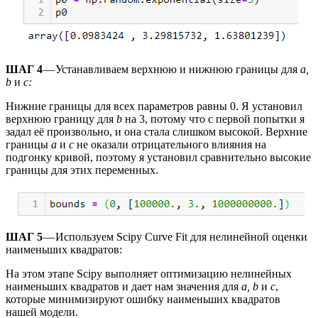
ШАГ 4
— Устанавливаем верхнюю и нижнюю границы для
a,
b
и
c:
Нижние границы для всех параметров равны 0. Я установил
верхнюю границу для
b
на 3, потому что с первой попытки я
задал её произвольно, и она стала слишком высокой. Верхние
границы
a
и
c
не оказали отрицательного влияния на
подгонку кривой, поэтому я установил сравнительно высокие
границы для этих переменных.
ШАГ 5
— Используем Scipy Curve Fit для нелинейной оценки
наименьших квадратов:
На этом этапе Scipy выполняет оптимизацию нелинейных
наименьших квадратов и дает нам значения для
a, b
и
c
,
которые минимизируют ошибку наименьших квадратов
нашей модели.