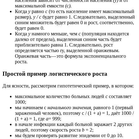
населения зависит от численности населения
(у)
и от
максимальной емкости
(с).
Когда
y
равно
c
(то есть население имеет максимальный
размер),
y / c
будет равно 1. Следовательно, выделенный
синим множитель будет равен 0 и рост, соответственно,
будет равен 0.
Когда
у
намного меньше, чем
с
(популяция находится
далеко от предела), выделенная синим часть будет
приблизительно равна 1. Следовательно, рост
определяется частью ry, выделенной оранжевым.
Оранжевая часть — это формула экспоненциального
роста.
Простой пример логистического роста
Для ясности, рассмотрим гипотетический пример, в котором:
максимальное количество больных людей
с
составляет
1000;
мы начинаем с
начального значения,
равного 1 (первый
зараженный человек), поэтому c / (1 + a) = 1, даёт 1000 /
(1 + a) = 1, где
а
= 999;
в начале инфекции каждый больной заражает 2 других
людей, поэтому скорость роста
b
= 2;
мы будем проверять развитие эпидемии от 0 до 10.