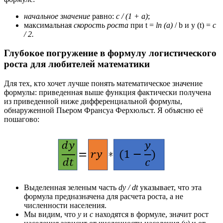
начальное значение
равно:
c / (1 + a)
;
максимальная
скорость роста
при t =
ln (a)
/ b и y (t) =
c
/ 2.
Глубокое погружение в формулу логистического
роста для любителей математики
Для тех, кто хочет лучше понять математическое значение
формулы: приведенная выше функция фактически получена
из приведенной ниже дифференциальной формулы,
обнаруженной Пьером Франсуа Ферхюльст. Я объясню её
пошагово:
Выделенная зеленым часть
dy / dt
указывает, что эта
формула предназначена для расчета роста, а не
численности населения.
Мы видим, что
у
и
с
находятся в формуле, значит рост