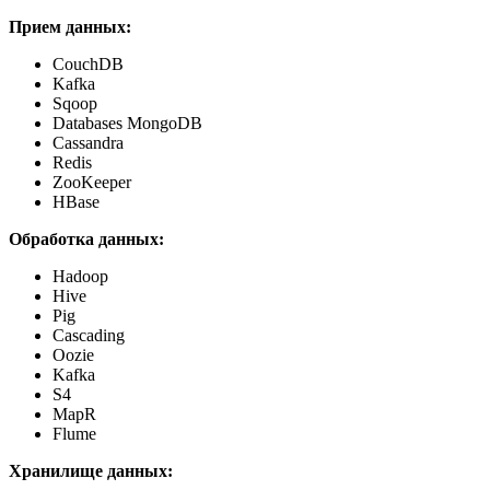
Прием данных:
CouchDB
Kafka
Sqoop
Databases MongoDB
Cassandra
Redis
ZooKeeper
HBase
Обработка данных:
Hadoop
Hive
Pig
Cascading
Oozie
Kafka
S4
MapR
Flume
Хранилище данных: