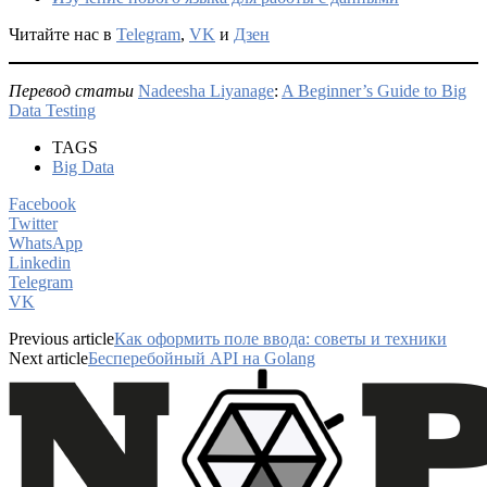
Читайте нас в
Telegram
,
VK
и
Дзен
Перевод статьи
Nadeesha Liyanage
:
A Beginner’s Guide to Big
Data Testing
TAGS
Big Data
Facebook
Twitter
WhatsApp
Linkedin
Telegram
VK
Previous article
Как оформить поле ввода: советы и техники
Next article
Бесперебойный API на Golang