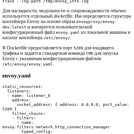
trace --log-path /tmp/envoy_info.log
Для наглядности, модульности и сопровождаемости обычно
используется отдельный
dockerfile
. Им определяется структура
контейнера Envoy на основе образа
envoyproxy/envoy-
и копируется пользовательский
dev:latest
конфигурационный файл
из локальной машины в
envoy.yaml
каталог контейнера
.
/etc/envoy/
В Dockerfile предоставляется порт
для входящего
5209
трафика и задается стандартная команда
для запуска
CMD
Envoy с указанным конфигурационным файлом
.
/etc/envoy/envoy.yaml
envoy.yaml
static_resources:
  listeners:
  - name: listener_0
    address:
      socket_address: { address: 0.0.0.0, port_value: 
5209 }
    filter_chains:
    - filters:
      - name: 
envoy.filters.network.http_connection_manager
        typed_config: