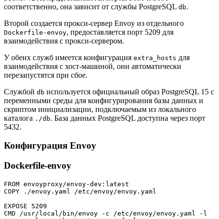
соответственно, она зависит от службы PostgreSQL
.
db
Второй создается прокси-сервер Envoy из отдельного
, предоставляется порт 5209 для
Dockerfile-envoy
взаимодействия с прокси-сервером.
У обеих служб имеется конфигурация
для
extra_hosts
взаимодействия с хост-машиной, они автоматически
перезапустятся при сбое.
Службой
используется официальный образ PostgreSQL 15 с
db
переменными среды для конфигурирования базы данных и
скриптом инициализации, подключаемым из локального
каталога
. База данных PostgreSQL доступна через порт
./db
5432.
Конфигурация Envoy
Dockerfile-envoy
FROM envoyproxy/envoy-dev:latest
COPY ./envoy.yaml /etc/envoy/envoy.yaml
EXPOSE 5209
CMD /usr/local/bin/envoy -c /etc/envoy/envoy.yaml -l 