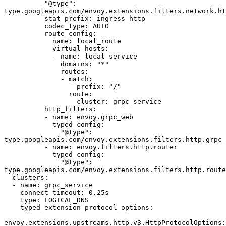
          "@type": 
type.googleapis.com/envoy.extensions.filters.network.ht
          stat_prefix: ingress_http
          codec_type: AUTO
          route_config:
            name: local_route
            virtual_hosts:
            - name: local_service
              domains: "*"
              routes:
              - match: 
                  prefix: "/"
                route:
                  cluster: grpc_service
          http_filters:
          - name: envoy.grpc_web
            typed_config:
              "@type": 
type.googleapis.com/envoy.extensions.filters.http.grpc_
          - name: envoy.filters.http.router
            typed_config:
              "@type": 
type.googleapis.com/envoy.extensions.filters.http.route
  clusters:
  - name: grpc_service
    connect_timeout: 0.25s
    type: LOGICAL_DNS
    typed_extension_protocol_options:
envoy.extensions.upstreams.http.v3.HttpProtocolOptions: