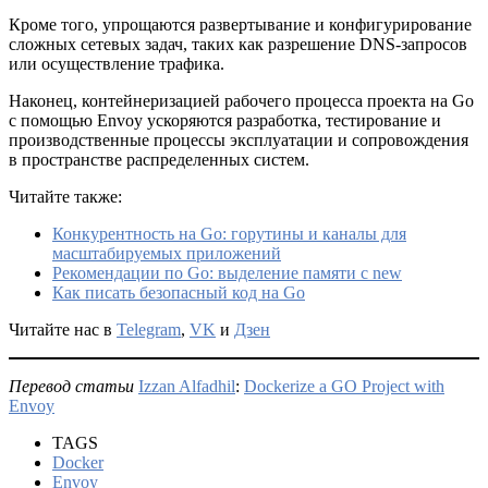
Кроме того, упрощаются развертывание и конфигурирование
сложных сетевых задач, таких как разрешение DNS-запросов
или осуществление трафика.
Наконец, контейнеризацией рабочего процесса проекта на Go
с помощью Envoy ускоряются разработка, тестирование и
производственные процессы эксплуатации и сопровождения
в пространстве распределенных систем.
Читайте также:
Конкурентность на Go: горутины и каналы для
масштабируемых приложений
Рекомендации по Go: выделение памяти с new
Как писать безопасный код на Go
Читайте нас в
Telegram
,
VK
и
Дзен
Перевод статьи
Izzan Alfadhil
:
Dockerize a GO Project with
Envoy
TAGS
Docker
Envoy