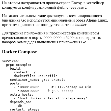
На втором настраивается прокси-сервер Envoy, в контейнер
копируется конфигурационный файл
.
envoy.yaml
На заключительном этапе для запуска скомпилированного
бинарника Go используется минимальный образ Alpine Linux,
при этом приложение копируется из этапа
builder
.
Для трафика приложения и прокси-сервера контейнером
предоставляются порты 9090, 9000 и 5209 со стандартным
набором команд для выполнения приложения Go.
Docker Compose
services:
  grpc-example:
    build:
      context: ./
      dockerfile: Dockerfile
    container_name: grpc-example
    ports:
      - "9090:9090"      # HTTP-сервер на Gin
      - "9000:9000"    # gRPC сервер
    extra_hosts:
      - "host.docker.internal:host-gateway"
    depends_on:
      - db
    restart: always