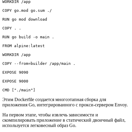
WORKDIR /app
COPY go.mod go.sum ./
RUN go mod download
COPY . .
RUN go build -o main .
FROM alpine:latest
WORKDIR /app
COPY --from=builder /app/main .
EXPOSE 9090
EXPOSE 9000
CMD ["./main"]
Этим Dockerfile создается многоэтапная сборка для
приложения Go, интегрированного с прокси-сервером Envoy.
На первом этапе, чтобы извлечь зависимости и
скомпилировать приложение в статический двоичный файл,
используется легковесный образ Go.