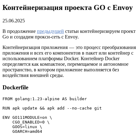
Контейнеризация проекта GO с Envoy
25.06.2025
В продолжение
предыдущей
статьи контейнеризируем проект
Go и создадим прокси-сеть с Envoy.
Контейнеризация приложения — это процесс преобразования
приложения и всех его компонентов в пакет или контейнер с
использованием платформы Docker. Контейнер Docker
определяется как компактное, перемещаемое и автономное
пространство, в котором приложение выполняется без
воздействия внешней среды.
Dockerfile
FROM golang:1.23-alpine AS builder
RUN apk update && apk add --no-cache git
ENV GO111MODULE=on \
    CGO_ENABLED=0 \
    GOOS=linux \
    GOARCH=amd64