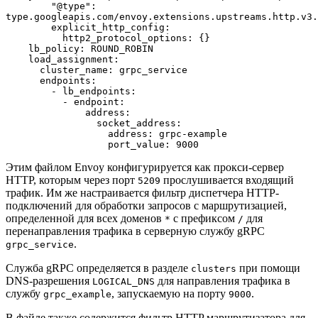
        "@type": 
type.googleapis.com/envoy.extensions.upstreams.http.v3.
        explicit_http_config:
          http2_protocol_options: {}
    lb_policy: ROUND_ROBIN
    load_assignment:
      cluster_name: grpc_service
      endpoints:
        - lb_endpoints:
          - endpoint:
              address:
                socket_address:
                  address: grpc-example
                  port_value: 9000
Этим файлом Envoy конфигурируется как прокси-сервер
HTTP, которым через порт
прослушивается входящий
5209
трафик. Им же настраивается фильтр диспетчера HTTP-
подключений для обработки запросов с маршрутизацией,
определенной для всех доменов
с префиксом
для
*
/
перенаправления трафика в серверную службу gRPC
.
grpc_service
Служба gRPC определяется в разделе
при помощи
clusters
DNS-разрешения
для направления трафика в
LOGICAL_DNS
службу
, запускаемую на порту
.
grpc_example
9000
В файле также содержится фильтр HTTP маршрутизатора для