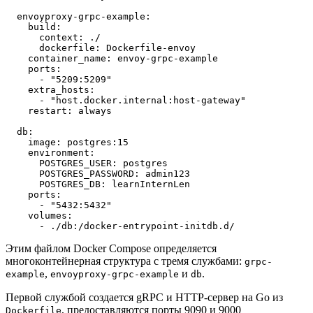
  envoyproxy-grpc-example:
    build:
      context: ./
      dockerfile: Dockerfile-envoy
    container_name: envoy-grpc-example
    ports:
      - "5209:5209"
    extra_hosts:
      - "host.docker.internal:host-gateway"
    restart: always
  db:
    image: postgres:15
    environment:
      POSTGRES_USER: postgres
      POSTGRES_PASSWORD: admin123
      POSTGRES_DB: learnInternLen
    ports:
      - "5432:5432"
    volumes:
      - ./db:/docker-entrypoint-initdb.d/
Этим файлом Docker Compose определяется
многоконтейнерная структура с тремя службами:
grpc-
,
и
.
example
envoyproxy-grpc-example
db
Первой службой создается gRPC и HTTP-сервер на Go из
, предоставляются порты 9090 и 9000
Dockerfile