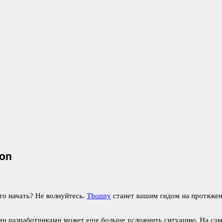
hon
его начать? Не волнуйтесь.
Thonny
станет вашим гидом на протяжен
ыми разработчиками может еще больше усложнить ситуацию. На са