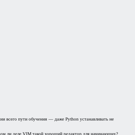
ии всего пути обучения — даже Python устанавливать не
мом ли деле VIM такой хороший редактор для начинающих?