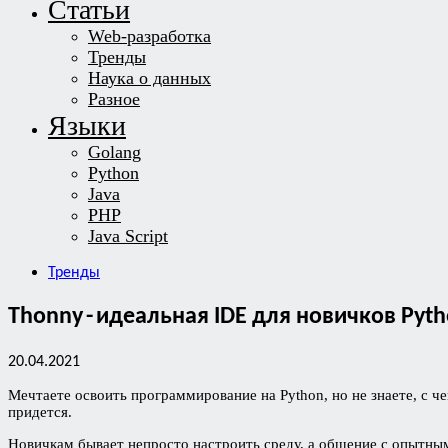
Статьи
Web-разработка
Тренды
Наука о данных
Разное
Языки
Golang
Python
Java
PHP
Java Script
Тренды
Thonny - идеальная IDE для новичков Pyt
20.04.2021
Мечтаете освоить программирование на Python, но не знаете, с ч
придется.
Новичкам бывает непросто настроить среду, а общение с опытн